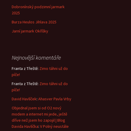
Dobronínský podzimní jarmark
2025
Burza Heulos Jihlava 2025
Jarní jarmark Okříšky
Nejnovější komentáře
Franta z Třeště
:
Zimo táhni už do
píče!
Franta z Třeště
:
Zimo táhni už do
píče!
David Havlíček
:
Ahasver Pavla Vrby
Objednal jsem si od O2 nový
modem a internet mi jede, ještě
dříve než jsem ho zapojil | Blog
Davida Havlíčka
:
V Polný neustále