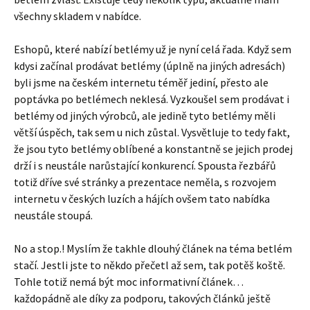
všechny skladem v nabídce.
Eshopů, které nabízí betlémy už je nyní celá řada. Když sem
kdysi začínal prodávat betlémy (úplně na jiných adresách)
byli jsme na českém internetu téměř jediní, přesto ale
poptávka po betlémech neklesá. Vyzkoušel sem prodávat i
betlémy od jiných výrobců, ale jedině tyto betlémy měli
větší úspěch, tak sem u nich zůstal. Vysvětluje to tedy fakt,
že jsou tyto betlémy oblíbené a konstantně se jejich prodej
drží i s neustále narůstající konkurencí. Spousta řezbářů
totiž dříve své stránky a prezentace neměla, s rozvojem
internetu v českých luzích a hájích ovšem tato nabídka
neustále stoupá.
No a stop.! Myslím že takhle dlouhý článek na téma betlém
stačí. Jestli jste to někdo přečetl až sem, tak potěš koště.
Tohle totiž nemá být moc informativní článek…
každopádně ale díky za podporu, takových článků ještě