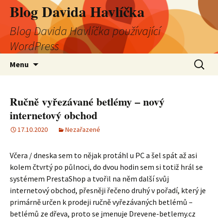
Blog Davida Havlíčka
Blog Davida Havlíčka používající
WordPress
Přejít
Vyhledá
Menu
k
obsahu
webu
Ručně vyřezávané betlémy – nový
internetový obchod
17.10.2020
Nezařazené
Včera / dneska sem to nějak protáhl u PC a šel spát až asi
kolem čtvrtý po půlnoci, do dvou hodin sem si totiž hrál se
systémem PrestaShop a tvořil na něm další svůj
internetový obchod, přesněji řečeno druhý v pořadí, který je
primárně určen k prodeji ručně vyřezávaných betlémů –
betlémů ze dřeva, proto se jmenuje Drevene-betlemy.cz