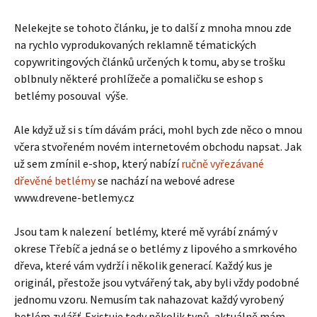
Nelekejte se tohoto článku, je to další z mnoha mnou zde
na rychlo vyprodukovaných reklamně tématických
copywritingových článků určených k tomu, aby se trošku
oblbnuly některé prohlížeče a pomaličku se eshop s
betlémy posouval výše.
Ale když už si s tím dávám práci, mohl bych zde něco o mnou
včera stvořeném novém internetovém obchodu napsat. Jak
už sem zmínil e-shop, který nabízí
ručně vyřezávané
dřevěné betlémy
se nachází na webové adrese
www.drevene-betlemy.cz
Jsou tam k nalezení betlémy, které mě vyrábí známý v
okrese Třebíč a jedná se o betlémy z lipového a smrkového
dřeva, které vám vydrží i několik generací. Každý kus je
originál, přestože jsou vytvářený tak, aby byli vždy podobné
jednomu vzoru. Nemusím tak nahazovat každý vyrobený
betlém zvlášť. Existuje tedy několik typů, aktuálně mám