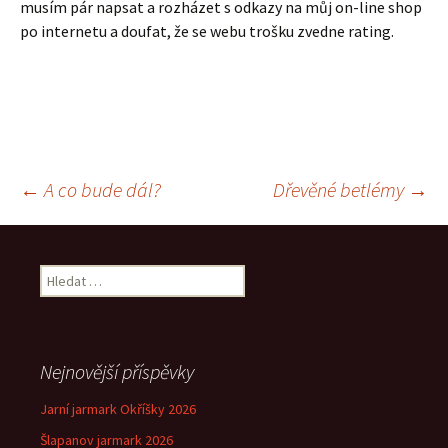
musím pár napsat a rozházet s odkazy na můj on-line shop
po internetu a doufat, že se webu trošku zvedne rating.
Navigace
←
A co bude dál?
Dřevěné betlémy
→
pro
Vyhledávání
příspěvek
Nejnovější příspěvky
Jarní jarmark Okříšky 2026
Šlapanov jarmark 2026