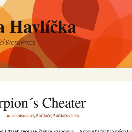
a Havlíčka
ící WordPress
rpion´s Cheater
Já spisovatel
,
Počítače
,
Počítačové hry
 od 12ti let, recenze, články, rozhovory… A spousta těchto mých li