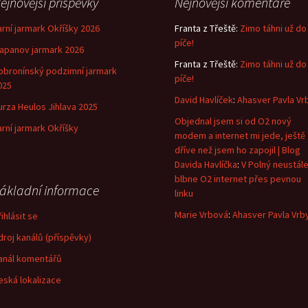
ejnovější příspěvky
Nejnovější komentáře
arní jarmark Okříšky 2026
Franta z Třeště
:
Zimo táhni už do
píče!
lapanov jarmark 2026
Franta z Třeště
:
Zimo táhni už do
obronínský podzimní jarmark
píče!
025
David Havlíček
:
Ahasver Pavla Vr
urza Heulos Jihlava 2025
Objednal jsem si od O2 nový
arní jarmark Okříšky
modem a internet mi jede, ještě
dříve než jsem ho zapojil | Blog
Davida Havlíčka
:
V Polný neustál
blbne O2 internet přes pevnou
ákladní informace
linku
Marie Vrbová
:
Ahasver Pavla Vrb
ihlásit se
droj kanálů (příspěvky)
anál komentářů
eská lokalizace