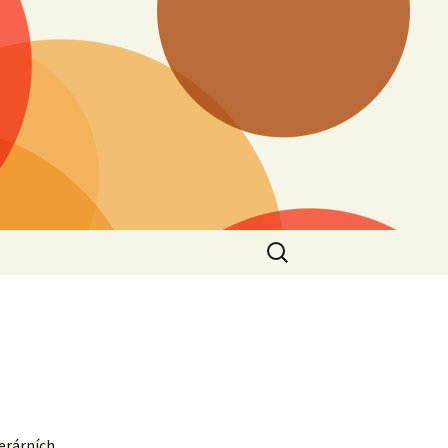
Vyhledávání
terárních