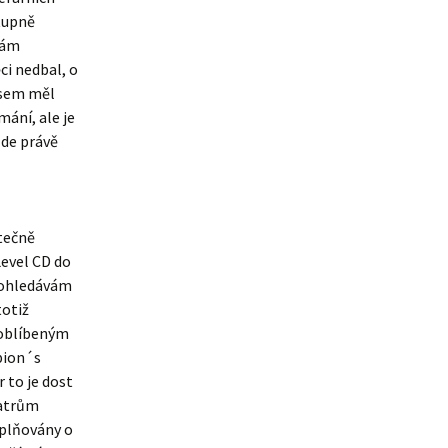
stupně
bám
ci nedbal, o
 sem měl
mání, ale je
zde právě
ytečně
Level CD do
rohledávám
totiž
 oblíbeným
rpion´s
r to je dost
eatrům
oplňovány o