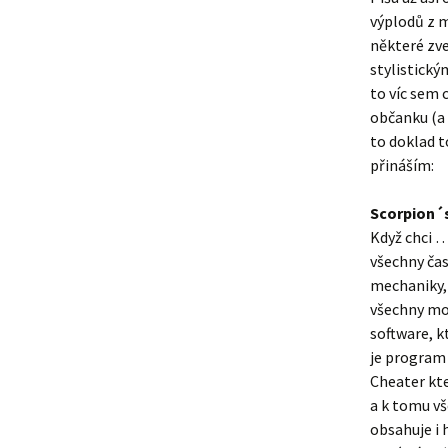
výplodů z m
některé zv
stylistický
to víc sem 
občanku (a 
to doklad t
přináším:
Scorpion´
Když chci …
všechny čas
mechaniky,
všechny mož
software, 
je program 
Cheater kte
a k tomu v
obsahuje i 