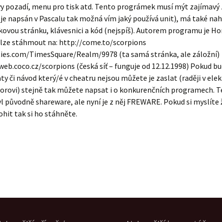
vy pozadí, menu pro tisk atd. Tento prográmek musí mýt zajímavý 
je napsán v Pascalu tak možná vím jaký používá unit), má také n
kovou stránku, klávesnici a kód (nejspíš). Autorem programu je Ho
 lze stáhmout na: http://come.to/scorpions
ies.com/TimesSquare/Realm/9978 (ta samá stránka, ale záložní)
web.coco.cz/scorpions (česká síť – funguje od 12.12.1998) Pokud b
ty či návod který/é v cheatru nejsou můžete je zaslat (raději v ele
orovi) stejně tak můžete napsat i o konkurenčních programech. 
 původně shareware, ale nyní je z něj FREWARE. Pokud si myslíte ž
it tak si ho stáhněte.