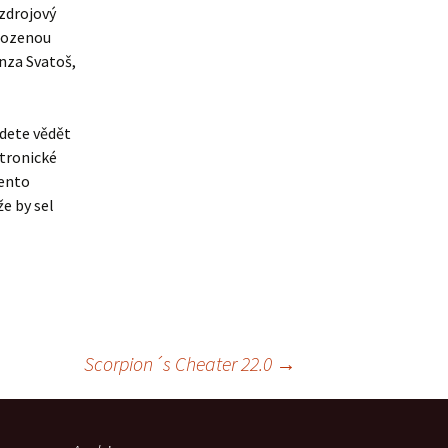
zdrojový
ahozenou
nza Svatoš,
udete vědět
ktronické
Tento
e by sel
Scorpion´s Cheater 22.0
→