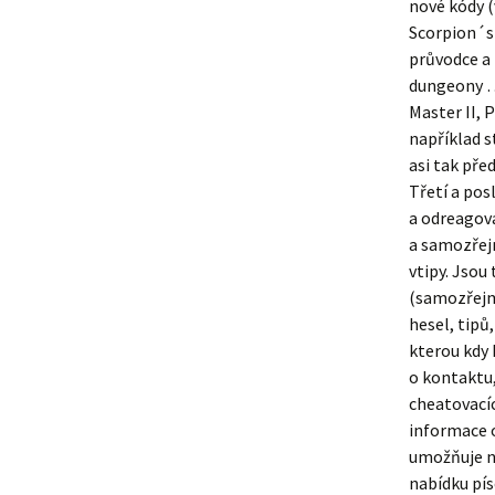
nové kódy (
Scorpion´s 
průvodce a 
dungeony … 
Master II, 
například s
asi tak před
Třetí a pos
a odreagová
a samozřejm
vtipy. Jsou
(samozřejmě
hesel, tipů
kterou kdy 
o kontaktu,
cheatovacíc
informace 
umožňuje na
nabídku pís