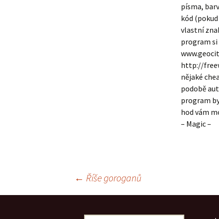
písma, bar
kód (pokud 
vlastní zna
program si
www.geocit
http://free
nějaké chea
podobě aut
program byl
hod vám moh
– Magic –
Navigace
←
Říše goroganů
pro