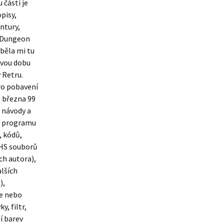
 částí je
pisy,
ntury,
, Dungeon
běla mi tu
svou dobu
v Retru.
pro pobavení
z března 99
 návody a
ze programu
, kódů,
 UHS souborů
ch autora),
alších
),
je nebo
, filtr,
í barev