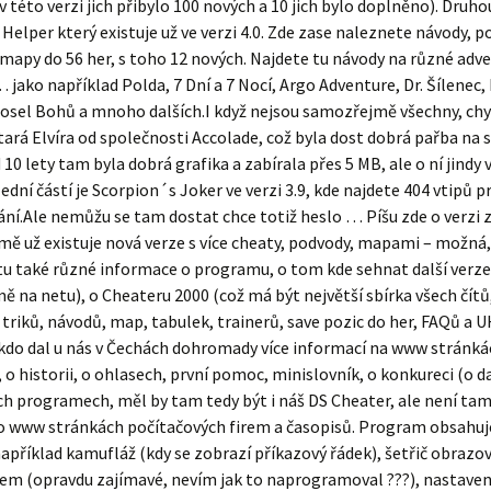
v této verzi jich přibylo 100 nových a 10 jich bylo doplněno). Druhou
Helper který existuje už ve verzi 4.0. Zde zase naleznete návody, po
mapy do 56 her, s toho 12 nových. Najdete tu návody na různé adve
jako například Polda, 7 Dní a 7 Nocí, Argo Adventure, Dr. Šílenec
Posel Bohů a mnoho dalších.I když nejsou samozřejmě všechny, chy
tará Elvíra od společnosti Accolade, což byla dost dobrá pařba na 
 10 lety tam byla dobrá grafika a zabírala přes 5 MB, ale o ní jindy 
lední částí je Scorpion´s Joker ve verzi 3.9, kde najdete 404 vtipů 
ní.Ale nemůžu se tam dostat chce totiž heslo … Píšu zde o verzi 
ě už existuje nová verze s více cheaty, podvody, mapami – možná,
 tu také různé informace o programu, o tom kde sehnat další ver
 na netu), o Cheateru 2000 (což má být největší sbírka všech čítů
, triků, návodů, map, tabulek, trainerů, save pozic do her, FAQů a
kdo dal u nás v Čechách dohromady více informací na www stránká
 o historii, o ohlasech, první pomoc, minislovník, o konkureci (o d
h programech, měl by tam tedy být i náš DS Cheater, ale není tam
o www stránkách počítačových firem a časopisů. Program obsahu
příklad kamufláž (kdy se zobrazí příkazový řádek), šetřič obrazovky
em (opravdu zajímavé, nevím jak to naprogramoval ???), nastaven