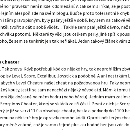
ého “pravěku” není nikde k dohledání. A tak sem si říkal, že je po
eřejním alespoň zde na svém blogu. Buďte proto tolerantní k chy
m i těm pravopisným, byly psány ještě v době, kdy sem na takové vě
chtěl tvořit a dát o sobě vědět… Takhle sem psal ještě dávno, než
chvilku potom). Některé ty věci jsou celkem perly, jiné spíš k pous
oho, že sem se tenkrát jen tak neflákal. Jeden takový článek vám 
s Cheater
 Tak znova: Když potřebuji kód do nějaké hry, tak neprohlížím zb
opisy Level, Score, Excalibur, Joystick a podobně. A ani nestrkám 
 abych v Level Cheatru našel cheat na požadovanou hru. Taky nep
ný kouty, jestli se tam nenachází nějaký návod atd. Mám k tomu 
který žije dočasně na mém hadru (nebo hárdu). Jedním mým zatím
Scorpions Cheater, který se skládá ze tří částí. První z nich je Sco
rý je již ve verzi 11.0 a obsahuje cheaty, hesla a podvody do 1100 he
šemu na některé hry je opravdu mnoho kódů. Oproti některým ch
hry méně známé, což je samozřejmě plus a u hodně her jsou zde d