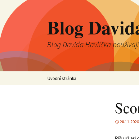
Blog David
Blog Davida Havlíčka používaj
Přejít
Úvodní stránka
k
obsahu
webu
Sco
28.11.2020
Píšu už asi