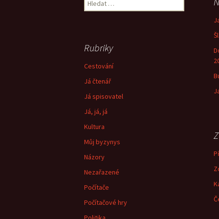
Vyhledávání
N
příspěvek
J
Š
Rubriky
D
2
Cestování
B
Já čtenář
J
Já spisovatel
Já, já, já
Kultura
Z
Můj byzynys
Př
Názory
Z
Nezařazené
K
Počítače
Č
Počítačové hry
Politika