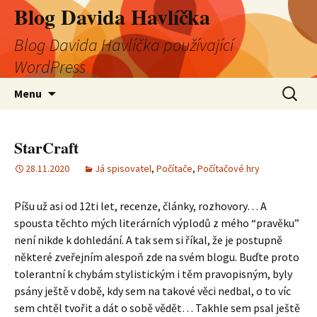
Blog Davida Havlíčka
Blog Davida Havlíčka používající
WordPress
Přejít
Vyhledá
Menu
k
obsahu
webu
StarCraft
28.11.2020
Já spisovatel
,
Počítače
,
Počítačové hry
Píšu už asi od 12ti let, recenze, články, rozhovory… A
spousta těchto mých literárních výplodů z mého “pravěku”
není nikde k dohledání. A tak sem si říkal, že je postupně
některé zveřejním alespoň zde na svém blogu. Buďte proto
tolerantní k chybám stylistickým i těm pravopisným, byly
psány ještě v době, kdy sem na takové věci nedbal, o to víc
sem chtěl tvořit a dát o sobě vědět… Takhle sem psal ještě