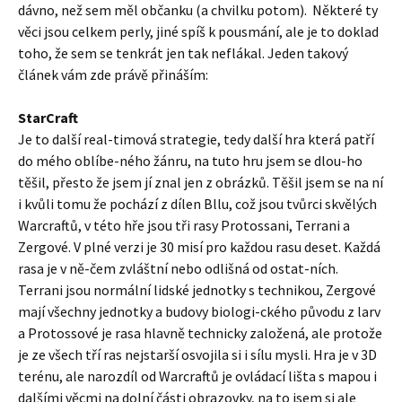
dávno, než sem měl občanku (a chvilku potom). Některé ty
věci jsou celkem perly, jiné spíš k pousmání, ale je to doklad
toho, že sem se tenkrát jen tak neflákal. Jeden takový
článek vám zde právě přináším:
StarCraft
Je to další real-timová strategie, tedy další hra která patří
do mého oblíbe-ného žánru, na tuto hru jsem se dlou-ho
těšil, přesto že jsem jí znal jen z obrázků. Těšil jsem se na ní
i kvůli tomu že pochází z dílen Bllu, což jsou tvůrci skvělých
Warcraftů, v této hře jsou tři rasy Protossani, Terrani a
Zergové. V plné verzi je 30 misí pro každou rasu deset. Každá
rasa je v ně-čem zvláštní nebo odlišná od ostat-ních.
Terrani jsou normální lidské jednotky s technikou, Zergové
mají všechny jednotky a budovy biologi-ckého původu z larv
a Protossové je rasa hlavně technicky založená, ale protože
je ze všech tří ras nejstarší osvojila si i sílu mysli. Hra je v 3D
terénu, ale narozdíl od Warcraftů je ovládací lišta s mapou i
dalšími věcmi na dolní části obrazovky, na to jsem si ale