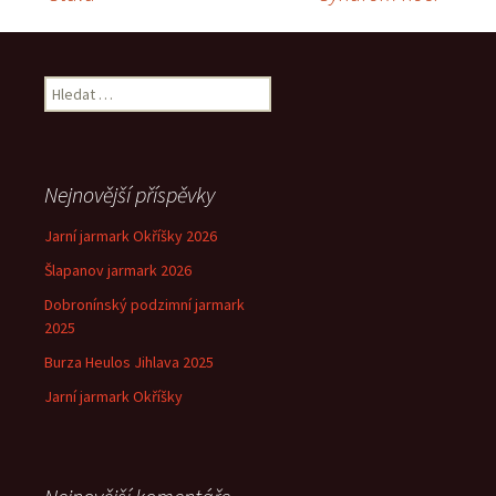
Navigace
pro
Vyhledávání
příspěvek
Nejnovější příspěvky
Jarní jarmark Okříšky 2026
Šlapanov jarmark 2026
Dobronínský podzimní jarmark
2025
Burza Heulos Jihlava 2025
Jarní jarmark Okříšky