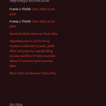
Nejnovější komentáře
Franta z Třeště
:
Zimo táhni už do
píče!
Franta z Třeště
:
Zimo táhni už do
píče!
David Havlíček
:
Ahasver Pavla Vrby
Objednal jsem si od O2 nový
modem a internet mi jede, ještě
dříve než jsem ho zapojil | Blog
Davida Havlíčka
:
V Polný neustále
blbne O2 internet přes pevnou
linku
Marie Vrbová
:
Ahasver Pavla Vrby
Archivy