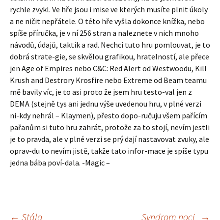
rychle zvykl. Ve hře jsou i mise ve kterých musíte plnit úkoly
a ne ničit nepřátele. O této hře vyšla dokonce knížka, nebo
spíše příručka, je v ní 256 stran a naleznete v nich mnoho
návodů, údajů, taktik a rad. Nechci tuto hru pomlouvat, je to
dobrá strate-gie, se skvělou grafikou, hratelností, ale přece
jen Age of Empires nebo C&C: Red Alert od Westwoodu, Kill
Krush and Destrory Krosfire nebo Extreme od Beam teamu
mě bavily víc, je to asi proto že jsem hru testo-val jen z
DEMA (stejně tys ani jednu výše uvedenou hru, v plné verzi
ni-kdy nehrál – Klaymen), přesto dopo-ručuju všem pařícím
pařanům si tuto hru zahrát, protože za to stojí, nevím jestli
je to pravda, ale v plné verzi se prý dají nastavovat zvuky, ale
oprav-du to nevím jistě, takže tato infor-mace je spíše typu
jedna bába poví-dala. -Magic –
←
Stála
Syndrom noci
→