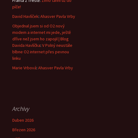
Franta z Třeště
:
Zimo táhni už do
píče!
David Havlíček
:
Ahasver Pavla Vrby
Objednal jsem si od O2 nový
modem a internet mi jede, ještě
dříve než jsem ho zapojil | Blog
Davida Havlíčka
:
V Polný neustále
blbne O2 internet přes pevnou
linku
Marie Vrbová
:
Ahasver Pavla Vrby
Archivy
Duben 2026
Březen 2026