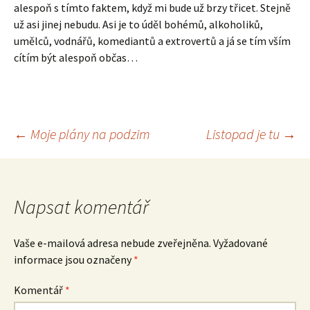
alespoň s tímto faktem, když mi bude už brzy třicet. Stejně
už asi jinej nebudu. Asi je to úděl bohémů, alkoholiků,
umělců, vodnářů, komediantů a extrovertů a já se tím vším
cítím být alespoň občas…
Navigace
←
Moje plány na podzim
Listopad je tu
→
pro
Napsat komentář
příspěvek
Vaše e-mailová adresa nebude zveřejněna.
Vyžadované
informace jsou označeny
*
Komentář
*