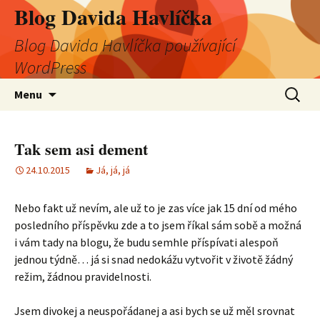
Blog Davida Havlíčka
Blog Davida Havlíčka používající
WordPress
Přejít
Vyhledá
Menu
k
obsahu
webu
Tak sem asi dement
24.10.2015
Já, já, já
Nebo fakt už nevím, ale už to je zas více jak 15 dní od mého
posledního příspěvku zde a to jsem říkal sám sobě a možná
i vám tady na blogu, že budu semhle příspívati alespoň
jednou týdně… já si snad nedokážu vytvořit v životě žádný
režim, žádnou pravidelnosti.
Jsem divokej a neuspořádanej a asi bych se už měl srovnat