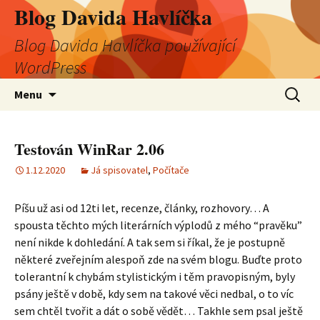
Blog Davida Havlíčka
Blog Davida Havlíčka používající
WordPress
Přejít
Vyhledá
Menu
k
obsahu
webu
Testován WinRar 2.06
1.12.2020
Já spisovatel
,
Počítače
Píšu už asi od 12ti let, recenze, články, rozhovory… A
spousta těchto mých literárních výplodů z mého “pravěku”
není nikde k dohledání. A tak sem si říkal, že je postupně
některé zveřejním alespoň zde na svém blogu. Buďte proto
tolerantní k chybám stylistickým i těm pravopisným, byly
psány ještě v době, kdy sem na takové věci nedbal, o to víc
sem chtěl tvořit a dát o sobě vědět… Takhle sem psal ještě