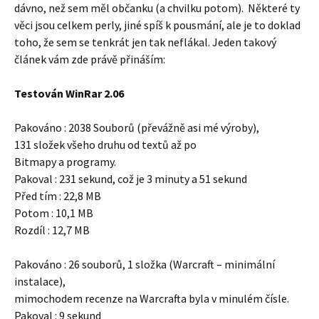
dávno, než sem měl občanku (a chvilku potom). Některé ty
věci jsou celkem perly, jiné spíš k pousmání, ale je to doklad
toho, že sem se tenkrát jen tak neflákal. Jeden takový
článek vám zde právě přináším:
Testován WinRar 2.06
Pakováno : 2038 Souborů (převážně asi mé výroby),
131 složek všeho druhu od textů až po
Bitmapy a programy.
Pakoval : 231 sekund, což je 3 minuty a 51 sekund
Před tím : 22,8 MB
Potom : 10,1 MB
Rozdíl : 12,7 MB
Pakováno : 26 souborů, 1 složka (Warcraft – minimální
instalace),
mimochodem recenze na Warcrafta byla v minulém čísle.
Pakoval : 9 sekund