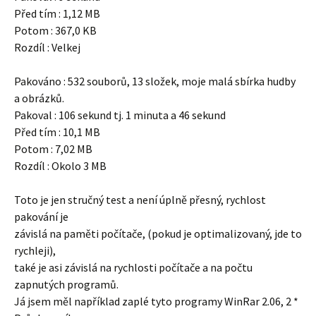
Před tím : 1,12 MB
Potom : 367,0 KB
Rozdíl : Velkej
Pakováno : 532 souborů, 13 složek, moje malá sbírka hudby
a obrázků.
Pakoval : 106 sekund tj. 1 minuta a 46 sekund
Před tím : 10,1 MB
Potom : 7,02 MB
Rozdíl : Okolo 3 MB
Toto je jen stručný test a není úplně přesný, rychlost
pakování je
závislá na paměti počítače, (pokud je optimalizovaný, jde to
rychleji),
také je asi závislá na rychlosti počítače a na počtu
zapnutých programů.
Já jsem měl například zaplé tyto programy WinRar 2.06, 2 *