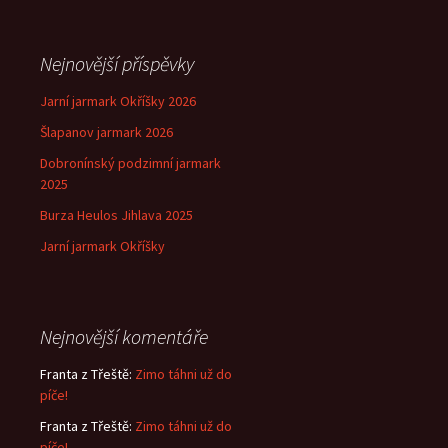
příspěvek
Nejnovější příspěvky
Jarní jarmark Okříšky 2026
Šlapanov jarmark 2026
Dobronínský podzimní jarmark
2025
Burza Heulos Jihlava 2025
Jarní jarmark Okříšky
Nejnovější komentáře
Franta z Třeště
:
Zimo táhni už do
píče!
Franta z Třeště
:
Zimo táhni už do
píče!