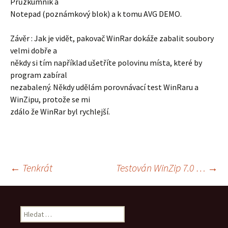
Průzkumník a
Notepad (poznámkový blok) a k tomu AVG DEMO.
Závěr : Jak je vidět, pakovač WinRar dokáže zabalit soubory
velmi dobře a
někdy si tím například ušetříte polovinu místa, které by
program zabíral
nezabalený. Někdy udělám porovnávací test WinRaru a
WinZipu, protože se mi
zdálo že WinRar byl rychlejší.
Navigace
←
Tenkrát
Testován WinZip 7.0 …
→
pro
Vyhledávání