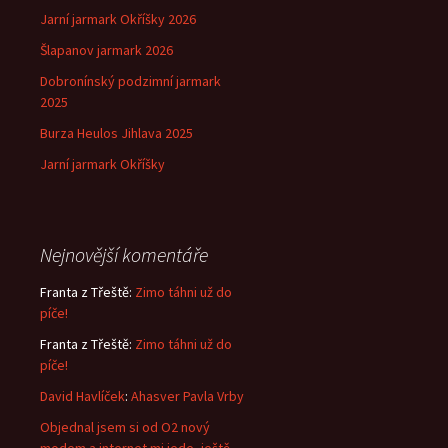
Jarní jarmark Okříšky 2026
Šlapanov jarmark 2026
Dobronínský podzimní jarmark
2025
Burza Heulos Jihlava 2025
Jarní jarmark Okříšky
Nejnovější komentáře
Franta z Třeště
:
Zimo táhni už do
píče!
Franta z Třeště
:
Zimo táhni už do
píče!
David Havlíček
:
Ahasver Pavla Vrby
Objednal jsem si od O2 nový