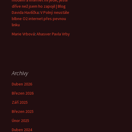
modem a internet mi jede, ještě
dříve než jsem ho zapojil | Blog
Davida Havlíčka
:
V Polný neustále
blbne O2 internet přes pevnou
linku
Marie Vrbová
:
Ahasver Pavla Vrby
Archivy
Duben 2026
Březen 2026
Září 2025
Březen 2025
Únor 2025
Duben 2024