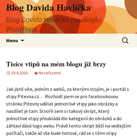
Blog Davida Havlíčka
Blog Davida Havlíčka používající
WordPress
Přejít
Vyhledá
Menu
k
obsahu
webu
Tisíce vtipů na mém blogu již brzy
29.4.2020
Nezařazené
Jak jistě víte, jedním z webů, za kterými stojím, je i portál s
vtipy Pitevna.cz… Rozhodl jsem se pro facebookovou
stránku Pitevny udělat jednotlivé vtipy jako obrázky a
nasdílet je tam. Stvořil sem si takový skript, který
jednotlivé vtipy přeukládá dle kategorií do obrázků a do
záhlaví dává logo webu. Právě tento skript běží na vedlejším
počítači, takže až vše bude hotové, rád se s těmi vtipy