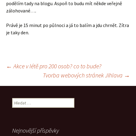
podělím tady na blogu. Aspoň to budu mít někde veřejně
zálohované….
Právě je 15 minut po půlnoci a já to balím a jdu chrnět. Zítra
je taky den.
Navigace
←
Akce v létě pro 200 osob? co to bude?
Tvorba webových stránek Jihlava
→
pro
příspěvek
Vyhledávání
Nejnovější příspěvky