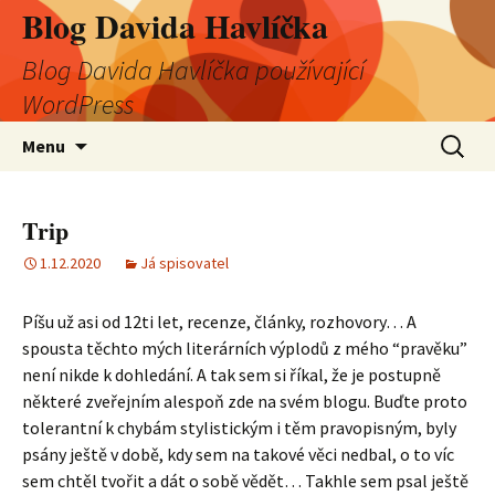
Blog Davida Havlíčka
Blog Davida Havlíčka používající
WordPress
Přejít
Vyhledá
Menu
k
obsahu
webu
Trip
1.12.2020
Já spisovatel
Píšu už asi od 12ti let, recenze, články, rozhovory… A
spousta těchto mých literárních výplodů z mého “pravěku”
není nikde k dohledání. A tak sem si říkal, že je postupně
některé zveřejním alespoň zde na svém blogu. Buďte proto
tolerantní k chybám stylistickým i těm pravopisným, byly
psány ještě v době, kdy sem na takové věci nedbal, o to víc
sem chtěl tvořit a dát o sobě vědět… Takhle sem psal ještě