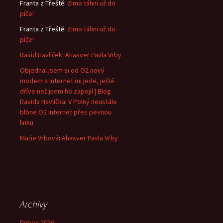
Franta z Třeště
:
Zimo táhni už do
píče!
Franta z Třeště
:
Zimo táhni už do
píče!
David Havlíček
:
Ahasver Pavla Vrby
Objednal jsem si od O2 nový
modem a internet mi jede, ještě
dříve než jsem ho zapojil | Blog
Davida Havlíčka
:
V Polný neustále
blbne O2 internet přes pevnou
linku
Marie Vrbová
:
Ahasver Pavla Vrby
Archivy
Duben 2026