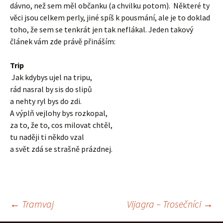
dávno, než sem měl občanku (a chvilku potom). Některé ty
věci jsou celkem perly, jiné spíš k pousmání, ale je to doklad
toho, že sem se tenkrát jen tak neflákal. Jeden takový
článek vám zde právě přináším:
Trip
Jak kdybys ujel na tripu,
rád nasral by sis do slipů
a nehty ryl bys do zdi.
A výplň vejlohy bys rozkopal,
za to, že to, cos milovat chtěl,
tu naději ti někdo vzal
a svět zdá se strašně prázdnej.
Navigace
←
Tramvaj
Vijagra – Trosečníci
→