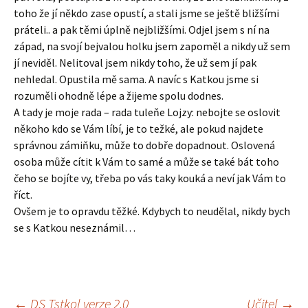
toho že jí někdo zase opustí, a stali jsme se ještě bližšími
práteli.. a pak těmi úplně nejbližšími. Odjel jsem s ní na
západ, na svojí bejvalou holku jsem zapoměl a nikdy už sem
jí neviděl. Nelitoval jsem nikdy toho, že už sem jí pak
nehledal. Opustila mě sama. A navíc s Katkou jsme si
rozuměli ohodně lépe a žijeme spolu dodnes.
A tady je moje rada – rada tuleňe Lojzy: nebojte se oslovit
někoho kdo se Vám líbí, je to težké, ale pokud najdete
správnou zámiňku, může to dobře dopadnout. Oslovená
osoba může cítit k Vám to samé a může se také bát toho
čeho se bojíte vy, třeba po vás taky kouká a neví jak Vám to
říct.
Ovšem je to opravdu těžké. Kdybych to neudělal, nikdy bych
se s Katkou neseznámil…
←
DS Tstkol verze 2.0
Učitel
→