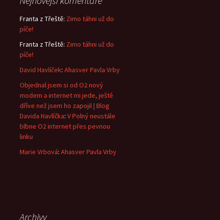
Nejnovější komentáře
Franta z Třeště
:
Zimo táhni už do
píče!
Franta z Třeště
:
Zimo táhni už do
píče!
David Havlíček
:
Ahasver Pavla Vrby
Objednal jsem si od O2 nový
modem a internet mi jede, ještě
dříve než jsem ho zapojil | Blog
Davida Havlíčka
:
V Polný neustále
blbne O2 internet přes pevnou
linku
Marie Vrbová
:
Ahasver Pavla Vrby
Archivy