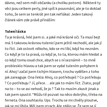
dávno, než sem měl občanku (a chvilku potom). Některé ty
věci jsou celkem perly, jiné spíš k pousmání, ale je to doklad
toho, že sem se tenkrát jen tak neflákal. Jeden takový
článek vám zde právě přináším:
Tulení láska
Ta je krásná, řekl jsem si.. a jaké má krásné oči. Ta musí bejt
má. S takovou krásnou tulenicí jsem ještě nechodil, ale jak jí
to říct. Jak oslovit někoho, kdo se mi líbí, když ho neznám.
Co když je to ta pravá, co když je, to ta, kterou mám hledat a
co když tomu osud chce, abych se s ní seznámil – to mně
problesklo hlavou a tak jsem se vydal tulením pohybem k
ní. Ahoj ! začal jsem tichým hlasem, trochu vyděšen z toho
jak zareaguje. Ona řekla: Ahoj, co potřebuješ ? Co potřebuju
? Co potřebuju ? Jí, přece… ale jak to mám říct. Zlato, pojď
na to – to se asi nehodí, že jo ? Tak to musím zkusit jinak a
tak jsem spustil. “Můžu tě pozvat na něco dobrýho, třeba na
ferneta. Ona souhlasila. Ups. Trochu se mi chvěly ploutve,
jak se mi líbila. Měl jsem strach. Ale zdálo se. Že sem se jí