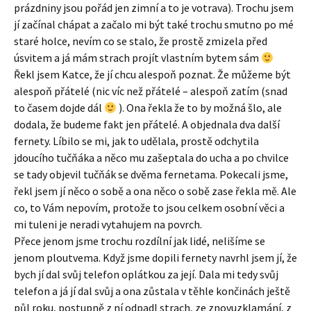
prázdniny jsou pořád jen zimní a to je votrava). Trochu jsem
jí začínal chápat a začalo mi být také trochu smutno po mé
staré holce, nevím co se stalo, že prostě zmizela před
úsvitem a já mám strach projít vlastním bytem sám
Řekl jsem Katce, že jí chcu alespoň poznat. Že můžeme být
alespoň přátelé (nic víc než přátelé – alespoň zatím (snad
to časem dojde dál
). Ona řekla že to by možná šlo, ale
dodala, že budeme fakt jen přátelé. A objednala dva další
fernety. Líbilo se mi, jak to udělala, prostě odchytila
jdoucího tučňáka a něco mu zašeptala do ucha a po chvilce
se tady objevil tučňák se dvěma fernetama. Pokecali jsme,
řekl jsem jí něco o sobě a ona něco o sobě zase řekla mě. Ale
co, to Vám nepovím, protože to jsou celkem osobní věci a
mi tuleni je neradi vytahujem na povrch.
Přece jenom jsme trochu rozdílní jak lidé, nelišíme se
jenom ploutvema. Když jsme dopili fernety navrhl jsem jí, že
bych jí dal svůj telefon oplátkou za její. Dala mi tedy svůj
telefon a já jí dal svůj a ona zůstala v těhle končinách ještě
půl roku, postupně z ní odpadl strach, ze znovuzklamání, z