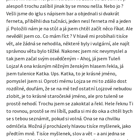
alespoň trochu zalíbil jinak by se mnou nešla. Nebo jo ?
Vešli jsme do iglu s nápisem bar a objednali si dvakrát
ferneta, přiběhli dva tučnáci, jeden nesl ferneta mě a jeden
jí. Položili nám je na stůl a já jsem chtěl začít něco říkat. Ale
nevěděl jsem co.. Co mám říct ? V hlavě mi probíhali tisíce
vět, ale žádná se nehodila, některé byly i vulgární, ale najít
správnou větu bylo těžké. Nakonec jsem nic nevymyslel a
tak jsem začal svým osvědčeným – Ahoj, já jsem Tuleň
Lojza! A ona krásným něžným ženským hlasem řekla, já
jsem tulenice Katka. Ups. Katka, to je krásné jméno,
pomyslel jsem si. Oproti mému Lojza se mi to zdálo dost
rozdílné, doufám, že se na mě teď ostatní Lojzové nebudou
zlobit, je to krásné staročeské jméno, ale pro tuleně se
prostě nehodí. Trochu jsem se zakoktal a řekl. Hele řeknu Ti
to rovnou, prostě se mi líbíš, padla si mi do oka a chtěl bych
se s tebou seznámit, pokud si volná. Ona se na chvilku
odmlčela. Možná jí procházely hlavou tisíce myšlenek, jako
předtím mně. Tisíce myšlenek, slov a vět – a ani jedna se