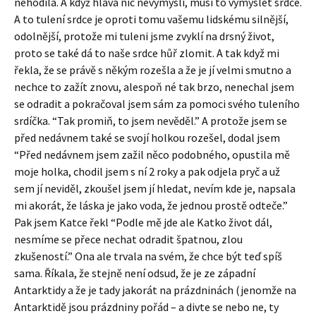
nehodila. A když hlava nic nevymyslí, musí to vymyslet srdce.
A to tulení srdce je oproti tomu vašemu lidskému silnější,
odolnější, protože mi tuleni jsme zvyklí na drsný život,
proto se také dá to naše srdce hůř zlomit. A tak když mi
řekla, že se právě s někým rozešla a že je jí velmi smutno a
nechce to zažít znovu, alespoň né tak brzo, nenechal jsem
se odradit a pokračoval jsem sám za pomoci svého tuleního
srdíčka. “Tak promiň, to jsem nevěděl.” A protože jsem se
před nedávnem také se svojí holkou rozešel, dodal jsem
“Před nedávnem jsem zažil něco podobného, opustila mě
moje holka, chodil jsem s ní 2 roky a pak odjela pryč a už
sem jí neviděl, zkoušel jsem jí hledat, nevím kde je, napsala
mi akorát, že láska je jako voda, že jednou prostě odteče.”
Pak jsem Katce řekl “Podle mě jde ale Katko život dál,
nesmíme se přece nechat odradit špatnou, zlou
zkušeností.” Ona ale trvala na svém, že chce být teď spíš
sama. Říkala, že stejně není odsud, že je ze západní
Antarktidy a že je tady jakorát na prázdninách (jenomže na
Antarktidě jsou prázdniny pořád – a divte se nebo ne, ty