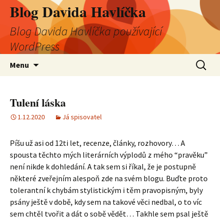
Blog Davida Havlíčka
Blog Davida Havlíčka používající
WordPress
Přejít
Vyhledá
Menu
k
obsahu
webu
Tulení láska
1.12.2020
Já spisovatel
Píšu už asi od 12ti let, recenze, články, rozhovory… A
spousta těchto mých literárních výplodů z mého “pravěku”
není nikde k dohledání. A tak sem si říkal, že je postupně
některé zveřejním alespoň zde na svém blogu. Buďte proto
tolerantní k chybám stylistickým i těm pravopisným, byly
psány ještě v době, kdy sem na takové věci nedbal, o to víc
sem chtěl tvořit a dát o sobě vědět… Takhle sem psal ještě