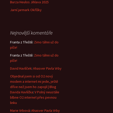
Burza Heulos Jihlava 2025
Jarní jarmark Okříšky
Nejnovější komentáře
Franta z Třeště
:
Zimo táhni už do
píče!
Franta z Třeště
:
Zimo táhni už do
píče!
David Havlíček
:
Ahasver Pavla Vrby
Objednal jsem si od O2 nový
modem a internet mi jede, ještě
dříve než jsem ho zapojil | Blog
Davida Havlíčka
:
V Polný neustále
blbne O2 internet přes pevnou
linku
Marie Vrbová
:
Ahasver Pavla Vrby