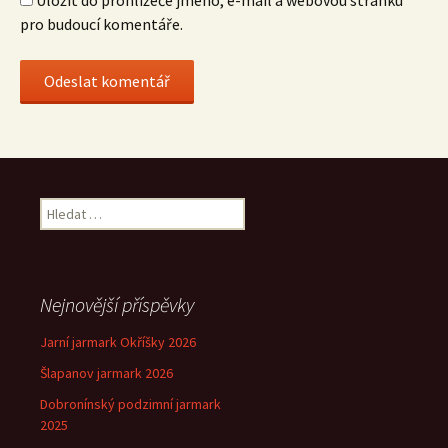
Uložit do prohlížeče jméno, e-mail a webovou stránku
pro budoucí komentáře.
Vyhledávání
Nejnovější příspěvky
Jarní jarmark Okříšky 2026
Šlapanov jarmark 2026
Dobronínský podzimní jarmark
2025