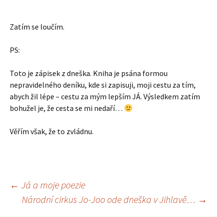
Zatím se loučím.
PS:
Toto je zápisek z dneška. Kniha je psána formou
nepravidelného deníku, kde si zapisuji, moji cestu za tím,
abych žil lépe – cestu za mým lepším JÁ. Výsledkem zatím
bohužel je, že cesta se mi nedaří…
Věřím však, že to zvládnu.
Navigace
←
Já a moje poezie
Národní cirkus Jo-Joo ode dneška v Jihlavě…
→