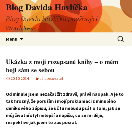
Blog Davida Havlíčka
Blog Davida Havlíčka používající
WordPress
Přejít
Vyhledá
Menu
k
obsahu
webu
Ukázka z mojí rozepsané knihy – o mém
boji sám se sebou
20.10.2014
Já spisovatel
Od minule jsem nezačal žít zdravě, právě naopak. A je to
tak hrozný, že poruším i mojí proklamaci z minulého
deníkového zápisu, že už tu nebudu psát o tom, jak se
můj životní styl nelepší a napíšu, co se mi děje,
respektive jak jsem to zas posral.