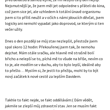
Nejsmutnější je, že jsem měl jet odpoledne s přáteli do kina,
což jsem sice jel, ale vzhledem k totální únavě organismu
jsem si to příliš neužil a v očích s námi jdoucích děvčat, jsem
logicky ani nemohl vypadat jako doprovod, se kterým si ten
večer užily.
Dnes o den později se můj stav nezlepšil, přestože jsem
spal skoro 12 hodin: Překouřenej jsem tak, že nemohu
dejchat. Mám stále sračku, ale hlavně mě strašně bolí
břicho a nelepší se to, píchá mě to všude na břiše, nevím co
to je, ale modlím se v duchu, aby to bylo lepší, ideálně aby
to přešlo… Myslím si, že jestli to přežiju, mohl by to být
nový začátek k nové cestě za lepším Davidem.
Takhle to fakt nejde, se fakt oddělávám:( Dám vědět,
jakmile se zlepší můj zdravotní stav. Jen se musím fakt