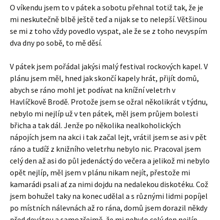
O víkendu jsem to v pátek a sobotu přehnal totiž tak, že je
mi neskutečně blbě ještě teď a nijak se to nelepší. Většinou
se mi z toho vždy povedlo vyspat, ale že se z toho nevyspím
dva dny po sobě, to mě děsí.
V pátek jsem pořádal jakýsi malý festival rockových kapel. V
plánu jsem měl, hned jak skončí kapely hrát, přijít domů,
abych se ráno mohl jet podívat na knížní veletrh v
Havlíčkově Brodě. Protože jsem se ožral několikrát v týdnu,
nebylo mi nejlíp už v ten pátek, měl jsem průjem bolesti
břicha a tak dál. Jenže po několika nealkoholických
nápojích jsem na akci i tak začal lejt, vrátil jsem se asi v pět
ráno a tudíž z knižního veletrhu nebylo nic. Pracoval jsem
celý den až asi do půl jedenáctý do večera a jelikož mi nebylo
opět nejlíp, měl jsem v plánu nikam nejít, přestože mi
kamarádi psali ať za nimi dojdu na nedalekou diskotéku. Což
jsem bohužel taky na konec udělal a s různými lidmi popíjel
po místních nálevnách až ro rána, domů jsem dorazil někdy
před devátou a samozřejmě, že mi nebylo celý den nejlíp.