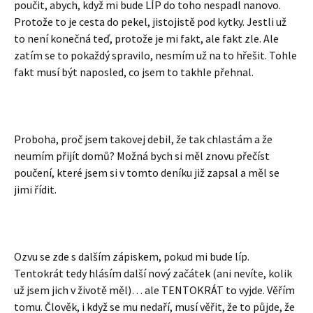
poučit, abych, když mi bude LÍP do toho nespadl nanovo.
Protože to je cesta do pekel, jistojistě pod kytky. Jestli už
to není konečná teď, protože je mi fakt, ale fakt zle. Ale
zatím se to pokaždý spravilo, nesmím už na to hřešit. Tohle
fakt musí být naposled, co jsem to takhle přehnal.
Proboha, proč jsem takovej debil, že tak chlastám a že
neumím přijít domů? Možná bych si měl znovu přečíst
poučení, které jsem si v tomto deníku již zapsal a měl se
jimi řídit.
Ozvu se zde s dalším zápiskem, pokud mi bude líp.
Tentokrát tedy hlásím další nový začátek (ani nevíte, kolik
už jsem jich v životě měl)… ale TENTOKRÁT to vyjde. Věřím
tomu. Člověk, i když se mu nedaří, musí věřit, že to půjde, že