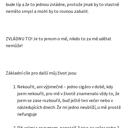
bude líp a že to jednou zvládne, protože jinak by to vlastně
nemělo smysl a mohl by to rovnou zabalit.
ZVLÁDNU TO! Je to jenom o mě, nikdo to za mě udělat
nemůže!
Základní cíle pro další můj život jsou:
Nekouřit, ani výjimečně – jedno cigáro v době, kdy
jsem nekouřil, pro mě v životě znamenalo vždy to, že
jsem se zase rozkouřil, buď ještě ten večer nebo v
následujících dnech. Že mi jedno neublíží, u mě prostě
nefunguje
Pít velmi s rozumem, nanejvýš 3 piva za večer nebo 2