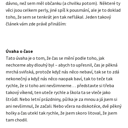
dávno, než sem měl občanku (a chvilku potom). Některé ty
věci jsou celkem perly, jiné spíš k pousmání, ale je to doklad
toho, že sem se tenkrát jen tak neflákal. Jeden takový
článek vám zde právě přináším:
Úvaha o čase
Tato úvaha je o tom, že čas se mění podle toho, jak
nechceme aby dlouhý byl – abych to upřesnil, čas je pěkná
mrchá sviňská, protože když nás něco nebaví, tak se to zdá
nekonečný a když nás něco naopak baví, tak to teče tak
rychle, že si toho ani nevšimneme… představte si třeba
takový víkend, ten uteče rychle a škola ta se vleče jako
štrůdl. Nebo letní prázdniny, půlka je za mnou a já jsem si
ani nevšimnul, že začali. Nebo včera na diskotéce, dvě pěkný
holky a čas utekl tak rychle, že jsem skoro litoval, že jsem
tam chodil.