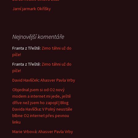
Jarní jarmark Okříšky
Nejnovější komentáře
Franta z Třeště
:
Zimo táhni už do
píče!
Franta z Třeště
:
Zimo táhni už do
píče!
David Havlíček
:
Ahasver Pavla Vrby
Objednal jsem si od O2 nový
modem a internet mi jede, ještě
dříve než jsem ho zapojil | Blog
Davida Havlíčka
:
V Polný neustále
blbne O2 internet přes pevnou
linku
Marie Vrbová
:
Ahasver Pavla Vrby