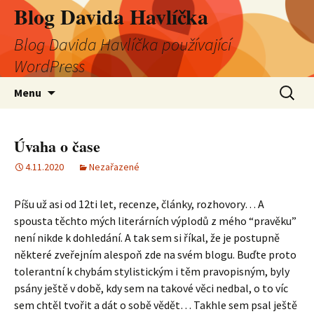
Blog Davida Havlíčka
Blog Davida Havlíčka používající
WordPress
Přejít
Vyhledá
Menu
k
obsahu
webu
Úvaha o čase
4.11.2020
Nezařazené
Píšu už asi od 12ti let, recenze, články, rozhovory… A
spousta těchto mých literárních výplodů z mého “pravěku”
není nikde k dohledání. A tak sem si říkal, že je postupně
některé zveřejním alespoň zde na svém blogu. Buďte proto
tolerantní k chybám stylistickým i těm pravopisným, byly
psány ještě v době, kdy sem na takové věci nedbal, o to víc
sem chtěl tvořit a dát o sobě vědět… Takhle sem psal ještě