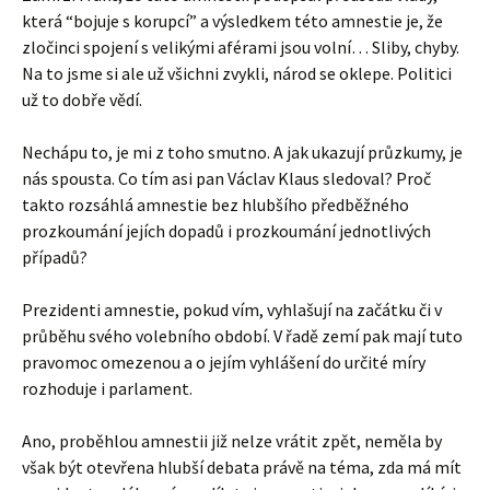
která “bojuje s korupcí” a výsledkem této amnestie je, že
zločinci spojení s velikými aférami jsou volní… Sliby, chyby.
Na to jsme si ale už všichni zvykli, národ se oklepe. Politici
už to dobře vědí.
Nechápu to, je mi z toho smutno. A jak ukazují průzkumy, je
nás spousta. Co tím asi pan Václav Klaus sledoval? Proč
takto rozsáhlá amnestie bez hlubšího předběžného
prozkoumání jejích dopadů i prozkoumání jednotlivých
případů?
Prezidenti amnestie, pokud vím, vyhlašují na začátku či v
průběhu svého volebního období. V řadě zemí pak mají tuto
pravomoc omezenou a o jejím vyhlášení do určité míry
rozhoduje i parlament.
Ano, proběhlou amnestii již nelze vrátit zpět, neměla by
však být otevřena hlubší debata právě na téma, zda má mít