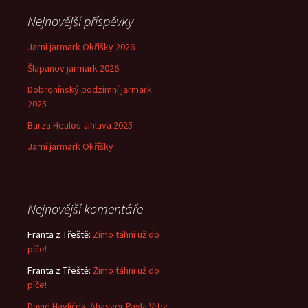
Nejnovější příspěvky
Jarní jarmark Okříšky 2026
Šlapanov jarmark 2026
Dobronínský podzimní jarmark
2025
Burza Heulos Jihlava 2025
Jarní jarmark Okříšky
Nejnovější komentáře
Franta z Třeště
:
Zimo táhni už do
píče!
Franta z Třeště
:
Zimo táhni už do
píče!
David Havlíček
:
Ahasver Pavla Vrby