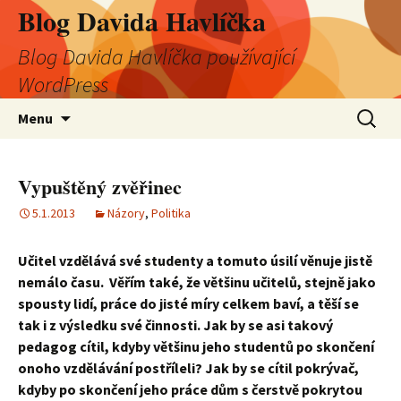
Blog Davida Havlíčka
Blog Davida Havlíčka používající
WordPress
Přejít
Vyhledá
Menu
k
obsahu
webu
Vypuštěný zvěřinec
5.1.2013
Názory
,
Politika
Učitel vzdělává své studenty a tomuto úsilí věnuje jistě
nemálo času. Věřím také, že většinu učitelů, stejně jako
spousty lidí, práce do jisté míry celkem baví, a těší se
tak i z výsledku své činnosti. Jak by se asi takový
pedagog cítil, kdyby většinu jeho studentů po skončení
onoho vzdělávání postříleli? Jak by se cítil pokrývač,
kdyby po skončení jeho práce dům s čerstvě pokrytou