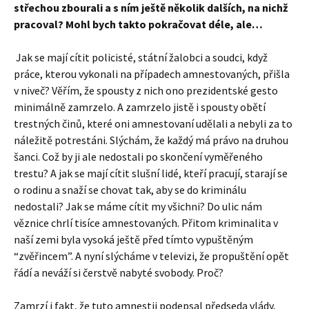
střechou zbourali a s ním ještě několik dalších, na nichž
pracoval? Mohl bych takto pokračovat déle, ale…
Jak se mají cítit policisté, státní žalobci a soudci, když
práce, kterou vykonali na případech amnestovaných, přišla
v niveč? Věřím, že spousty z nich ono prezidentské gesto
minimálně zamrzelo. A zamrzelo jistě i spousty obětí
trestných činů, které oni amnestovaní udělali a nebyli za to
náležitě potrestáni. Slýchám, že každý má právo na druhou
šanci. Což by ji ale nedostali po skončení vyměřeného
trestu? A jak se mají cítit slušní lidé, kteří pracují, starají se
o rodinu a snaží se chovat tak, aby se do kriminálu
nedostali? Jak se máme cítit my všichni? Do ulic nám
věznice chrlí tisíce amnestovaných. Přitom kriminalita v
naší zemi byla vysoká ještě před tímto vypuštěným
“zvěřincem”. A nyní slýcháme v televizi, že propuštění opět
řádí a neváží si čerstvě nabyté svobody. Proč?
Zamrzí i fakt, že tuto amnestii podepsal předseda vlády,