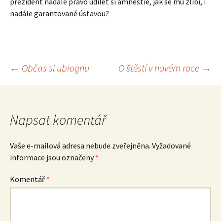
prezident nadále právo udílet si amnestie, jak se mu zlíbí, i
nadále garantované ústavou?
Navigace
←
Občas si ublognu
O štěstí v novém roce
→
pro
Napsat komentář
příspěvek
Vaše e-mailová adresa nebude zveřejněna.
Vyžadované
informace jsou označeny
*
Komentář
*