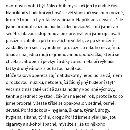
okolností mohli být žáky oblíbeny se učí jen ty nudné části.
Například v hudební výchově se většinou učí všechno možné,
kromě toho co by mládež zajímalo. Například v deváté třídě
jsme probírali vážnou hudbu a dechovku. Všichni jsme tam
seděli s hlavou sklopenou a bez přemýšlení jsme opisovali
pasáže z tabule a při tom všichni věděli, že po skončení
základky ten sešit vyhodíme, protože to nikoho nezajímá.
Snad až na jednu mojí nejmenovanou spolužačku, která se
chtěla stát operní pěvkyní a díky tomu měla při výkladu
látky druhý vánoce s bohatou nadílkou.
Může taková opereta zajímat diskofily nebo lidi se zájmem
o rockovou muziku, netolerující žádný jiný hudební styl?
Většina z nás také určitě zažila hodiny Rodinné výchovy,
tenhle předmět by stačil žákům na jeden rok, protože to co
jsme probrali v šesté třídě se opakovalo v sedmé, osmé i
deváté. Pořád dokola – hygiena, šikana, týrání, drogy,
hygiena, šikana, týrání, drogy. Pořád jsme slyšeli jak jsou
cigarety a alkohol špatné, myslíte si, že to někoho