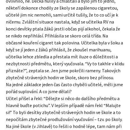
ovlivnilo, ne. Děcka hulily a chlastali a bylo jim to jedno,
někteří dokonce chodily ze školy se zapálenou cigaretou,
učitelé jim nic nemohli, sami určitě tušily, že to co učí je k
ničemu. Zvláštní situace nastala, když se učitelka RV na
konci devítky ptala žáků jestli občas pijí alkohol, čekala že
se nikdo nepřihlásí. Přihlásila se skoro celá třída. Na
občasné kouření cigaret tak polovina. Učitelka byla v šoku a
když se jí jeden z žáků přihlásil, že zkoušel marihuanu,
učitelka lehce zbledla a přestala mít iluze o důležitosti a
nezbytnosti předmětu, který vyučovala. “Vy to takhle v klidu
přiznáte?”, zeptala se. Jen jsme pokrčili rameny. Takových
zbytečně strávených hodin ve škole, skoro bez přínosu.
Na jedné základce jeden čas často chyběli učitelé, měli jsme
pořád suplování. A co jsme dělali?
Učitel přišel a řekl: “Dělejte si něco do dalšího předmětu a
hlavně buďte potichu”. V lepším případě nám řekl “Malujte
si!” To byli desítky zbytečně strávených hodin ve škole a to
nepočítám zbytečné prodlužování vyučování – tzv. po školy.
Na jiné škole (v Jihlavě) to řešili o hodně lépe, tam nám při