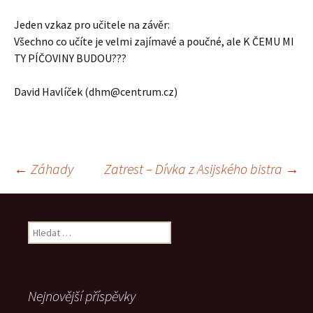
Jeden vzkaz pro učitele na závěr:
Všechno co učíte je velmi zajímavé a poučné, ale K ČEMU MI
TY PÍČOVINY BUDOU???
David Havlíček (dhm@centrum.cz)
Navigace
←
Záhady
Zatrest – Dívka z Asijského bistra
→
pro
Vyhledávání
příspěvek
Nejnovější příspěvky