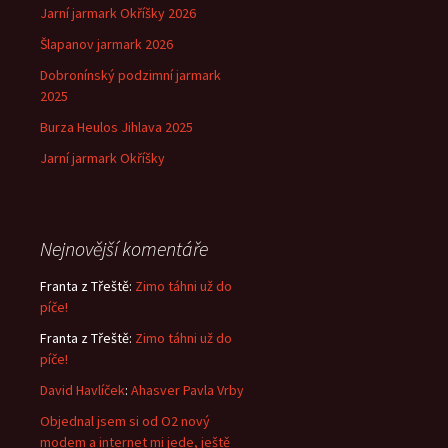
Jarní jarmark Okříšky 2026
Šlapanov jarmark 2026
Dobronínský podzimní jarmark
2025
Burza Heulos Jihlava 2025
Jarní jarmark Okříšky
Nejnovější komentáře
Franta z Třeště
:
Zimo táhni už do
píče!
Franta z Třeště
:
Zimo táhni už do
píče!
David Havlíček
:
Ahasver Pavla Vrby
Objednal jsem si od O2 nový
modem a internet mi jede, ještě