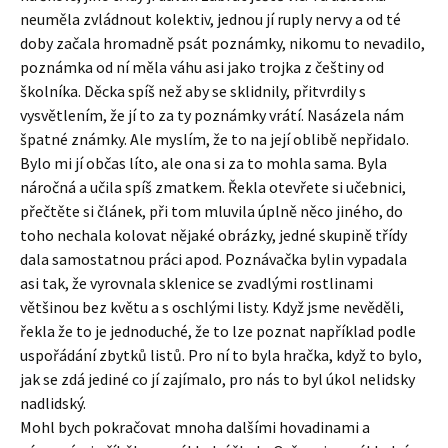
neuměla zvládnout kolektiv, jednou jí ruply nervy a od té
doby začala hromadně psát poznámky, nikomu to nevadilo,
poznámka od ní měla váhu asi jako trojka z češtiny od
školníka. Děcka spíš než aby se sklidnily, přitvrdily s
vysvětlením, že jí to za ty poznámky vrátí. Nasázela nám
špatné známky. Ale myslím, že to na její oblibě nepřidalo.
Bylo mi jí občas líto, ale ona si za to mohla sama. Byla
náročná a učila spíš zmatkem. Řekla otevřete si učebnici,
přečtěte si článek, při tom mluvila úplně něco jiného, do
toho nechala kolovat nějaké obrázky, jedné skupině třídy
dala samostatnou práci apod. Poznávačka bylin vypadala
asi tak, že vyrovnala sklenice se zvadlými rostlinami
většinou bez květu a s oschlými listy. Když jsme nevěděli,
řekla že to je jednoduché, že to lze poznat například podle
uspořádání zbytků listů. Pro ní to byla hračka, když to bylo,
jak se zdá jediné co jí zajímalo, pro nás to byl úkol nelidsky
nadlidský.
Mohl bych pokračovat mnoha dalšími hovadinami a