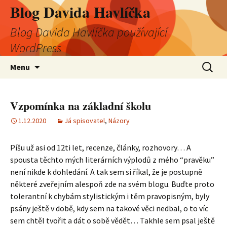
Blog Davida Havlíčka
Blog Davida Havlíčka používající
WordPress
Přejít
Vyhledá
Menu
k
obsahu
webu
Vzpomínka na základní školu
1.12.2020
Já spisovatel
,
Názory
Píšu už asi od 12ti let, recenze, články, rozhovory… A
spousta těchto mých literárních výplodů z mého “pravěku”
není nikde k dohledání. A tak sem si říkal, že je postupně
některé zveřejním alespoň zde na svém blogu. Buďte proto
tolerantní k chybám stylistickým i těm pravopisným, byly
psány ještě v době, kdy sem na takové věci nedbal, o to víc
sem chtěl tvořit a dát o sobě vědět… Takhle sem psal ještě