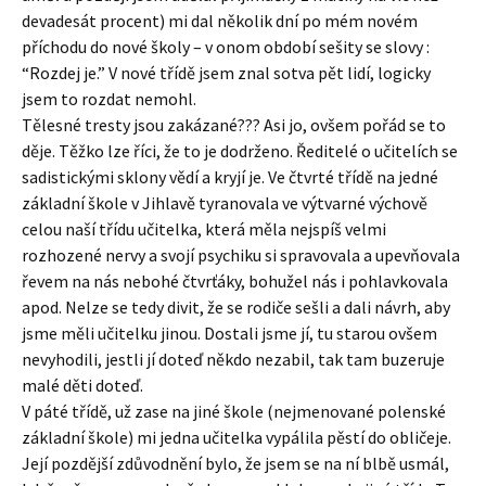
devadesát procent) mi dal několik dní po mém novém
příchodu do nové školy – v onom období sešity se slovy :
“Rozdej je.” V nové třídě jsem znal sotva pět lidí, logicky
jsem to rozdat nemohl.
Tělesné tresty jsou zakázané??? Asi jo, ovšem pořád se to
děje. Těžko lze říci, že to je dodrženo. Ředitelé o učitelích se
sadistickými sklony vědí a kryjí je. Ve čtvrté třídě na jedné
základní škole v Jihlavě tyranovala ve výtvarné výchově
celou naší třídu učitelka, která měla nejspíš velmi
rozhozené nervy a svojí psychiku si spravovala a upevňovala
řevem na nás nebohé čtvrťáky, bohužel nás i pohlavkovala
apod. Nelze se tedy divit, že se rodiče sešli a dali návrh, aby
jsme měli učitelku jinou. Dostali jsme jí, tu starou ovšem
nevyhodili, jestli jí doteď někdo nezabil, tak tam buzeruje
malé děti doteď.
V páté třídě, už zase na jiné škole (nejmenované polenské
základní škole) mi jedna učitelka vypálila pěstí do obličeje.
Její pozdější zdůvodnění bylo, že jsem se na ní blbě usmál,