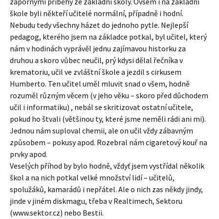
zápornými příběhy ze základní školy. Ovšem i na základní
škole byli někteří učitelé normální, případně i hodní.
Nebudu tedy všechny házet do jednoho pytle. Nejlepší
pedagog, kterého jsem na základce potkal, byl učitel, který
nám v hodinách vyprávěl jednu zajímavou historku za
druhou a skoro vůbec neučil, prý kdysi dělal řečníka v
krematoriu, učil ve zvláštní škole a jezdil s cirkusem
Humberto. Ten učitel uměl mluvit snad o všem, hodně
rozuměl různým věcem (v jeho věku – skoro před důchodem
učil i informatiku) , nebál se skritizovat ostatní učitele,
pokud ho štvali (většinou ty, které jsme neměli rádi ani mi).
Jednou nám suploval chemii, ale on učil vždy zábavným
způsobem – pokusy apod. Rozebral nám cigaretový kouř na
prvky apod.
Veselých příhod by bylo hodně, vždyť jsem vystřídal několik
škol a na nich potkal velké množství lidí – učitelů,
spolužáků, kamarádů i nepřátel. Ale o nich zas někdy jindy,
jinde v jiném diskmagu, třeba v Realtimech, Sektoru
(www.sektor.cz) nebo Bestii.