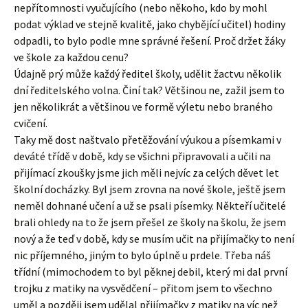
nepřítomnosti vyučujícího (nebo někoho, kdo by mohl
podat výklad ve stejně kvalitě, jako chybějící učitel) hodiny
odpadli, to bylo podle mne správné řešení. Proč držet žáky
ve škole za každou cenu?
Údajně prý může každý ředitel školy, udělit žactvu několik
dní ředitelského volna. Činí tak? Většinou ne, zažil jsem to
jen několikrát a většinou ve formě výletu nebo braného
cvičení.
Taky mě dost naštvalo přetěžování výukou a písemkami v
deváté třídě v době, kdy se všichni připravovali a učili na
přijímací zkoušky jsme jich měli nejvíc za celých děvet let
školní docházky. Byl jsem zrovna na nové škole, ještě jsem
neměl dohnané učení a už se psali písemky. Někteří učitelé
brali ohledy na to že jsem přešel ze školy na školu, že jsem
nový a že teď v době, kdy se musím učit na přijímačky to není
nic příjemného, jiným to bylo úplně u prdele. Třeba náš
třídní (mimochodem to byl pěknej debil, který mi dal první
trojku z matiky na vysvědčení – přitom jsem to všechno
uměl a později jsem udělal přijímačky z matiky na víc než