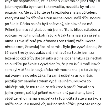
když mě napomenula, že lezeme s klukama do jiné třídy. To
jak mi vypálila by mi ani tak nevadilo, nevadila by mi ani
poznámka. Ale spíš to, že se ta ježibaba znala s učitelem,
který byl naším třídním a ten nechal celou naší třídu hodinu
po škole. Děcka na nás byli naštvaný, ale hlavně na mě.
Pěkně jsem to schytal, domů jsem přišel s blbou náladou a
rodičům výličil mojí školní story. A tak tam naši šli a já šel s
nima. Ti dva učitelé (ta ježibaba i ten třídní) začali kecat
něco o tom, že svolaj školní komisi. Bylo jim vysvětlenou, že
tělesné tresty jsou zakázané, nehledě na to, že jsem za
lezení do cizí třídy dostal jako jedinej poznámku a že nechali
celou třídu po škole s vysvětlením, že je to kvůli mně. Navíc
sem byl v té škole nový, děcka mě moc neznali, o to víc byli
naštvaný na nového žáka. Ta samá učitelka asi o měsíc
později tím samým stylem vypálila jinému klukovi do
obličeje tak, že mu tekla ze rtů krev. A proč? Porval se s
jejím synem, což byl pěkně rozmazlený parchant, který
věděl že jeho máma je učitelka (a fotr učitel) a že si na škole
může dovolit o hodně víc, než normální žáci, protože rodiče