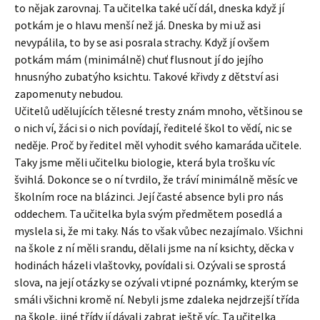
to nějak zarovnaj. Ta učitelka také učí dál, dneska když jí
potkám je o hlavu menší než já. Dneska by mi už asi
nevypálila, to by se asi posrala strachy. Když jí ovšem
potkám mám (minimálně) chuť flusnout jí do jejího
hnusnýho zubatýho ksichtu. Takové křivdy z dětství asi
zapomenuty nebudou.
Učitelů udělujících tělesné tresty znám mnoho, většinou se
o nich ví, žáci si o nich povídají, ředitelé škol to vědí, nic se
neděje. Proč by ředitel měl vyhodit svého kamaráda učitele.
Taky jsme měli učitelku biologie, která byla trošku víc
švihlá. Dokonce se o ní tvrdilo, že tráví minimálně měsíc ve
školním roce na blázinci. Její časté absence byli pro nás
oddechem. Ta učitelka byla svým předmětem posedlá a
myslela si, že mi taky. Nás to však vůbec nezajímalo. Všichni
na škole z ní měli srandu, dělali jsme na ní ksichty, děcka v
hodinách házeli vlaštovky, povídali si. Ozývali se sprostá
slova, na její otázky se ozývali vtipné poznámky, kterým se
smáli všichni kromě ní. Nebyli jsme zdaleka nejdrzejší třída
na škole, jiné třídy jí dávali zabrat ještě víc. Ta učitelka