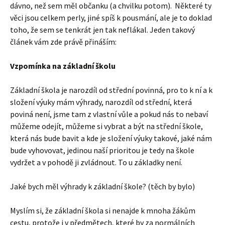
dávno, než sem měl občanku (a chvilku potom). Některé ty
věci jsou celkem perly, jiné spíš k pousmání, ale je to doklad
toho, že sem se tenkrát jen tak neflákal. Jeden takový
článek vám zde právě přináším:
Vzpomínka na základní školu
Základní škola je narozdíl od střední povinná, pro to k ní a k
složení výuky mám výhrady, narozdíl od střední, která
poviná není, jsme tam z vlastní vůle a pokud nás to nebaví
můžeme odejít, můžeme si vybrat a být na střední škole,
která nás bude bavit a kde je složení výuky takové, jaké nám
bude vyhovovat, jedinou naší prioritou je tedy na škole
vydržet a v pohodě ji zvládnout. To u základky není.
Jaké bych měl výhrady k základní škole? (těch by bylo)
Myslím si, že základní škola si nenajde k mnoha žákům
cestu, protože i v předmětech, které by za normálních