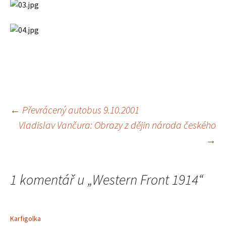
Navigace
←
Převrácený autobus 9.10.2001
Vladislav Vančura: Obrazy z dějin národa českého
pro
→
příspěvek
1 komentář u „
Western Front 1914
“
Karfigolka