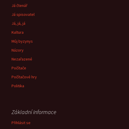
Já čtenář
Já spisovatel
Já, já, já
Kultura
Můj byzynys
Názory
Nezařazené
Počítače
Počítačové hry
Politika
Základní informace
Přihlásit se