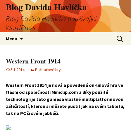
Blog Davida Havlíčka
Blog Davida Havlíčka používající
WordPress
Přejít
Vyhledá
Menu
k
obsahu
webu
Western Front 1914
5.1.2014
Počítačové hry
Western Front 1914 je nová a povedená on-linová hra ve
flashi od společnosti Miniclip.com a díky použité
technologii je tato gamesa vlastně multiplatformovou
záležitostí, kterou si můžete pustit jak na svém tabletu,
tak na PC či svém jabkáči.