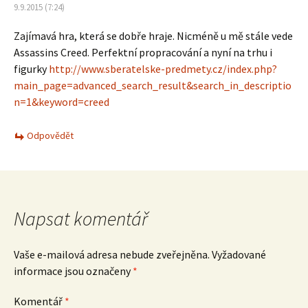
9.9.2015 (7:24)
Zajímavá hra, která se dobře hraje. Nicméně u mě stále vede
Assassins Creed. Perfektní propracování a nyní na trhu i
figurky
http://www.sberatelske-predmety.cz/index.php?
main_page=advanced_search_result&search_in_descriptio
n=1&keyword=creed
Odpovědět
Napsat komentář
Vaše e-mailová adresa nebude zveřejněna.
Vyžadované
informace jsou označeny
*
Komentář
*