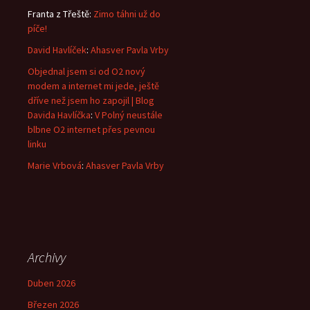
Franta z Třeště
:
Zimo táhni už do
píče!
David Havlíček
:
Ahasver Pavla Vrby
Objednal jsem si od O2 nový
modem a internet mi jede, ještě
dříve než jsem ho zapojil | Blog
Davida Havlíčka
:
V Polný neustále
blbne O2 internet přes pevnou
linku
Marie Vrbová
:
Ahasver Pavla Vrby
Archivy
Duben 2026
Březen 2026