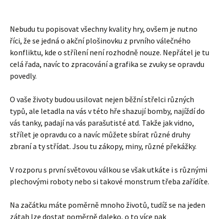
Nebudu tu popisovat všechny kvality hry, ovšem je nutno
říci, že se jedná o akční plošinovku z prvního válečného
konfliktu, kde o střílení není rozhodně nouze. Nepřátel je tu
celá řada, navíc to zpracování a grafika se zvuky se opravdu
povedly.
O vaše životy budou usilovat nejen běžní střelci různých
typů, ale letadla na vás v této hře shazují bomby, najíždí do
vás tanky, padají na vás parašutisté atd. Takže jak vidno,
střílet je opravdu co a navíc můžete sbírat různé druhy
zbraní a ty střídat. Jsou tu zákopy, miny, různé překážky.
V rozporu s první světovou válkou se však utkáte i s různými
plechovými roboty nebo si takové monstrum třeba zařídíte.
Na začátku máte poměrně mnoho životů, tudíž se na jeden
zátah lze dostat poměrně daleko, o to více pak