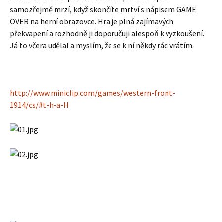
samozřejmě mrzí, když skončíte mrtví s nápisem GAME
OVER na herní obrazovce. Hra je plná zajímavých
překvapení a rozhodně ji doporučuji alespoň k vyzkoušení.
Já to včera udělal a myslím, že se k ní někdy rád vrátím.
http://www.miniclip.com/games/western-front-
1914/cs/#t-h-a-H