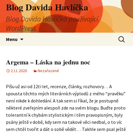
Blog Davida Havlíčka
Blog Davida Havlíčka používající
WordPress
Přejít
Vyhledá
Menu
k
obsahu
webu
Argema – Láska na jednu noc
2.11.2020
Nezařazené
Píšu už asi od 12ti let, recenze, články, rozhovory… A
spousta těchto mých literárních výplodů z mého “pravěku”
není nikde k dohledání. A tak sem si říkal, že je postupně
některé zveřejním alespoň zde na svém blogu. Buďte proto
tolerantní k chybám stylistickým i těm pravopisným, byly
psány ještě v době, kdy sem na takové věci nedbal, o to víc
sem chtěl tvořit a dát o sobě vědět… Takhle sem psal ještě