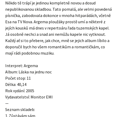
Někdo tě trápí je jedinou kompletně novou a dosud
nepublikovanou skladbou. Tato pomalá, ale velmi povedená
písnička, zabodovala dokonce v mnoha hitparádách, včetně
Esa na TV Nova. Argema ploužáky prostě umí a některé z
jejích kousků má dnes v repertoáru řada tuzemských kapel.
Já osobně nechci a snad ani nemůžu kapele nic vytknout.
Každý ať si to přebere, jak chce, mně se jejich album líbilo a
doporučil bych ho všem romantikům a romantičkám, co
mají rádi podobnou muziku.
Interpret: Argema
Album: Láska na jednu noc
Počet stop: 11
Délka: 40,14
Rok vydání: 2005
Vydavatelství: Monitor EMI
—
Seznam skladeb:
1. Zůstávám sám