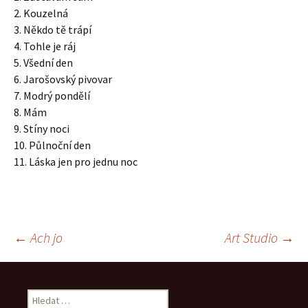
2. Kouzelná
3. Někdo tě trápí
4. Tohle je ráj
5. Všední den
6. Jarošovský pivovar
7. Modrý pondělí
8. Mám
9. Stíny noci
10. Půlnoční den
11. Láska jen pro jednu noc
Navigace
←
Ach jo
Art Studio
→
pro
Vyhledávání