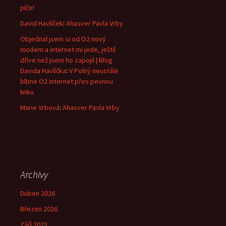
píče!
David Havlíček
:
Ahasver Pavla Vrby
Objednal jsem si od O2 nový
modem a internet mi jede, ještě
dříve než jsem ho zapojil | Blog
Davida Havlíčka
:
V Polný neustále
blbne O2 internet přes pevnou
linku
Marie Vrbová
:
Ahasver Pavla Vrby
Archivy
Duben 2026
Březen 2026
Září 2025