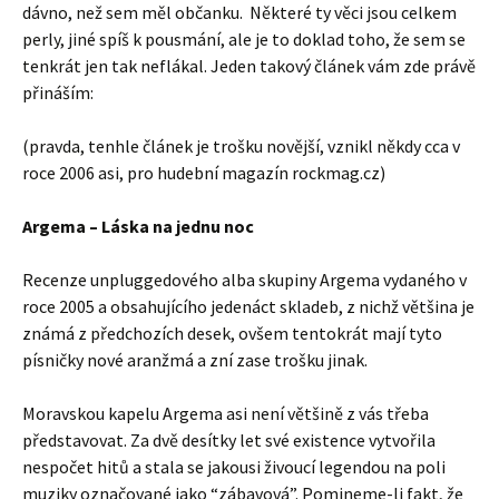
dávno, než sem měl občanku. Některé ty věci jsou celkem
perly, jiné spíš k pousmání, ale je to doklad toho, že sem se
tenkrát jen tak neflákal. Jeden takový článek vám zde právě
přináším:
(pravda, tenhle článek je trošku novější, vznikl někdy cca v
roce 2006 asi, pro hudební magazín rockmag.cz)
Argema – Láska na jednu noc
Recenze unpluggedového alba skupiny Argema vydaného v
roce 2005 a obsahujícího jedenáct skladeb, z nichž většina je
známá z předchozích desek, ovšem tentokrát mají tyto
písničky nové aranžmá a zní zase trošku jinak.
Moravskou kapelu Argema asi není většině z vás třeba
představovat. Za dvě desítky let své existence vytvořila
nespočet hitů a stala se jakousi živoucí legendou na poli
muziky označované jako “zábavová”. Pomineme-li fakt, že