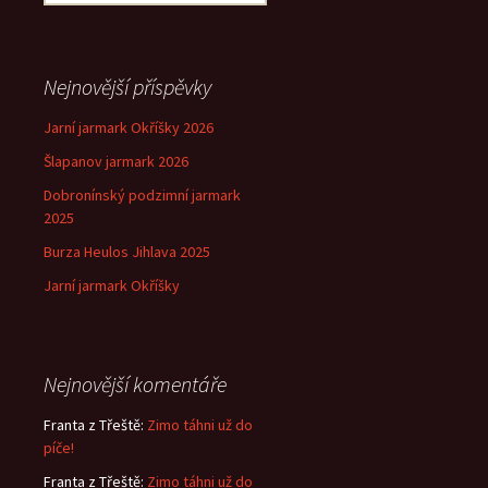
příspěvek
Nejnovější příspěvky
Jarní jarmark Okříšky 2026
Šlapanov jarmark 2026
Dobronínský podzimní jarmark
2025
Burza Heulos Jihlava 2025
Jarní jarmark Okříšky
Nejnovější komentáře
Franta z Třeště
:
Zimo táhni už do
píče!
Franta z Třeště
:
Zimo táhni už do