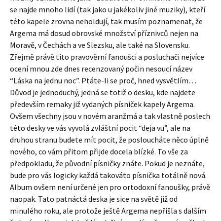
se najde mnoho lidí (tak jako u jakékoliv jiné muziky), kteří
této kapele zrovna neholdují, tak musím poznamenat, že
Argema má dosud obrovské množství příznivců nejen na
Moravě, v Čechách a ve Slezsku, ale také na Slovensku.
Zřejmě právě tito pravověrní fanoušci a posluchači nejvíce
ocení mnou zde dnes recenzovaný počin nesoucí název
“Láska na jednu noc”. Ptáte-li se proč, hned vysvětlím…
Důvod je jednoduchý, jedná se totiž o desku, kde najdete
především remaky již vydaných písniček kapely Argema.
Ovšem všechny jsou v novém aranžmá a tak vlastně poslech
této desky ve vás vyvolá zvláštní pocit “deja vu”, ale na
druhou stranu budete mít pocit, že posloucháte něco úplně
nového, co vám přitom přijde docela blízké. To vše za
předpokladu, že původní písničky znáte. Pokud je neznáte,
bude pro vás logicky každá takováto písnička totálně nová.
Album ovšem není určené jen pro ortodoxní fanoušky, právě
naopak. Tato patnáctá deska je sice na světě již od
minulého roku, ale protože ještě Argema nepřišla s dalším