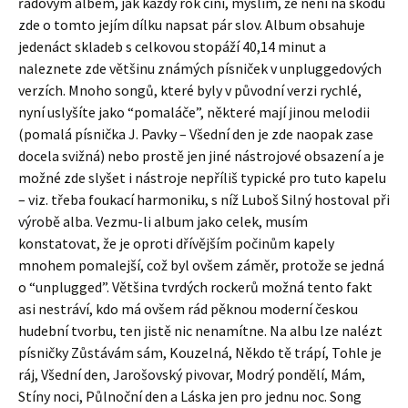
řadovým albem, jak každý rok činí, myslím, že není na škodu
zde o tomto jejím dílku napsat pár slov. Album obsahuje
jedenáct skladeb s celkovou stopáží 40,14 minut a
naleznete zde většinu známých písniček v unpluggedových
verzích. Mnoho songů, které byly v původní verzi rychlé,
nyní uslyšíte jako “pomaláče”, některé mají jinou melodii
(pomalá písnička J. Pavky – Všední den je zde naopak zase
docela svižná) nebo prostě jen jiné nástrojové obsazení a je
možné zde slyšet i nástroje nepříliš typické pro tuto kapelu
– viz. třeba foukací harmoniku, s níž Luboš Silný hostoval při
výrobě alba. Vezmu-li album jako celek, musím
konstatovat, že je oproti dřívějším počinům kapely
mnohem pomalejší, což byl ovšem záměr, protože se jedná
o “unplugged”. Většina tvrdých rockerů možná tento fakt
asi nestráví, kdo má ovšem rád pěknou moderní českou
hudební tvorbu, ten jistě nic nenamítne. Na albu lze nalézt
písničky Zůstávám sám, Kouzelná, Někdo tě trápí, Tohle je
ráj, Všední den, Jarošovský pivovar, Modrý pondělí, Mám,
Stíny noci, Půlnoční den a Láska jen pro jednu noc. Song