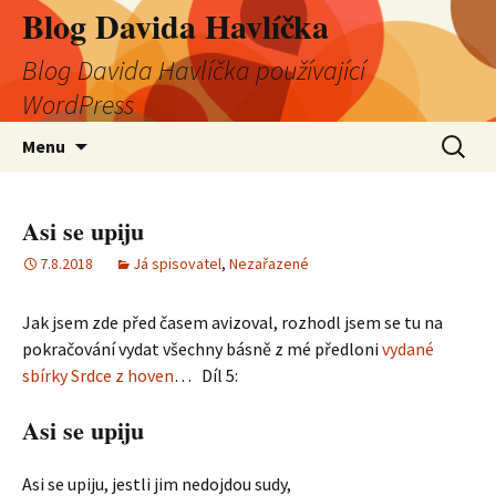
Blog Davida Havlíčka
Blog Davida Havlíčka používající
WordPress
Přejít
Vyhledá
Menu
k
obsahu
webu
Asi se upiju
7.8.2018
Já spisovatel
,
Nezařazené
Jak jsem zde před časem avizoval, rozhodl jsem se tu na
pokračování vydat všechny básně z mé předloni
vydané
sbírky Srdce z hoven
… Díl 5:
Asi se upiju
Asi se upiju, jestli jim nedojdou sudy,