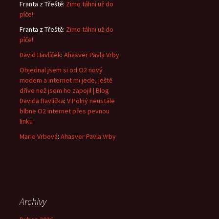
Franta z Třeště
:
Zimo táhni už do
píče!
Franta z Třeště
:
Zimo táhni už do
píče!
David Havlíček
:
Ahasver Pavla Vrby
Objednal jsem si od O2 nový
modem a internet mi jede, ještě
dříve než jsem ho zapojil | Blog
Davida Havlíčka
:
V Polný neustále
blbne O2 internet přes pevnou
linku
Marie Vrbová
:
Ahasver Pavla Vrby
Archivy