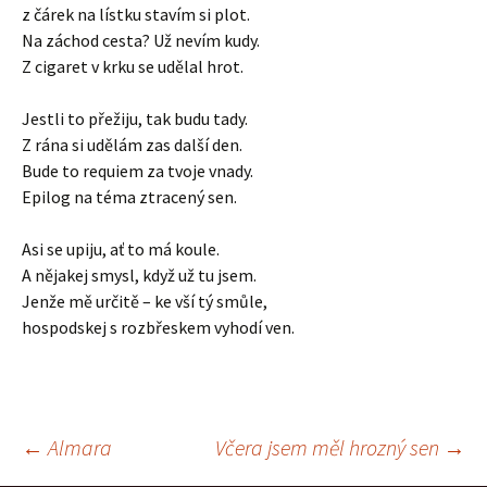
z čárek na lístku stavím si plot.
Na záchod cesta? Už nevím kudy.
Z cigaret v krku se udělal hrot.
Jestli to přežiju, tak budu tady.
Z rána si udělám zas další den.
Bude to requiem za tvoje vnady.
Epilog na téma ztracený sen.
Asi se upiju, ať to má koule.
A nějakej smysl, když už tu jsem.
Jenže mě určitě – ke vší tý smůle,
hospodskej s rozbřeskem vyhodí ven.
Navigace
←
Almara
Včera jsem měl hrozný sen
→