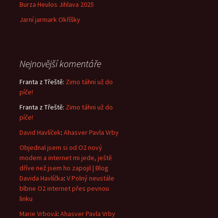
Burza Heulos Jihlava 2025
Jarní jarmark Okříšky
Nejnovější komentáře
Franta z Třeště
:
Zimo táhni už do
píče!
Franta z Třeště
:
Zimo táhni už do
píče!
David Havlíček
:
Ahasver Pavla Vrby
Objednal jsem si od O2 nový
modem a internet mi jede, ještě
dříve než jsem ho zapojil | Blog
Davida Havlíčka
:
V Polný neustále
blbne O2 internet přes pevnou
linku
Marie Vrbová
:
Ahasver Pavla Vrby