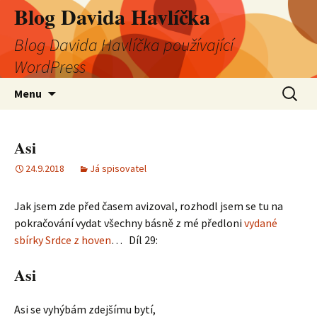
Blog Davida Havlíčka
Blog Davida Havlíčka používající
WordPress
Přejít
Vyhledá
Menu
k
obsahu
webu
Asi
24.9.2018
Já spisovatel
Jak jsem zde před časem avizoval, rozhodl jsem se tu na
pokračování vydat všechny básně z mé předloni
vydané
sbírky Srdce z hoven
… Díl 29:
Asi
Asi se vyhýbám zdejšímu bytí,