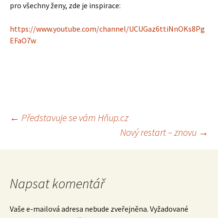
pro všechny ženy, zde je inspirace:
https://www.youtube.com/channel/UCUGaz6ttiNnOKs8Pg
EFaO7w
Navigace
←
Představuje se vám Hňup.cz
Nový restart – znovu
→
pro
příspěvek
Napsat komentář
Vaše e-mailová adresa nebude zveřejněna.
Vyžadované