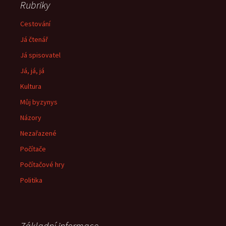
Rubriky
Cestování
Já čtenář
Já spisovatel
Já, já, já
Kultura
Můj byzynys
Názory
Nezařazené
Počítače
Počítačové hry
Politika
Základní informace