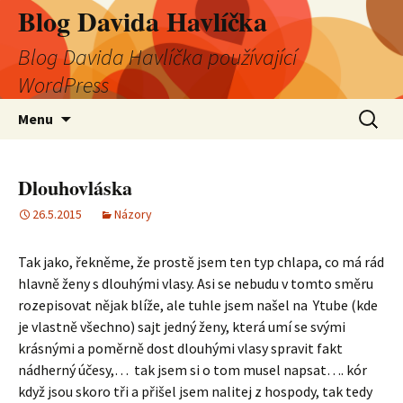
Blog Davida Havlíčka
Blog Davida Havlíčka používající
WordPress
Přejít
Vyhledá
Menu
k
obsahu
webu
Dlouhovláska
26.5.2015
Názory
Tak jako, řekněme, že prostě jsem ten typ chlapa, co má rád
hlavně ženy s dlouhými vlasy. Asi se nebudu v tomto směru
rozepisovat nějak blíže, ale tuhle jsem našel na Ytube (kde
je vlastně všechno) sajt jedný ženy, která umí se svými
krásnými a poměrně dost dlouhými vlasy spravit fakt
nádherný účesy,… tak jsem si o tom musel napsat…. kór
když jsou skoro tři a přišel jsem nalitej z hospody, tak tedy