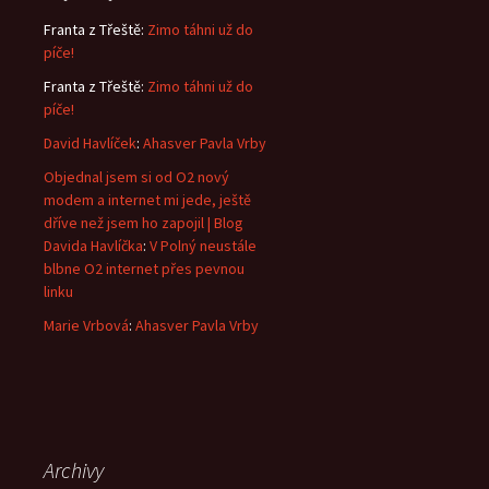
Franta z Třeště
:
Zimo táhni už do
píče!
Franta z Třeště
:
Zimo táhni už do
píče!
David Havlíček
:
Ahasver Pavla Vrby
Objednal jsem si od O2 nový
modem a internet mi jede, ještě
dříve než jsem ho zapojil | Blog
Davida Havlíčka
:
V Polný neustále
blbne O2 internet přes pevnou
linku
Marie Vrbová
:
Ahasver Pavla Vrby
Archivy