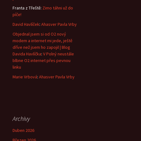
Franta z Třeště
:
Zimo táhni už do
píče!
David Havlíček
:
Ahasver Pavla Vrby
Objednal jsem si od O2 nový
modem a internet mi jede, ještě
dříve než jsem ho zapojil | Blog
Davida Havlíčka
:
V Polný neustále
blbne O2 internet přes pevnou
linku
Marie Vrbová
:
Ahasver Pavla Vrby
Archivy
Duben 2026
Březen 2026