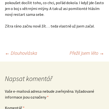
pokoušet docílit toho, co chci, pořád dokola. I když jde často
jen o boj s větrnými mlýny. A tak už asi pomilionté hlásím
nový restart sama sebe.
Zítra ráno začnu nově žít… teda vlastně už jsem začal.
Navigace
←
Dlouhovláska
Přežil jsem léto
→
pro
Napsat komentář
příspěvek
Vaše e-mailová adresa nebude zveřejněna.
Vyžadované
informace jsou označeny
*
Komentář
*