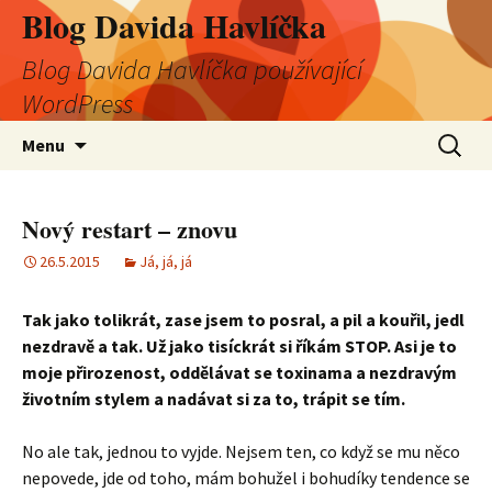
Blog Davida Havlíčka
Blog Davida Havlíčka používající
WordPress
Přejít
Vyhledá
Menu
k
obsahu
webu
Nový restart – znovu
26.5.2015
Já, já, já
Tak jako tolikrát, zase jsem to posral, a pil a kouřil, jedl
nezdravě a tak. Už jako tisíckrát si říkám STOP. Asi je to
moje přirozenost, oddělávat se toxinama a nezdravým
životním stylem a nadávat si za to, trápit se tím.
No ale tak, jednou to vyjde. Nejsem ten, co když se mu něco
nepovede, jde od toho, mám bohužel i bohudíky tendence se