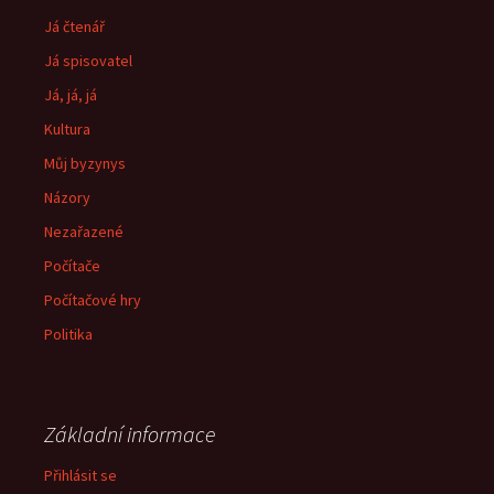
Já čtenář
Já spisovatel
Já, já, já
Kultura
Můj byzynys
Názory
Nezařazené
Počítače
Počítačové hry
Politika
Základní informace
Přihlásit se