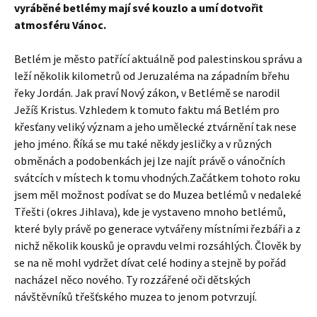
vyráběné betlémy mají své kouzlo a umí dotvořit
atmosféru Vánoc.
Betlém je město patřící aktuálně pod palestinskou správu a
leží několik kilometrů od Jeruzaléma na západním břehu
řeky Jordán. Jak praví Nový zákon, v Betlémě se narodil
Ježíš Kristus. Vzhledem k tomuto faktu má Betlém pro
křesťany veliký význam a jeho umělecké ztvárnění tak nese
jeho jméno. Říká se mu také někdy jesličky a v různých
obměnách a podobenkách jej lze najít právě o vánočních
svátcích v místech k tomu vhodných.Začátkem tohoto roku
jsem měl možnost podívat se do Muzea betlémů v nedaleké
Třešti (okres Jihlava), kde je vystaveno mnoho betlémů,
které byly právě po generace vytvářeny místními řezbáři a z
nichž několik kousků je opravdu velmi rozsáhlých. Člověk by
se na ně mohl vydržet dívat celé hodiny a stejně by pořád
nacházel něco nového. Ty rozzářené oči dětských
návštěvníků třešťského muzea to jenom potvrzují.