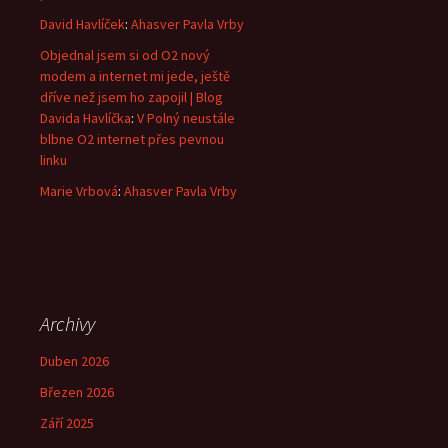
David Havlíček
:
Ahasver Pavla Vrby
Objednal jsem si od O2 nový
modem a internet mi jede, ještě
dříve než jsem ho zapojil | Blog
Davida Havlíčka
:
V Polný neustále
blbne O2 internet přes pevnou
linku
Marie Vrbová
:
Ahasver Pavla Vrby
Archivy
Duben 2026
Březen 2026
Září 2025