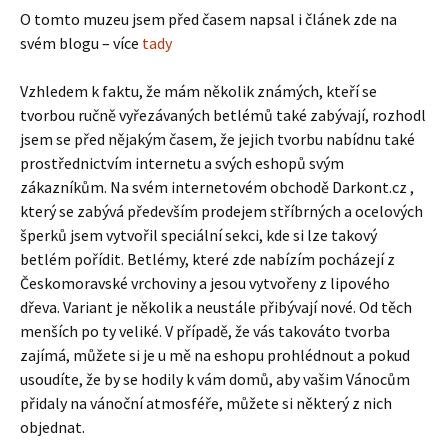
O tomto muzeu jsem před časem napsal i článek zde na
svém blogu – více
tady
Vzhledem k faktu, že mám několik známých, kteří se
tvorbou ručně vyřezávaných betlémů také zabývají, rozhodl
jsem se před nějakým časem, že jejich tvorbu nabídnu také
prostřednictvím internetu a svých eshopů svým
zákazníkům. Na svém internetovém obchodě Darkont.cz ,
který se zabývá především prodejem stříbrných a ocelových
šperků jsem vytvořil speciální sekci, kde si lze takový
betlém pořídit. Betlémy, které zde nabízím pocházejí z
Českomoravské vrchoviny a jesou vytvořeny z lipového
dřeva. Variant je několik a neustále přibývají nové. Od těch
menších po ty veliké. V případě, že vás takováto tvorba
zajímá, můžete si je u mě na eshopu prohlédnout a pokud
usoudíte, že by se hodily k vám domů, aby vašim Vánocům
přidaly na vánoční atmosféře, můžete si některý z nich
objednat.