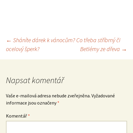
Navigace
←
Sháníte dárek k vánocům? Co třeba stříbrný či
ocelový šperk?
Betlémy ze dřeva
→
pro
příspěvek
Napsat komentář
Vaše e-mailová adresa nebude zveřejněna.
Vyžadované
informace jsou označeny
*
Komentář
*