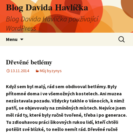
Blog Davida Havlíčka
Blog Davida Havlíčka používající
WordPress
Přejít
Vyhledá
Menu
k
obsahu
webu
Dřevěné betlémy
13.11.2014
Můj byzynys
Když sem byl malý, rád sem obdivoval betlémy. Byly
přítomné doma i ve všemožných kostelech. Ani muzea
nezůstavala pozadu. Vždycky takhle o Vánocích, k nimž
patří, se objevovaly na zmíněných místech. Nejvíce jsem
měl rád ty, které byly ručně tvořené, třeba i po generace.
Tu zdlouhavou práci šikovných rukou lidí, kteří chtěli
potěšit své blízké, to nešlo nemít rád. Dřevěné ručně