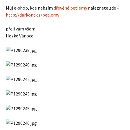
Můj e-shop, kde nabzím
dřevěné betlémy
naleznete zde –
http://darkont.cz/betlemy
přeji vám všem
Hezké Vánoce