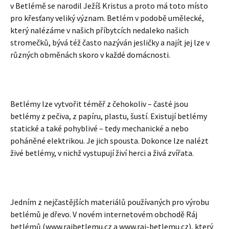
v Betlémě se narodil Ježíš Kristus a proto má toto místo
pro křesťany veliký význam. Betlém v podobě umělecké,
který nalézáme v našich příbytcích nedaleko našich
stromečků, bývá též často nazýván jesličky a najít jej lze v
různých obměnách skoro v každé domácnosti.
Betlémy lze vytvořit téměř z čehokoliv – časté jsou
betlémy z pečiva, z papíru, plastu, šustí. Existují betlémy
statické a také pohyblivé – tedy mechanické a nebo
poháněné elektrikou. Je jich spousta. Dokonce lze nalézt
živé betlémy, v nichž vystupují živí herci a živá zvířata.
Jedním z nejčastějších materiálů používaných pro výrobu
betlémů je dřevo. V novém internetovém obchodě Ráj
betlémů (www.rajbetlemu.cz a www.raj-betlemu.cz), který