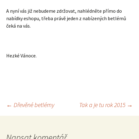
A nyní vás již nebudeme zdržovat, nahlédněte přímo do
nabídky eshopu, třeba právě jeden z nabízených betlémů
čeká na vás.
Hezké Vánoce.
Navigace
←
Dřevěné betlémy
Tak a je tu rok 2015
→
pro
Napsat komentář