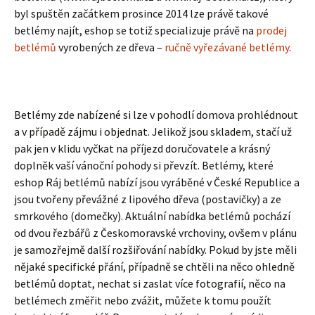
byl spuštěn začátkem prosince 2014 lze právě takové
betlémy najít, eshop se totiž specializuje právě na
prodej
betlémů
vyrobených ze dřeva –
ručně vyřezávané betlémy
.
Betlémy zde nabízené si lze v pohodlí domova prohlédnout
a v případě zájmu i objednat. Jelikož jsou skladem, stačí už
pak jen v klidu vyčkat na příjezd doručovatele a krásný
doplněk vaší vánoční pohody si převzít. Betlémy, které
eshop Ráj betlémů nabízí jsou vyráběné v České Republice a
jsou tvořeny převážné z lipového dřeva (postavičky) a ze
smrkového (domečky). Aktuální nabídka betlémů pochází
od dvou řezbářů z Českomoravské vrchoviny, ovšem v plánu
je samozřejmě další rozšiřování nabídky. Pokud by jste měli
nějaké specifické přání, případně se chtěli na něco ohledně
betlémů doptat, nechat si zaslat více fotografií, něco na
betlémech změřit nebo zvážit, můžete k tomu použít