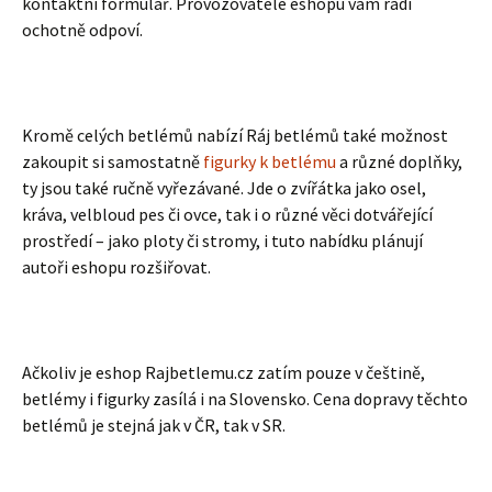
kontaktní formulář. Provozovatelé eshopu vám rádi
ochotně odpoví.
Kromě celých betlémů nabízí Ráj betlémů také možnost
zakoupit si samostatně
figurky k betlému
a různé doplňky,
ty jsou také ručně vyřezávané. Jde o zvířátka jako osel,
kráva, velbloud pes či ovce, tak i o různé věci dotvářející
prostředí – jako ploty či stromy, i tuto nabídku plánují
autoři eshopu rozšiřovat.
Ačkoliv je eshop Rajbetlemu.cz zatím pouze v češtině,
betlémy i figurky zasílá i na Slovensko. Cena dopravy těchto
betlémů je stejná jak v ČR, tak v SR.