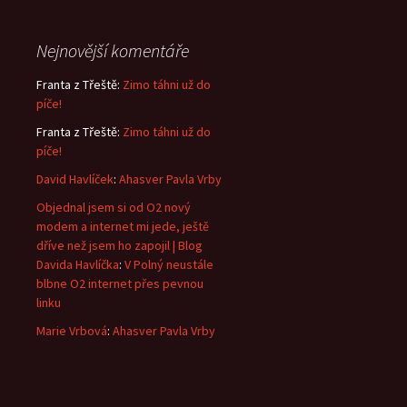
Nejnovější komentáře
Franta z Třeště
:
Zimo táhni už do
píče!
Franta z Třeště
:
Zimo táhni už do
píče!
David Havlíček
:
Ahasver Pavla Vrby
Objednal jsem si od O2 nový
modem a internet mi jede, ještě
dříve než jsem ho zapojil | Blog
Davida Havlíčka
:
V Polný neustále
blbne O2 internet přes pevnou
linku
Marie Vrbová
:
Ahasver Pavla Vrby