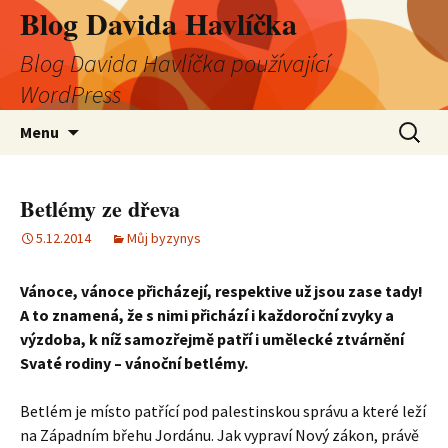
Blog Davida Havlíčka
Blog Davida Havlíčka používající
WordPress
Přejít
Vyhledá
Menu
k
obsahu
webu
Betlémy ze dřeva
5.12.2014
Můj byzynys
Vánoce, vánoce přicházejí, respektive už jsou zase tady!
A to znamená, že s nimi přichází i každoroční zvyky a
výzdoba, k níž samozřejmě patří i umělecké ztvárnění
Svaté rodiny – vánoční betlémy.
Betlém je místo patřící pod palestinskou správu a které leží
na Západním břehu Jordánu. Jak vypraví Nový zákon, právě