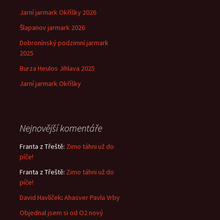
Jarní jarmark Okříšky 2026
Šlapanov jarmark 2026
Dobronínský podzimní jarmark
2025
Burza Heulos Jihlava 2025
Jarní jarmark Okříšky
Nejnovější komentáře
Franta z Třeště
:
Zimo táhni už do
píče!
Franta z Třeště
:
Zimo táhni už do
píče!
David Havlíček
:
Ahasver Pavla Vrby
Objednal jsem si od O2 nový