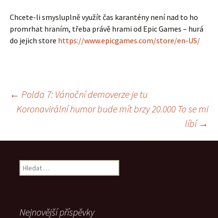
Chcete-li smysluplně využít čas karantény není nad to ho
promrhat hraním, třeba právě hrami od Epic Games – hurá
do jejich store
https://www.epicgames.com/store/en-US/
Navigace
←
Polda 7: Vánoční demoverze je tu
Koronavirální humor bude mít brzy 20.000 To se mi
pro
líbí
→
příspěvek
Vyhledávání
Nejnovější příspěvky