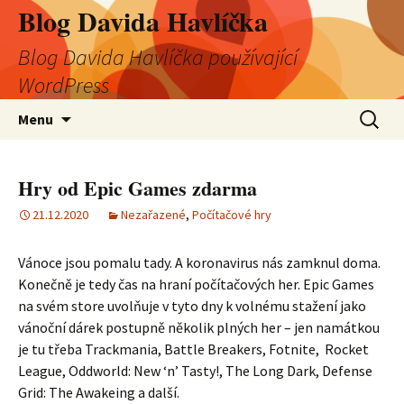
Blog Davida Havlíčka
Blog Davida Havlíčka používající
WordPress
Přejít
Vyhledá
Menu
k
obsahu
webu
Hry od Epic Games zdarma
21.12.2020
Nezařazené
,
Počítačové hry
Vánoce jsou pomalu tady. A koronavirus nás zamknul doma.
Konečně je tedy čas na hraní počítačových her. Epic Games
na svém store uvolňuje v tyto dny k volnému stažení jako
vánoční dárek postupně několik plných her – jen namátkou
je tu třeba Trackmania, Battle Breakers, Fotnite, Rocket
League, Oddworld: New ‘n’ Tasty!, The Long Dark, Defense
Grid: The Awakeing a další.