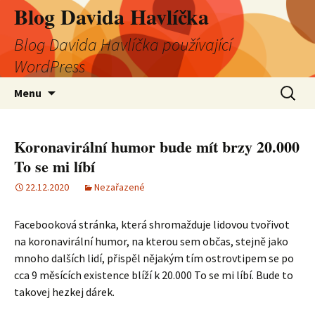
Blog Davida Havlíčka
Blog Davida Havlíčka používající
WordPress
Přejít
Vyhledá
Menu
k
obsahu
webu
Koronavirální humor bude mít brzy 20.000
To se mi líbí
22.12.2020
Nezařazené
Facebooková stránka, která shromažduje lidovou tvořivot
na koronavirální humor, na kterou sem občas, stejně jako
mnoho dalších lidí, přispěl nějakým tím ostrovtipem se po
cca 9 měsících existence blíží k 20.000 To se mi líbí. Bude to
takovej hezkej dárek.