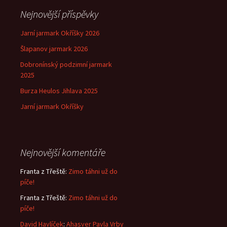
Nejnovější příspěvky
Jarní jarmark Okříšky 2026
Šlapanov jarmark 2026
Dobronínský podzimní jarmark
2025
Burza Heulos Jihlava 2025
Jarní jarmark Okříšky
Nejnovější komentáře
Franta z Třeště
:
Zimo táhni už do
píče!
Franta z Třeště
:
Zimo táhni už do
píče!
David Havlíček
:
Ahasver Pavla Vrby