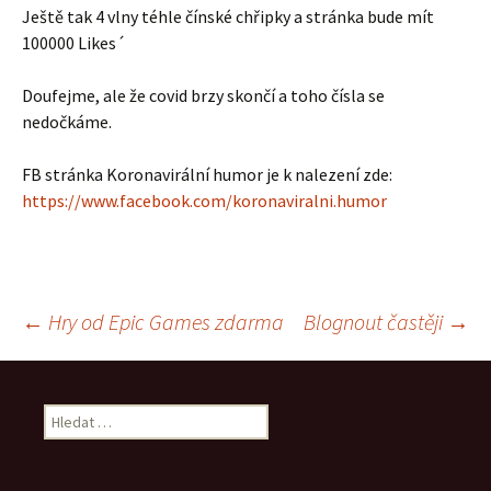
Ještě tak 4 vlny téhle čínské chřipky a stránka bude mít
100000 Likes´
Doufejme, ale že covid brzy skončí a toho čísla se
nedočkáme.
FB stránka Koronavirální humor je k nalezení zde:
https://www.facebook.com/koronaviralni.humor
Navigace
←
Hry od Epic Games zdarma
Blognout častěji
→
pro
Vyhledávání
příspěvek