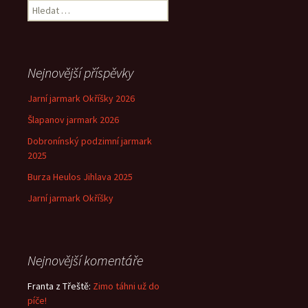
pro
Vyhledávání
příspěvek
Nejnovější příspěvky
Jarní jarmark Okříšky 2026
Šlapanov jarmark 2026
Dobronínský podzimní jarmark
2025
Burza Heulos Jihlava 2025
Jarní jarmark Okříšky
Nejnovější komentáře
Franta z Třeště
:
Zimo táhni už do
píče!