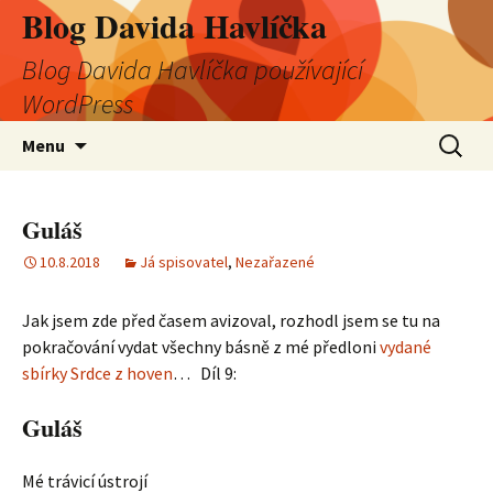
Blog Davida Havlíčka
Blog Davida Havlíčka používající
WordPress
Přejít
Vyhledá
Menu
k
obsahu
webu
Guláš
10.8.2018
Já spisovatel
,
Nezařazené
Jak jsem zde před časem avizoval, rozhodl jsem se tu na
pokračování vydat všechny básně z mé předloni
vydané
sbírky Srdce z hoven
… Díl 9:
Guláš
Mé trávicí ústrojí