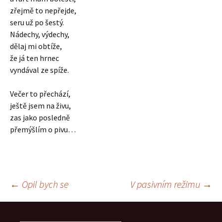
zřejmě to nepřejde,
seru už po šestý.
Nádechy, výdechy,
dělaj mi obtíže,
že já ten hrnec
vyndával ze spíže.
Večer to přechází,
ještě jsem na živu,
zas jako posledně
přemýšlím o pivu…
Navigace
←
Opil bych se
V pasivním režimu
→