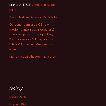
Franta z Třeště
:
Zimo táhni už do
píče!
David Havlíček
:
Ahasver Pavla Vrby
Objednal jsem si od O2 nový
modem a internet mi jede, ještě
dříve než jsem ho zapojil | Blog
Davida Havlíčka
:
V Polný neustále
blbne O2 internet přes pevnou
linku
Marie Vrbová
:
Ahasver Pavla Vrby
Archivy
Duben 2026
Březen 2026