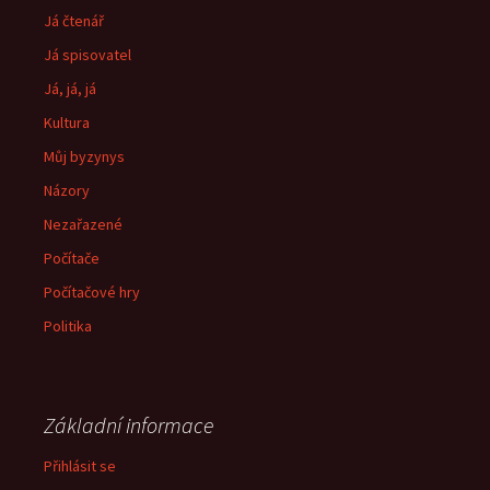
Já čtenář
Já spisovatel
Já, já, já
Kultura
Můj byzynys
Názory
Nezařazené
Počítače
Počítačové hry
Politika
Základní informace
Přihlásit se