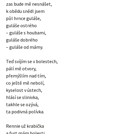
zas bude mě nesnášet,
k obědu snědl jsem
půl hrnce guláše,
guláše ostrého
– guláše s houbami,
guláše dobrého
– guláše od mámy.
Teď svíjím se v bolestech,
pálí mě otvory,
přemýšlím nad tím,
co ještě mě nebolí,
kyselost v ústech,
hlásí se slinivka,
takhle se ozývá,
ta podivná polívka.
Rennie už krabička
a furt mám bolesti,