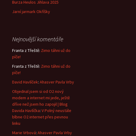
Burza Heulos Jihlava 2025
Jarní jarmark Okříšky
Nejnovější komentáře
Franta z Třeště
:
Zimo táhni už do
píče!
Franta z Třeště
:
Zimo táhni už do
píče!
David Havlíček
:
Ahasver Pavla Vrby
Objednal jsem si od O2 nový
modem a internet mi jede, ještě
dříve než jsem ho zapojil | Blog
Davida Havlíčka
:
V Polný neustále
blbne O2 internet přes pevnou
linku
Marie Vrbová
:
Ahasver Pavla Vrby