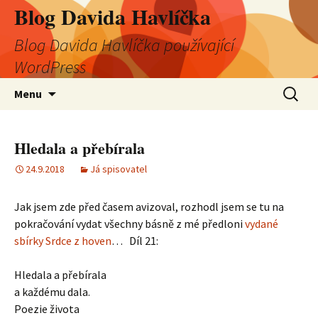
Blog Davida Havlíčka
Blog Davida Havlíčka používající
WordPress
Přejít
Vyhledá
Menu
k
obsahu
webu
Hledala a přebírala
24.9.2018
Já spisovatel
Jak jsem zde před časem avizoval, rozhodl jsem se tu na
pokračování vydat všechny básně z mé předloni
vydané
sbírky Srdce z hoven
… Díl 21:
Hledala a přebírala
a každému dala.
Poezie života