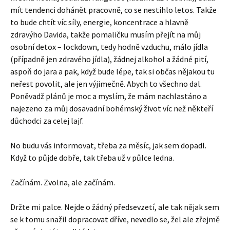
mít tendenci dohánět pracovně, co se nestihlo letos. Takže
to bude chtít víc síly, energie, koncentrace a hlavně
zdravýho Davida, takže pomaličku musím přejít na můj
osobní detox – lockdown, tedy hodně vzduchu, málo jídla
(případně jen zdravého jídla), žádnej alkohol a žádné pití,
aspoň do jara a pak, když bude lépe, tak si občas nějakou tu
neřest povolit, ale jen výjimečně. Abych to všechno dal.
Poněvadž plánů je moc a myslím, že mám nachlastáno a
najezeno za můj dosavadní bohémský život víc než někteří
důchodci za celej lajf.
No budu vás informovat, třeba za měsíc, jak sem dopadl.
Když to půjde dobře, tak třeba už v půlce ledna.
Začínám. Zvolna, ale začínám.
Držte mi palce. Nejde o žádný předsevzetí, ale tak nějak sem
se k tomu snažil dopracovat dříve, nevedlo se, žel ale zřejmě