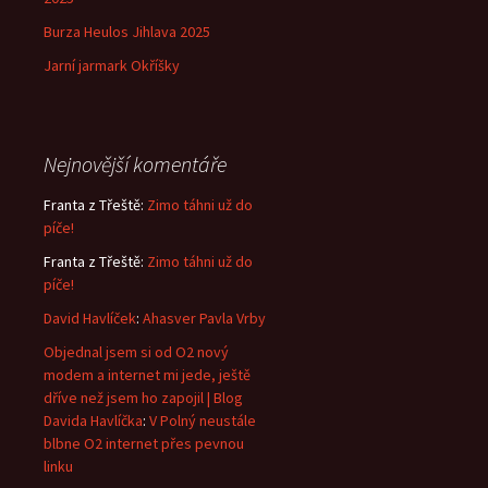
Burza Heulos Jihlava 2025
Jarní jarmark Okříšky
Nejnovější komentáře
Franta z Třeště
:
Zimo táhni už do
píče!
Franta z Třeště
:
Zimo táhni už do
píče!
David Havlíček
:
Ahasver Pavla Vrby
Objednal jsem si od O2 nový
modem a internet mi jede, ještě
dříve než jsem ho zapojil | Blog
Davida Havlíčka
:
V Polný neustále
blbne O2 internet přes pevnou
linku