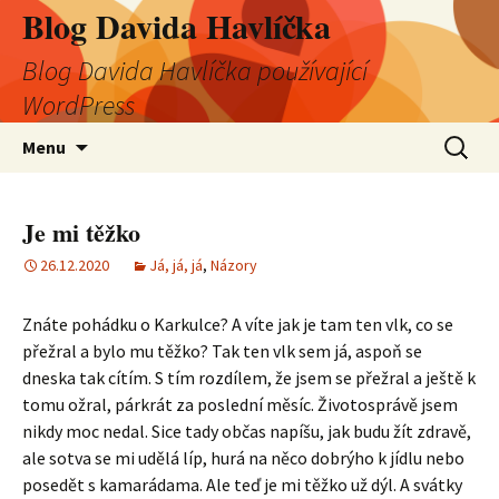
Blog Davida Havlíčka
Blog Davida Havlíčka používající
WordPress
Přejít
Vyhledá
Menu
k
obsahu
webu
Je mi těžko
26.12.2020
Já, já, já
,
Názory
Znáte pohádku o Karkulce? A víte jak je tam ten vlk, co se
přežral a bylo mu těžko? Tak ten vlk sem já, aspoň se
dneska tak cítím. S tím rozdílem, že jsem se přežral a ještě k
tomu ožral, párkrát za poslední měsíc. Životosprávě jsem
nikdy moc nedal. Sice tady občas napíšu, jak budu žít zdravě,
ale sotva se mi udělá líp, hurá na něco dobrýho k jídlu nebo
posedět s kamarádama. Ale teď je mi těžko už dýl. A svátky