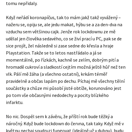
tomu nepřidaly.
Když neřádí koronapíčus, tak to mám jakž takž vyvážený –
nažeru se, opiju se, ale jedu makat, hýbu se a za den-dva na
vzduchu sem většinou cajk. Jenže rok lockdownu ze mě
udělal jen člověka sedavého, co se živí prací u PC, pak se de
sice projít, žel následně si zase sedne do křesla a hraje
Playstation. Takže se to letos nastřádalo a já se
momentálně, po řízkách, kachně se zelím, dobrým pití a
hromadě cukroví a sladkostí cejtím možná ještě hůř než ten
vlk. Pálí mě žáha (a všechno ostatní), krkám téměř
pravidelně a občas lapám po dechu. Píchaj mě všechny tělní
součástky a chůze mi působí jisté obtíže, korunováno jest
po tom vše občasnými nedodechy a pocity blízkého
infarktu.
No nic. Dospěl sem k závěru, že příští rok bude těžký a
náročný. Když bude lockdown do června, tak taky. Když mě v
květnu nechaj soudruzi fungovat (ideálně už v dubnu), budu