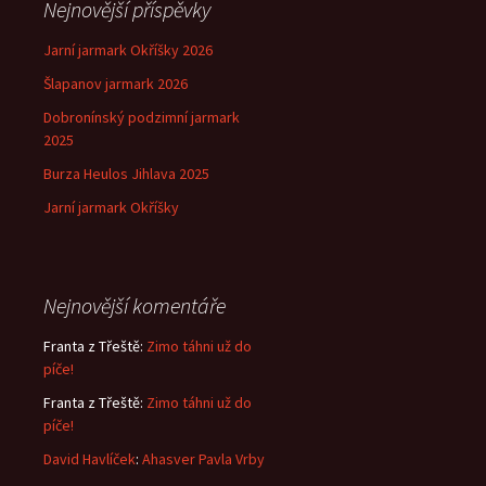
Nejnovější příspěvky
Jarní jarmark Okříšky 2026
Šlapanov jarmark 2026
Dobronínský podzimní jarmark
2025
Burza Heulos Jihlava 2025
Jarní jarmark Okříšky
Nejnovější komentáře
Franta z Třeště
:
Zimo táhni už do
píče!
Franta z Třeště
:
Zimo táhni už do
píče!
David Havlíček
:
Ahasver Pavla Vrby