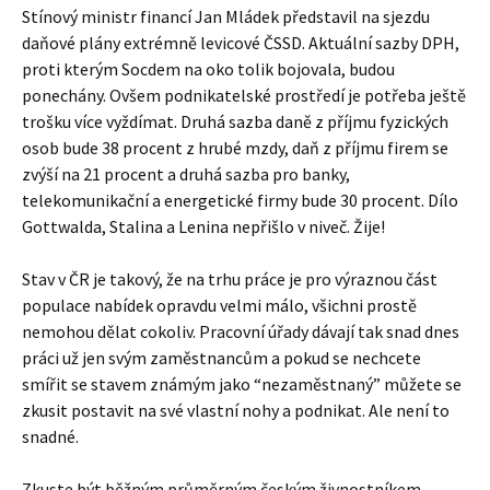
Stínový ministr financí Jan Mládek představil na sjezdu
daňové plány extrémně levicové ČSSD. Aktuální sazby DPH,
proti kterým Socdem na oko tolik bojovala, budou
ponechány. Ovšem podnikatelské prostředí je potřeba ještě
trošku více vyždímat. Druhá sazba daně z příjmu fyzických
osob bude 38 procent z hrubé mzdy, daň z příjmu firem se
zvýší na 21 procent a druhá sazba pro banky,
telekomunikační a energetické firmy bude 30 procent. Dílo
Gottwalda, Stalina a Lenina nepřišlo v niveč. Žije!
Stav v ČR je takový, že na trhu práce je pro výraznou část
populace nabídek opravdu velmi málo, všichni prostě
nemohou dělat cokoliv. Pracovní úřady dávají tak snad dnes
práci už jen svým zaměstnancům a pokud se nechcete
smířit se stavem známým jako “nezaměstnaný” můžete se
zkusit postavit na své vlastní nohy a podnikat. Ale není to
snadné.
Zkuste být běžným průměrným českým živnostníkem,