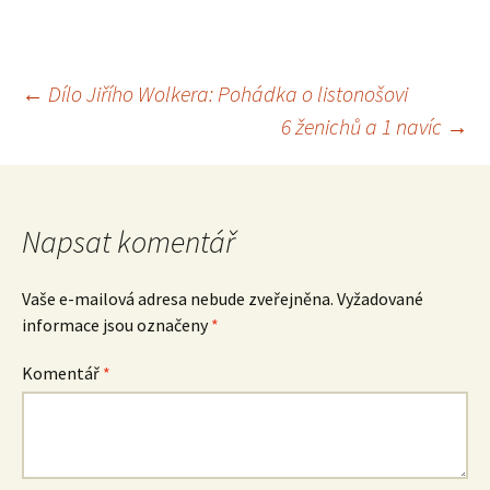
Navigace
←
Dílo Jiřího Wolkera: Pohádka o listonošovi
6 ženichů a 1 navíc
→
pro
příspěvek
Napsat komentář
Vaše e-mailová adresa nebude zveřejněna.
Vyžadované
informace jsou označeny
*
Komentář
*