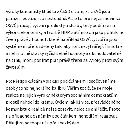
Výroky komunisty Mládka z ČSSD o tom, že OSVČ jsou
paraziti považuji za nestoudné. Ač je to pro něj asi novinka –
OSVČ pracují, vytváří produkty a služby, tedy podílí se na
výkonu ekonomiky a tvorbě HDP. Zatímco on jako politik, je
živen právě z hodnot, které například OSVČ vytvoří a jsou
systémem přerozděleny tak, aby i on, nevytvářející hmotné
a nehmotné statky vyčíslitelné hodnoty a obchodovatelné
na trhu, mohl pobírat plat právě třeba za výroky proti svým
živitelům.
PS: Předpokládám v diskusi pod článkem i osočování mé
osoby toho nejhoršího kalibru. Věřím totiž, že se moje
reakce na jejich výroky některým sociálním demokratům
prostě nehodí do krámu. Ovšem jak již víte, přesvědčeného
komunistu o realitě nelze zpravit, nejde to ani léčit. Proto
na případné poznámky pod článkem nehodlám reagovat.
Děkuji za pochopení a přeji hezký den.