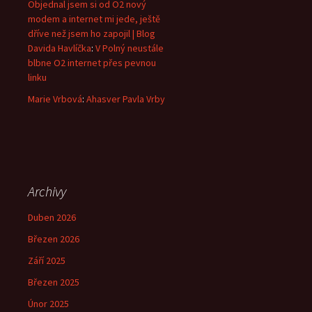
Objednal jsem si od O2 nový
modem a internet mi jede, ještě
dříve než jsem ho zapojil | Blog
Davida Havlíčka
:
V Polný neustále
blbne O2 internet přes pevnou
linku
Marie Vrbová
:
Ahasver Pavla Vrby
Archivy
Duben 2026
Březen 2026
Září 2025
Březen 2025
Únor 2025