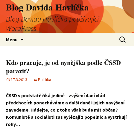
Blog Davida Havlíčka
Blog Davida Havlíčka používající
WordPress
Přejít
Vyhledá
Menu
k
obsahu
webu
Kdo pracuje, je od nynějška podle ČSSD
parazit?
17.3.2013
Politika
ČSSD v podstatě říká jediné – zvýšení daní vlád
předchozích ponecháváme a další daně i jejich navýšení
zavedeme. Hádejte, co z toho však bude mít občan?
Komunisté a socialisti zas vylézají z popelnic a vystrkují
rohy…