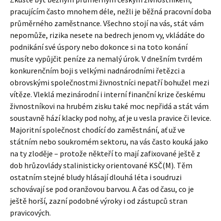
pracujícím často mnohem déle, nežli je běžná pracovní doba
průměrného zaměstnance. Všechno stojí na vás, stát vám
nepomůže, rizika nesete na bedrech jenom vy, vkládáte do
podnikání své úspory nebo dokonce si na toto konání
musíte vypůjčit peníze za nemalý úrok. V dnešním tvrdém
konkurenčním boji s velkými nadnárodními řetězci a
obrovskými společnostmi živnostníci nepatří bohužel mezi
vítěze. Vleklá mezinárodní i interní finanční krize českému
živnostníkovi na hrubém zisku také moc nepřidá a stát vám
soustavně hází klacky pod nohy, ať je u vesla pravice či levice.
Majoritní společnost chodící do zaměstnání, ať už ve
státním nebo soukromém sektoru, na vás často kouká jako
na ty zloděje – protože někteří to mají zafixované ještě z
dob hrůzovlády stalinisticky orientované KSČ(M). Těm
ostatním stejné bludy hlásají dlouhá léta i soudruzi
schovávají se pod oranžovou barvou. A čas od času, co je
ještě horší, zazní podobné výroky i od zástupců stran
pravicových.