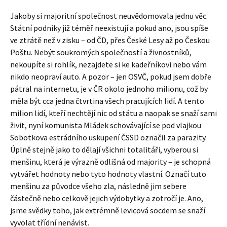
Jakoby si majoritní společnost neuvědomovala jednu věc.
Státní podniky již téměř neexistují a pokud ano, jsou spíše
ve ztrátě než v zisku – od ČD, přes České Lesy až po Českou
Poštu. Nebýt soukromých společností a živnostníků,
nekoupíte si rohlík, nezajdete si ke kadeřníkovi nebo vám
nikdo neopraví auto. A pozor – jen OSVČ, pokud jsem dobře
pátral na internetu, je v ČR okolo jednoho milionu, což by
měla být cca jedna čtvrtina všech pracujících lidí. A tento
milion lidí, kteří nechtějí nic od státu a naopak se snaží sami
živit, nyní komunista Mládek schovávající se pod vlajkou
Sobotkova estrádního uskupení ČSSD označil za parazity.
Úplně stejně jako to dělají všichni totalitáři, vyberou si
menšinu, která je výrazně odlišná od majority – je schopná
vytvářet hodnoty nebo tyto hodnoty vlastní. Označí tuto
menšinu za původce všeho zla, následně jim sebere
částečně nebo celkově jejich výdobytky a zotročí je. Ano,
jsme svědky toho, jak extrémně levicová socdem se snaží
vyvolat třídní nenávist.