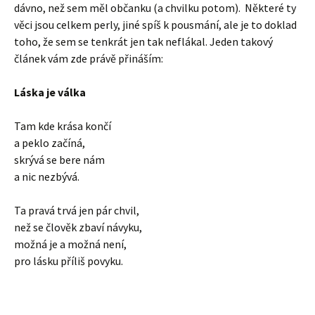
dávno, než sem měl občanku (a chvilku potom). Některé ty
věci jsou celkem perly, jiné spíš k pousmání, ale je to doklad
toho, že sem se tenkrát jen tak neflákal. Jeden takový
článek vám zde právě přináším:
Láska je válka
Tam kde krása končí
a peklo začíná,
skrývá se bere nám
a nic nezbývá.
Ta pravá trvá jen pár chvil,
než se člověk zbaví návyku,
možná je a možná není,
pro lásku příliš povyku.