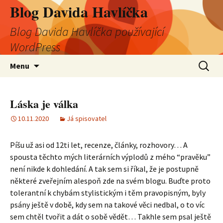
Blog Davida Havlíčka
Blog Davida Havlíčka používající
WordPress
Přejít
Vyhledá
Menu
k
obsahu
webu
Láska je válka
10.11.2020
Já spisovatel
Píšu už asi od 12ti let, recenze, články, rozhovory… A
spousta těchto mých literárních výplodů z mého “pravěku”
není nikde k dohledání. A tak sem si říkal, že je postupně
některé zveřejním alespoň zde na svém blogu. Buďte proto
tolerantní k chybám stylistickým i těm pravopisným, byly
psány ještě v době, kdy sem na takové věci nedbal, o to víc
sem chtěl tvořit a dát o sobě vědět… Takhle sem psal ještě