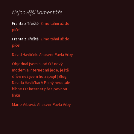
Nejnovější komentáře
Franta z Třeště
:
Zimo táhni už do
píče!
Franta z Třeště
:
Zimo táhni už do
píče!
David Havlíček
:
Ahasver Pavla Vrby
Objednal jsem si od O2 nový
modem a internet mi jede, ještě
dříve než jsem ho zapojil | Blog
Davida Havlíčka
:
V Polný neustále
blbne O2 internet přes pevnou
linku
Marie Vrbová
:
Ahasver Pavla Vrby