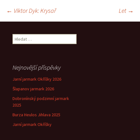
Navigace
←
Viktor Dyk: Krysař
Let
→
pro
Vyhledávání
příspěvek
Nejnovější příspěvky
Jarní jarmark Okříšky 2026
Šlapanov jarmark 2026
Dobronínský podzimní jarmark
2025
Burza Heulos Jihlava 2025
Jarní jarmark Okříšky