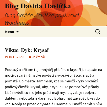
Blog Davida Havlíčka
Blog Davida Havlíčka používající
WordPress
Přejít
Vyhledá
Menu
k
obsahu
webu
Viktor Dyk: Krysař
10.11.2020
Já čtenář
Poutavý a přitom tajemný děj příběhu o krysaři je napsán na
motivy staré německé pověsti a vypráví o lásce, zradě a
pomstě. Do města Hammeln, kde se množí krysy přichází
podivný člověk, krysař, aby je vyhubil za pomocí své píšťaly.
Lidé nevědí, co si o jeho práci mají myslet, zda je spojen s
ďáblem, nebo zda je darem od Boha umět zavádět krysy do
vod. Raději se proto obyvatelé Hammelnu snaží nemít s ním