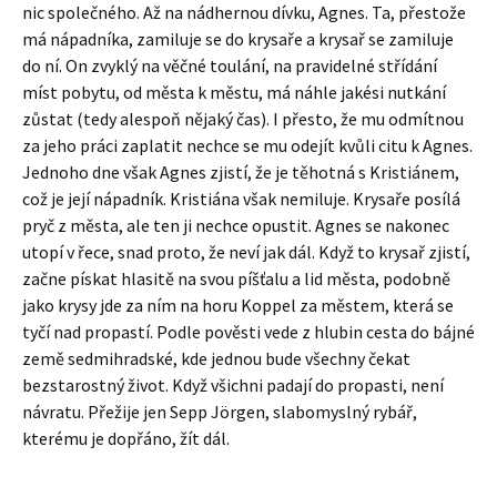
nic společného. Až na nádhernou dívku, Agnes. Ta, přestože
má nápadníka, zamiluje se do krysaře a krysař se zamiluje
do ní. On zvyklý na věčné toulání, na pravidelné střídání
míst pobytu, od města k městu, má náhle jakési nutkání
zůstat (tedy alespoň nějaký čas). I přesto, že mu odmítnou
za jeho práci zaplatit nechce se mu odejít kvůli citu k Agnes.
Jednoho dne však Agnes zjistí, že je těhotná s Kristiánem,
což je její nápadník. Kristiána však nemiluje. Krysaře posílá
pryč z města, ale ten ji nechce opustit. Agnes se nakonec
utopí v řece, snad proto, že neví jak dál. Když to krysař zjistí,
začne pískat hlasitě na svou píšťalu a lid města, podobně
jako krysy jde za ním na horu Koppel za městem, která se
tyčí nad propastí. Podle pověsti vede z hlubin cesta do bájné
země sedmihradské, kde jednou bude všechny čekat
bezstarostný život. Když všichni padají do propasti, není
návratu. Přežije jen Sepp Jörgen, slabomyslný rybář,
kterému je dopřáno, žít dál.