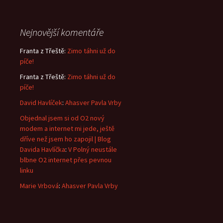
Nejnovější komentáře
Franta z Třeště
:
Zimo táhni už do
píče!
Franta z Třeště
:
Zimo táhni už do
píče!
David Havlíček
:
Ahasver Pavla Vrby
Objednal jsem si od O2 nový
modem a internet mi jede, ještě
dříve než jsem ho zapojil | Blog
Davida Havlíčka
:
V Polný neustále
blbne O2 internet přes pevnou
linku
Marie Vrbová
:
Ahasver Pavla Vrby