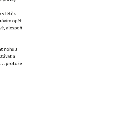
 v létě s
trávím opět
své, alespoň
at nohu z
stávat a
k) … protože