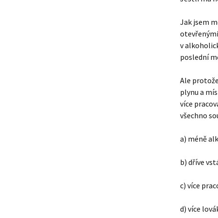
Jak jsem mě
otevřenými
v alkoholic
poslední mě
Ale protože
plynu a mís
více pracova
všechno sou
a) méně alk
b) dříve vs
c) více prac
d) více lová