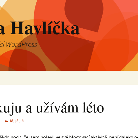
a Havlíčka
ící WordPress
kuju a užívám léto
Já, já, já
ěkdo pocit, že jsem polevil ve své blogovací aktivitě, není daleko o