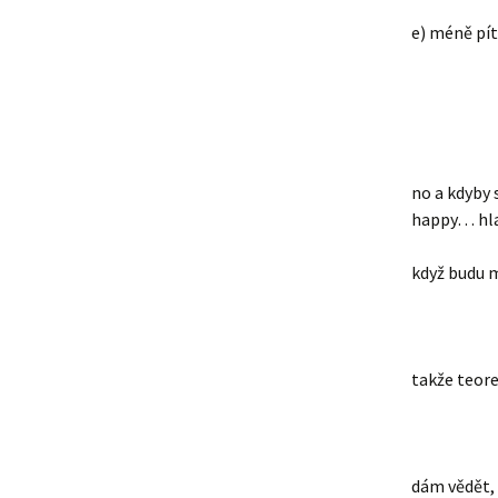
e) méně pít 
no a kdyby 
happy… hla
když budu m
takže teore
dám vědět, 