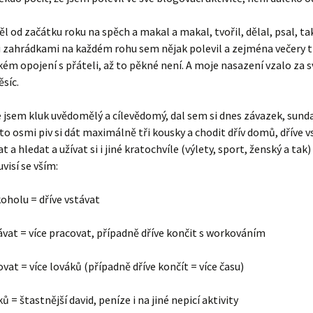
l od začátku roku na spěch a makal a makal, tvořil, dělal, psal, tak
 zahrádkami na každém rohu sem nějak polevil a zejména večery 
kém opojení s přáteli, až to pěkné není. A moje nasazení vzalo za 
síc.
 jsem kluk uvědomělý a cílevědomý, dal sem si dnes závazek, sund
to osmi piv si dát maximálně tři kousky a chodit dřív domů, dříve v
t a hledat a užívat si i jiné kratochvíle (výlety, sport, ženský a ta
visí se vším:
oholu = dříve vstávat
távat = více pracovat, případně dříve končit s workováním
ovat = více lováků (případně dříve končít = více času)
ků = štastnější david, peníze i na jiné nepicí aktivity