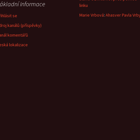
ákladní informace
linku
Marie Vrbová
:
Ahasver Pavla Vrb
ihlásit se
droj kanálů (příspěvky)
anál komentářů
eská lokalizace