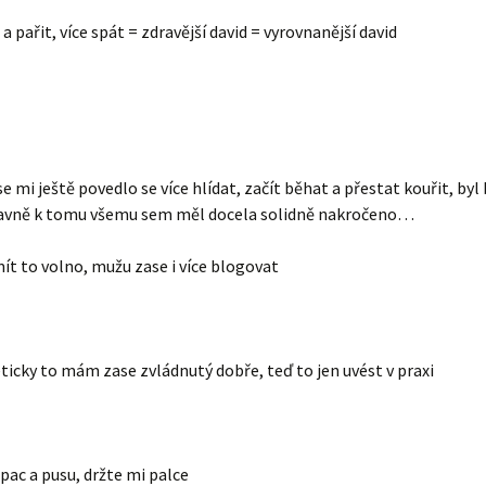
a pařit, více spát = zdravější david = vyrovnanější david
se mi ještě povedlo se více hlídat, začít běhat a přestat kouřit, byl
vně k tomu všemu sem měl docela solidně nakročeno…
ít to volno, mužu zase i více blogovat
ticky to mám zase zvládnutý dobře, teď to jen uvést v praxi
pac a pusu, držte mi palce