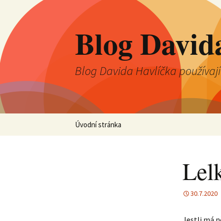
Blog David
Blog Davida Havlíčka používaj
Přejít
Úvodní stránka
k
obsahu
webu
Lel
30.7.2020
Jestli má n