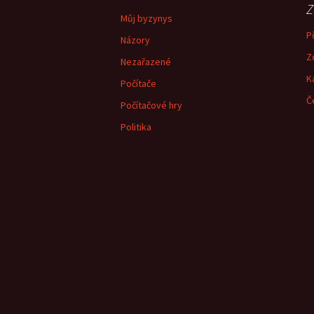
Z
Můj byzynys
Př
Názory
Z
Nezařazené
K
Počítače
Č
Počítačové hry
Politika