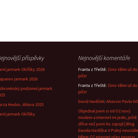
ejnovější příspěvky
Nejnovější komentáře
arní jarmark Okříšky 2026
Franta z Třeště
:
Zimo táhni už do
píče!
lapanov jarmark 2026
Franta z Třeště
:
Zimo táhni už do
obronínský podzimní jarmark
píče!
025
David Havlíček
:
Ahasver Pavla Vr
urza Heulos Jihlava 2025
Objednal jsem si od O2 nový
arní jarmark Okříšky
modem a internet mi jede, ještě
dříve než jsem ho zapojil | Blog
Davida Havlíčka
:
V Polný neustál
blbne O2 internet přes pevnou