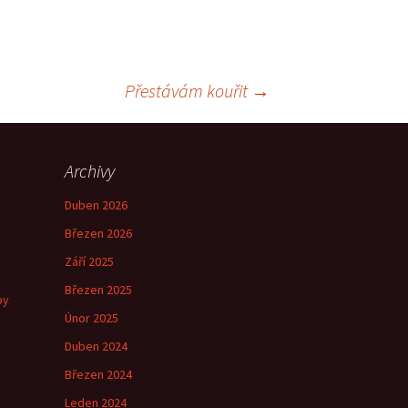
Přestávám kouřit
→
Archivy
Duben 2026
Březen 2026
Září 2025
Březen 2025
by
Únor 2025
Duben 2024
Březen 2024
e
Leden 2024