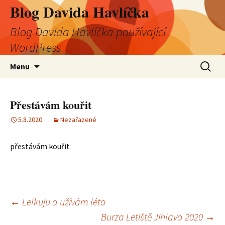
Blog Davida Havlíčka
Blog Davida Havlíčka používající
WordPress
Přejít
Vyhledá
Menu
k
obsahu
webu
Přestávám kouřit
5.8.2020
Nezařazené
přestávám kouřit
Navigace
←
Lelkuju a užívám léto
Burza Letiště Jihlava 2020
→