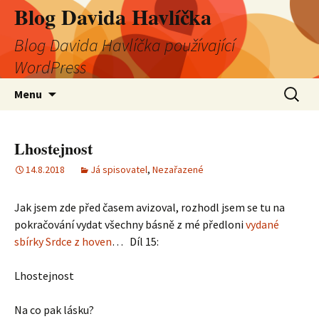
Blog Davida Havlíčka
Blog Davida Havlíčka používající
WordPress
Přejít
Vyhledá
Menu
k
obsahu
webu
Lhostejnost
14.8.2018
Já spisovatel
,
Nezařazené
Jak jsem zde před časem avizoval, rozhodl jsem se tu na
pokračování vydat všechny básně z mé předloni
vydané
sbírky Srdce z hoven
… Díl 15:
Lhostejnost
Na co pak lásku?