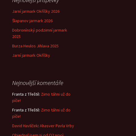
Jarní jarmark Okříšky 2026
Šlapanov jarmark 2026
Dobronínský podzimní jarmark
2025
Burza Heulos Jihlava 2025
Jarní jarmark Okříšky
Nejnovější komentáře
Franta z Třeště
:
Zimo táhni už do
píče!
Franta z Třeště
:
Zimo táhni už do
píče!
David Havlíček
:
Ahasver Pavla Vrby
Objednal jsem si od O2 nový