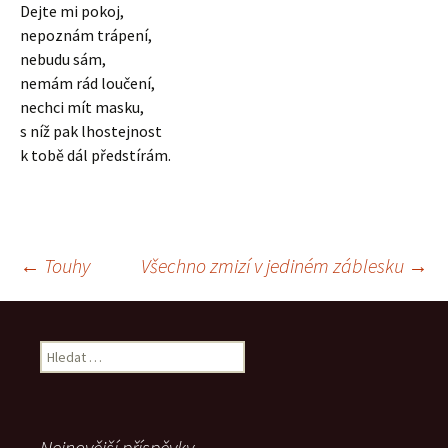
Dejte mi pokoj,
nepoznám trápení,
nebudu sám,
nemám rád loučení,
nechci mít masku,
s níž pak lhostejnost
k tobě dál předstírám.
Navigace
←
Touhy
Všechno zmizí v jediném záblesku
→
pro
Vyhledávání
příspěvek
Nejnovější příspěvky