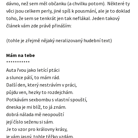
dávno, než sem měl občanku (a chvilku potom). Některé ty
věci jsou celkem perly, jiné spíš k pousmání, ale je to doklad
toho, že sem se tenkrát jen tak neflákal. Jeden takový
článek vám zde právě přináším:
(tohle je zřejmě nějaký neralizovaný hudební text)
Mám na tebe
***********
Auta řvou jako letící ptáci
a slunce pálí, to mám rád.
Další den, který nestrávím v práci,
půjdu ven, hezky to rozdejchám.
Potkávám sexbombu s vlastní spouští,
dneska je mi blíž, to já znám.
dobrá nálada mě neopouští
její číslo seženu si sám.
Je to vzor pro královny krásy,
je vám jasný, tohle těžko vzdám,