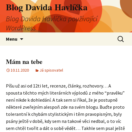
Blog Davida Havlíčka
Blog Davida Havlíčka používající
WordPress
Přejít
Vyhledá
Menu
k
obsahu
webu
Mám na tebe
10.11.2020
Já spisovatel
Píšu už asi od 12ti let, recenze, články, rozhovory… A
spousta těchto mých literárních výplodů z mého “pravěku”
není nikde k dohledání. A tak sem si říkal, že je postupně
některé zveřejním alespoň zde na svém blogu. Buďte proto
tolerantní k chybám stylistickým i těm pravopisným, byly
psány ještě v době, kdy sem na takové věci nedbal, o to víc
sem chtěl tvořit a dát o sobě vědět… Takhle sem psal ještě