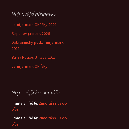
příspěvek
Nejnovější příspěvky
Jarní jarmark Okříšky 2026
Šlapanov jarmark 2026
Dobronínský podzimní jarmark
2025
Burza Heulos Jihlava 2025
Jarní jarmark Okříšky
Nejnovější komentáře
Franta z Třeště
:
Zimo táhni už do
píče!
Franta z Třeště
:
Zimo táhni už do
píče!