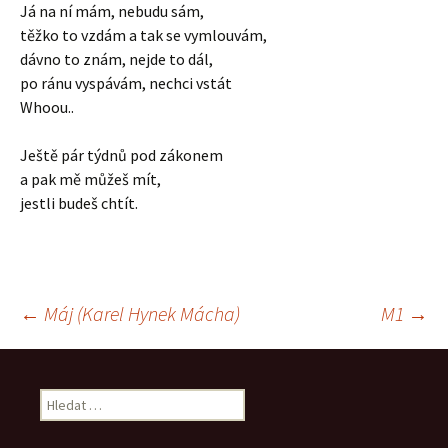
Já na ní mám, nebudu sám,
těžko to vzdám a tak se vymlouvám,
dávno to znám, nejde to dál,
po ránu vyspávám, nechci vstát
Whoou..
Ještě pár týdnů pod zákonem
a pak mě můžeš mít,
jestli budeš chtít.
Navigace
←
Máj (Karel Hynek Mácha)
M1
→
pro
Vyhledávání