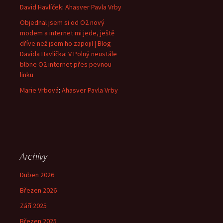
David Havlíček
:
Ahasver Pavla Vrby
Objednal jsem si od O2 nový
modem a internet mi jede, ještě
dříve než jsem ho zapojil | Blog
Davida Havlíčka
:
V Polný neustále
blbne O2 internet přes pevnou
linku
Marie Vrbová
:
Ahasver Pavla Vrby
Archivy
Duben 2026
Březen 2026
Září 2025
Březen 2025