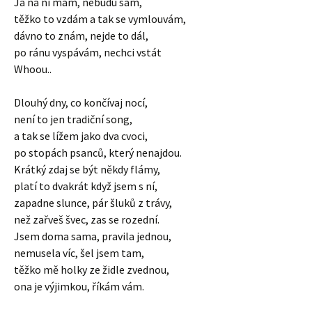
Já na ní mám, nebudu sám,
těžko to vzdám a tak se vymlouvám,
dávno to znám, nejde to dál,
po ránu vyspávám, nechci vstát
Whoou..
Dlouhý dny, co končívaj nocí,
není to jen tradiční song,
a tak se lížem jako dva cvoci,
po stopách psanců, který nenajdou.
Krátký zdaj se být někdy flámy,
platí to dvakrát když jsem s ní,
zapadne slunce, pár šluků z trávy,
než zařveš švec, zas se rozední.
Jsem doma sama, pravila jednou,
nemusela víc, šel jsem tam,
těžko mě holky ze židle zvednou,
ona je výjimkou, říkám vám.