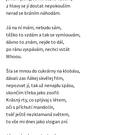
z hlavy se jí dostat nepokouším
nerad se bráním náhodám.
Já na ní mám, nebudu sám,
těžko to vzdám a tak se vymlouvám,
dávno to znám, nejde to dál,
po ránu vyspávám, nechci vstát
Whoou..
Šla se mnou do cukrárny na klobásu,
dávali zas ňákej skvělej film,
nepozvat jí, tak už nenajdu spásu,
skončím třeba jako zoofil.
Krásný rty, co splývaj s létem,
oči s příchutí mandolín,
tvář ještě nezklamaná světem,
to vše mi dnes jako slogan zní.