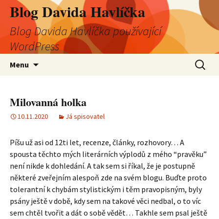
Blog Davida Havlíčka
Blog Davida Havlíčka používající
WordPress
Přejít
Vyhledá
Menu
k
obsahu
webu
Milovanná holka
10.11.2020
Já spisovatel
Píšu už asi od 12ti let, recenze, články, rozhovory… A
spousta těchto mých literárních výplodů z mého “pravěku”
není nikde k dohledání. A tak sem si říkal, že je postupně
některé zveřejním alespoň zde na svém blogu. Buďte proto
tolerantní k chybám stylistickým i těm pravopisným, byly
psány ještě v době, kdy sem na takové věci nedbal, o to víc
sem chtěl tvořit a dát o sobě vědět… Takhle sem psal ještě