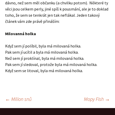
dávno, než sem měl občanku (a chvilku potom). Některé ty
věci jsou celkem perly, jiné spíš k pousmání, ale je to doklad
toho, že sem se tenkrát jen tak neflákal. Jeden takový
článek vám zde právě přináším:
Milovanná holka
Když sem jí políbil, byla má milovaná holka.
Pak sem jí ucítil a byla má milovaná holka.
Než sem jí proklínal, byla má milovaná holka.
Pak sem jí sledoval, protože byla má milovaná holka.
Když sem se litoval, byla má milovaná holka.
Navigace
←
Milion snů
Mopy Fish
→