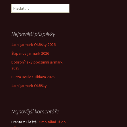
pro
Vyhledávání
příspěvek
Nejnovější příspěvky
Jarní jarmark Okříšky 2026
Šlapanov jarmark 2026
Dobronínský podzimní jarmark
2025
Burza Heulos Jihlava 2025
Jarní jarmark Okříšky
Nejnovější komentáře
Franta z Třeště
:
Zimo táhni už do