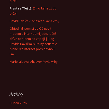
píče!
Franta z Třeště
:
Zimo táhni už do
píče!
David Havlíček
:
Ahasver Pavla Vrby
Objednal jsem si od O2 nový
modem a internet mi jede, ještě
dříve než jsem ho zapojil | Blog
Davida Havlíčka
:
V Polný neustále
blbne O2 internet přes pevnou
linku
Marie Vrbová
:
Ahasver Pavla Vrby
Archivy
Duben 2026