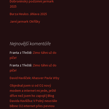
Dobronínský podzimní jarmark
2025
Burza Heulos Jihlava 2025
Jarní jarmark Okříšky
Nejnovější komentáře
Franta z Třeště
:
Zimo táhni už do
píče!
Franta z Třeště
:
Zimo táhni už do
píče!
David Havlíček
:
Ahasver Pavla Vrby
Objednal jsem si od O2 nový
modem a internet mi jede, ještě
dříve než jsem ho zapojil | Blog
Davida Havlíčka
:
V Polný neustále
blbne O2 internet přes pevnou