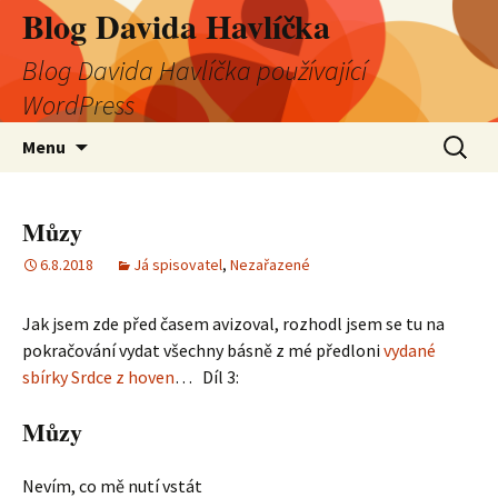
Blog Davida Havlíčka
Blog Davida Havlíčka používající
WordPress
Přejít
Vyhledá
Menu
k
obsahu
webu
Můzy
6.8.2018
Já spisovatel
,
Nezařazené
Jak jsem zde před časem avizoval, rozhodl jsem se tu na
pokračování vydat všechny básně z mé předloni
vydané
sbírky Srdce z hoven
… Díl 3:
Můzy
Nevím, co mě nutí vstát