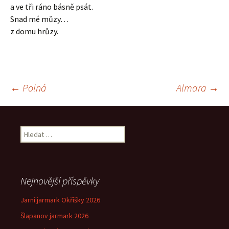
a ve tři ráno básně psát.
Snad mé můzy…
z domu hrůzy.
Navigace
←
Polná
Almara
→
pro
Vyhledávání
příspěvek
Nejnovější příspěvky
Jarní jarmark Okříšky 2026
Šlapanov jarmark 2026