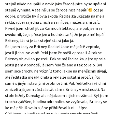
stejně nikdo neupálil a navíc jako čarodějnice by se upálení
stejně vyhnula. A stejně už se čarodějnice nepálí
což je
dobře, protože by jí byla škoda. Ředitelka ukázala na mě a
řekla, vyber si jednu z nich a za ní běž, můžeš si s ní užít.
Prvně jsem chtěl jít za Karmou Elektrou, ale pak jsem se
uvědomil, že je přece jen o hodně starší, že je pro mě lepší
Britney, která je tak stejně stará jako já.
Šel jsem tedy za Britney. Ředitelka se mě ještě zeptala,
jestli jí chcu ve vaně. Řekl jsem že radši v posteli. A tak se
Britney objevila v posteli. Pak se mě ředitelka ješte optala
jestli jsem v pohodě, já jsem řekl že ano a tak to jelo. Byl
jsem sice trochu nervózní z toho jak se na mě všichni dívají,
ale ředitelka mě uklidnila a řekla že ostatní prožívají to
samé s jinými slavnými osobnostmi. Pak ředitelka i všichni
zmizeli a já jsem zůstal stát sám s Britney v místnosti. Na
stole ležely Durexky, ale nějak sem si jich nevšímal. Byl jsem
trochu vyděšen, hladina adrenalinu se zvyšovala, Britney se
ke mě přibližovala a já se přibližoval k ní… Upss.
Cítil jsem, jak mě chytá za ruku, moje smysly nestíhali