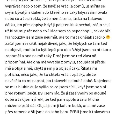
vyprávět něco o tom, že když se vrátila domů, usmířila se
svým bývalým klukem do kterého se taky kdysi zamilovala
nebo co a že si řekla, že to nemá cenu, láska na takovou
dálku, jen přes dopisy. Když jí pak ten kluk nechal, zdálo se jí
už blbé mi psát nebo co ? Moc sem to nepochopil, tak dobře
francouzky jsem zase neuměl, ale to mi tak nějak stačilo
začal jsem se cítit nějak divně, jako, že kdybych se tam teď
neobjevil, mohlo to být lepší pro oba. Vždyť jsem na ní skoro
zapoměl a ona na mě taky. Proč jsem se teď vlastně
připomínal. Ale ona mě vyvedla z omylu, stoupla si přede
mě a objala mě, chytl jsem jí a objal jí taky. Říkala mi
potichu, něco jako, že to chtěla vrátit zpátky, ale že
nevěděla co mi napsat, po takovéhle dlouhé době. Najednou
se mi z hlubin duše vylilo to co jsem cítil, když jsem se s ní
před rokem loučil. Byl jsem rád, že jí zase vydím po dlouhé
době a tak jsem jí řekl, že teď jsme spolu a že si klidně
můžeme psát dál. Objal jsem jí kolem boků, ona mě zase
přes ramena a šli jsme do toho baru. Přišli jsme k takovému