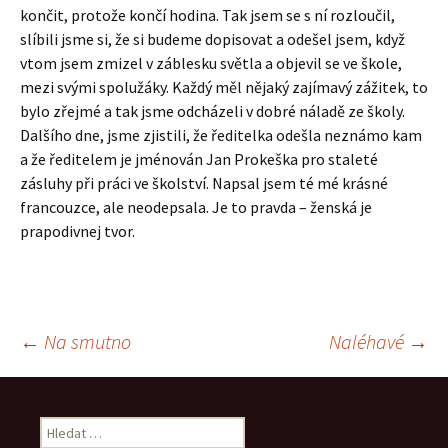
končit, protože končí hodina. Tak jsem se s ní rozloučil,
slíbili jsme si, že si budeme dopisovat a odešel jsem, když
vtom jsem zmizel v záblesku světla a objevil se ve škole,
mezi svými spolužáky. Každý měl nějaký zajímavý zážitek, to
bylo zřejmé a tak jsme odcházeli v dobré náladě ze školy.
Dalšího dne, jsme zjistili, že ředitelka odešla neznámo kam
a že ředitelem je jménován Jan Prokeška pro staleté
zásluhy při práci ve školství. Napsal jsem té mé krásné
francouzce, ale neodepsala. Je to pravda – ženská je
prapodivnej tvor.
Navigace
←
Na smutno
Naléhavé
→
pro
Vyhledávání