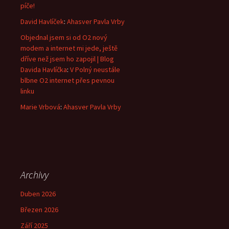
píče!
David Havlíček
:
Ahasver Pavla Vrby
Objednal jsem si od O2 nový
modem a internet mi jede, ještě
dříve než jsem ho zapojil | Blog
Davida Havlíčka
:
V Polný neustále
blbne O2 internet přes pevnou
linku
Marie Vrbová
:
Ahasver Pavla Vrby
Archivy
Duben 2026
Březen 2026
Září 2025