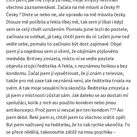
všechno zaznamenávat. Začala na mě mluvit a česky !!!
Česky ? Divte se nebo ne, ale opravdu na mě mluvila česky.
Dlouze mě políbila a řekla líbej mě, tak sem jí líbal i když
sem se celý chvěl vzrušením. Pomalu jsme lezli do postele,
začínala se svlékat, já taky, chtěl jsem do ní. Leželi jsme teď
vedle sebe, pomalu to začínalo být dost zajímavé. Objal
jsem jí a najednou sem si všiml, že objímám plyšového
medvěda. Britney zmizela, místo ní se vedle postele
objevila stojící ředitelka. A řekla, s neznámou holkou a bez
kondomu. Začal jsem jí vysvětlovat, že jí znám z televize,
takže pro mě zase tak neznámá není, ale ředitelka trvala na
svém. A tak moje sexuální hra skončila. Ředitelka zmizela a
já jsem v místnosti zůstal sám. Jak daleko se asi dostali mí
spolužáci, kolik z nich asi použilo kondom nebo jinou
antikoncepci. Proč jsem si nevzal jen ten kondom ??? Asi
jsem debil. Řekl jsem si, chtěl jsem to všechno vrátit zpět.
Byl jsem naštvaný na ředitelku, že to tak rychle ukončila. To
se přece nědělá, takovouhle zátěž na mou psychiku –