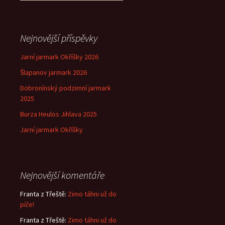
příspěvek
Nejnovější příspěvky
Jarní jarmark Okříšky 2026
Šlapanov jarmark 2026
Dobronínský podzimní jarmark
2025
Burza Heulos Jihlava 2025
Jarní jarmark Okříšky
Nejnovější komentáře
Franta z Třeště
:
Zimo táhni už do
píče!
Franta z Třeště
:
Zimo táhni už do