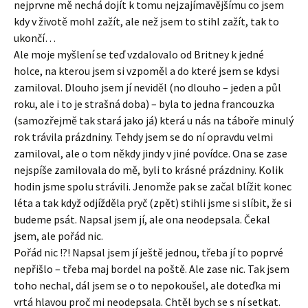
nejprvne mě nechá dojít k tomu nejzajímavějšímu co jsem
kdy v životě mohl zažít, ale než jsem to stihl zažít, tak to
ukončí…
Ale moje myšlení se teď vzdalovalo od Britney k jedné
holce, na kterou jsem si vzpoměl a do které jsem se kdysi
zamiloval. Dlouho jsem jí neviděl (no dlouho – jeden a půl
roku, ale i to je strašná doba) – byla to jedna francouzka
(samozřejmě tak stará jako já) která u nás na táboře minulý
rok trávila prázdniny. Tehdy jsem se do ní opravdu velmi
zamiloval, ale o tom někdy jindy v jiné povídce. Ona se zase
nejspíše zamilovala do mě, byli to krásné prázdniny. Kolik
hodin jsme spolu strávili. Jenomže pak se začal blížit konec
léta a tak když odjížděla pryč (zpět) stihli jsme si slíbit, že si
budeme psát. Napsal jsem jí, ale ona neodepsala. Čekal
jsem, ale pořád nic.
Pořád nic !?! Napsal jsem jí ještě jednou, třeba jí to poprvé
nepřišlo – třeba maj bordel na poště. Ale zase nic. Tak jsem
toho nechal, dál jsem se o to nepokoušel, ale doteďka mi
vrtá hlavou proč mi neodepsala. Chtěl bych se s ní setkat.