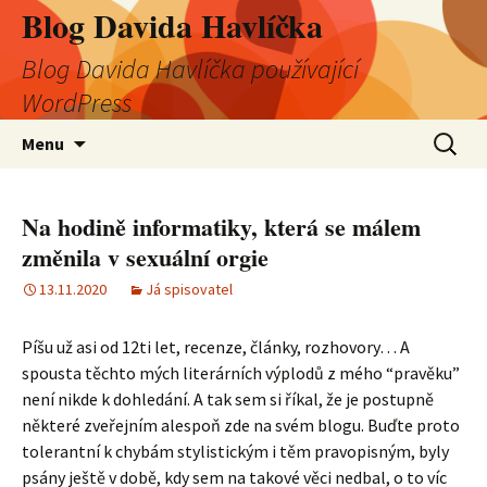
Blog Davida Havlíčka
Blog Davida Havlíčka používající
WordPress
Přejít
Vyhledá
Menu
k
obsahu
webu
Na hodině informatiky, která se málem
změnila v sexuální orgie
13.11.2020
Já spisovatel
Píšu už asi od 12ti let, recenze, články, rozhovory… A
spousta těchto mých literárních výplodů z mého “pravěku”
není nikde k dohledání. A tak sem si říkal, že je postupně
některé zveřejním alespoň zde na svém blogu. Buďte proto
tolerantní k chybám stylistickým i těm pravopisným, byly
psány ještě v době, kdy sem na takové věci nedbal, o to víc