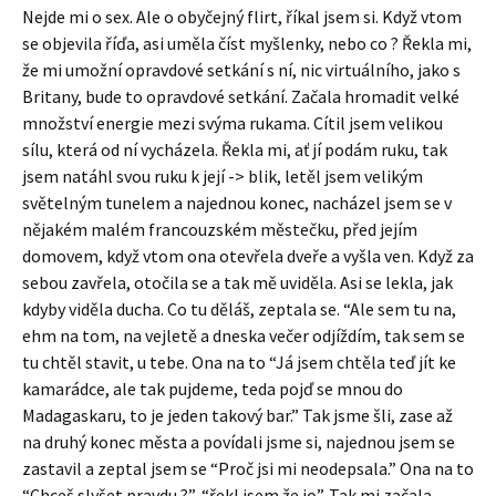
Nejde mi o sex. Ale o obyčejný flirt, říkal jsem si. Když vtom
se objevila říďa, asi uměla číst myšlenky, nebo co ? Řekla mi,
že mi umožní opravdové setkání s ní, nic virtuálního, jako s
Britany, bude to opravdové setkání. Začala hromadit velké
množství energie mezi svýma rukama. Cítil jsem velikou
sílu, která od ní vycházela. Řekla mi, ať jí podám ruku, tak
jsem natáhl svou ruku k její -> blik, letěl jsem velikým
světelným tunelem a najednou konec, nacházel jsem se v
nějakém malém francouzském městečku, před jejím
domovem, když vtom ona otevřela dveře a vyšla ven. Když za
sebou zavřela, otočila se a tak mě uviděla. Asi se lekla, jak
kdyby viděla ducha. Co tu děláš, zeptala se. “Ale sem tu na,
ehm na tom, na vejletě a dneska večer odjíždím, tak sem se
tu chtěl stavit, u tebe. Ona na to “Já jsem chtěla teď jít ke
kamarádce, ale tak pujdeme, teda pojď se mnou do
Madagaskaru, to je jeden takový bar.” Tak jsme šli, zase až
na druhý konec města a povídali jsme si, najednou jsem se
zastavil a zeptal jsem se “Proč jsi mi neodepsala.” Ona na to
“Chceš slyšet pravdu ?”, “řekl jsem že jo”. Tak mi začala