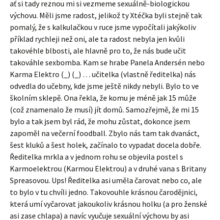
ať si tady reznou mi si vezmeme sexuálně-biologickou
výchovu. Měli jsme radost, jelikož ty Xtéčka byli stejně tak
pomalý, že s kalkulačkou v ruce jsme vypočítali jakýkoliv
příklad rychleji než oni, ale ta radost nebyla jen kvůli
takovéhle blbosti, ale hlavně pro to, že nás bude učit
takováhle sexbomba. Kam se hrabe Panela Andersén nebo
Karma Elektro (_) (_) … učitelka (vlastně ředitelka) nás
odvedla do učebny, kde jsme ještě nikdy nebyli. Bylo to ve
školním sklepě. Ona řekla, že komu je méně jak 15 může
(což znamenalo že musí) jít domů. Samozřejmě, že mi 15
bylo a tak jsem byl rád, že mohu zůstat, dokonce jsem
zapoměl na večerní foodball. Zbylo nás tam tak dvanáct,
šest kluků a šest holek, začínalo to vypadat docela dobře.
Ředitelka mrkla a v jednom rohu se objevila postel s
Karmoelektrou (Karmou Elektrou) a v druhé vana s Britany
Spreasovou. Ups! Ředitelka asi uměla čarovat nebo co, ale
to bylo v tu chvíli jedno. Takovouhle krásnou čarodějnici,
která umí vyčarovat jakoukoliv krásnou holku (a pro ženské
asi zase chlapa) a navíc vyučuje sexuální výchovu by asi