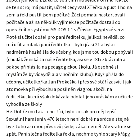
se ten stroj má pustit, učitel tedy vzal XTéčko a pustil ho na
zem a řekl pustil jsem počítač. Žáci pomalu nastartovali
počítače a až na několik vyjímek se počítače dostali do
operačního systému MS DOS 1.1 v Čínsko-Egyptské verzi.
Poté si učitel došel pro paní ředitelku, jelikož nevěděl co
má učit a mladá paní ředitelka – bylo jí asi 21 a byla i
nadměrně hezká šla do učebny, kde jsme tou dobou pobývali
(chudák ženská ta naše ředitelka, asi se v 18ti zbláznila a
pak se přihlásila na pedagogickou školu. Já osobně si
myslím že by víc vydělala v nočním klubu). Když přišla do
učebny, učitelko/ka Jan Prokeška i přes své stáří zasvítil jak
atomovka při výbuchu a posilněn viagrou skočil na
ředitelku, která však dokázala odolat jeho vráskám a učitele
vyhodila ze školy.
He. Dobře mu tak – chci říci, bylo to tak pro něj lepší.
Sexuální harašení v 470 letech není dobré na srdce a stejně
by z toho asi moc přes svůj šedej zákal neměl. Ale vraťme se
zpět. Paní slečna ředitelka řekla, nechme tyhle starý křápy,