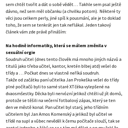
sem chtěl tvořit a dát o sobě vědět… Takhle sem psal ještě
dávno, než sem měl občanku (a chvilku potom). Některé ty
věci jsou celkem perly, jiné spíš k pousmání, ale je to doklad
toho, že sem se tenkrát jen tak neflákal. Jeden takový
článek vám zde právě přináším:
Na hodině informatiky, která se málem změnila v
sexuální orgie
Soudruh učitel (dnes tento člověk má mnoho jiných názvů a
titulů jako třeba učitel, kantor, kretén blbej atd) vešel do
třídy a … Počkat dnes se vlastně neříká soudruh.
Takže od začátku paní učitelka Jan Prokeška vešel do třídy
plné počítačů byli to samé staré XTčéka vylepšené na
dvaosmšestky. Děcka byli nervózní jelikož chtěli už jít domů,
protože se těšili na večerní fotbalový zápas, který se ten
den ve městě konal. Pan učitel byl starý, jeho třídním
učitelem byl Jan Amos Komenský a jelikož byl učitel ve
třídě na supl a vůbec nevěděl k čemu počítače slouží, tak se
zeptal jednoho z žáků co se s tím má dělat a on mu řekl že