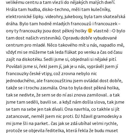
velikému centru a tam vlezli do nějakých malých dveří.
Hrála tam hudba, disko-techno, měli tam kulečníky,
elektronické šipky.. videohry, jukeboxy, byla tam skateařská
dráha. Bylo tam hodně mladých francouzů i francouzek –
ony ty francouzky jsou dost pěkný holky
vlastně :-O bylo
tam dost našich vrstevníků. Opravdu dobře vybudované
centrum pro mladé. Něco takového mít u nás, napadlo mě,
vždyť mi se můžeme tak leda flákat po venku a čas od času
zajít na diskotéku. Sedli jsme si, objednali si nějaké pití.
Povídali jsme si, řekl jsem jí, jak je u nás, vyprávěl jsem jí
francouzky české vtipy, což zrovna nebylo nic
jednoduchého, ale francouzštinu jsem ovládal dost dobře,
takže se i trochu zasmála. Ona to byla dost pěkná holka,
tak se nedivte, že sem se do ní asi znova zamiloval.. a tak
jsme tam seděli, bavili se.. a když nám došla slova, tak jsme
se tam na sebe jen tak dívali. Ona navrhla, co takhle si jít
zatancovat, neměl jsem nic proti. DJ hžavil gramodesky a
mi jsme šli na parket.. čas jak se zdá ubíhal velmi rychle,
protože se objevila ředitelka, která řekla že budu muset