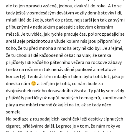
ale to jen opravdu vzácně, jednou, dvakrát do roka.. A to se
tady ještě v osmdesátým devátým vozily denně stovky lidi,
mladí lidé do školy, staří do práce, nejstarší jen tak za svými
příbuznými v nedalekém padesátitisicovém okresním
městě. Je tu vidět, jak rychle pracuje čas, polorozpadající se
areál zeje prázdnotou a všude kolem nás jsou připomínky
toho, že tu před mnoha a mnoha lety někdo byl. Je zřejmé,
že tu chodili lidé každodenně čekat na vlak, že semka
přijížděly lidi každého pátečního večera na rockové zábavy
(nebo na režimem tak nenáviděné punkové a metalové
koncerty). Tenkrát těm mladým lidem bylo tolik let, jako je
dneska nám
a teď jim je tolik, co nám bude za
dvojnásobek našeho dosavadního života. Ty pátky sem vždy
přijížděly partičky už napůl napitých teenagerů, zamilované
páry a esembáci marně čekající na to, až se tady něco
semele.
Na podlaze z rozpadajících kachliček leží desítky típnutých
cigaret, přidáváme další. Legrace je v tom, že nám roky ve