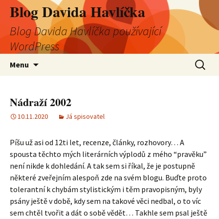
Blog Davida Havlíčka
Blog Davida Havlíčka používající
WordPress
Přejít
Vyhledá
Menu
k
obsahu
webu
Nádraží 2002
10.11.2020
Já spisovatel
Píšu už asi od 12ti let, recenze, články, rozhovory… A
spousta těchto mých literárních výplodů z mého “pravěku”
není nikde k dohledání. A tak sem si říkal, že je postupně
některé zveřejním alespoň zde na svém blogu. Buďte proto
tolerantní k chybám stylistickým i těm pravopisným, byly
psány ještě v době, kdy sem na takové věci nedbal, o to víc
sem chtěl tvořit a dát o sobě vědět… Takhle sem psal ještě