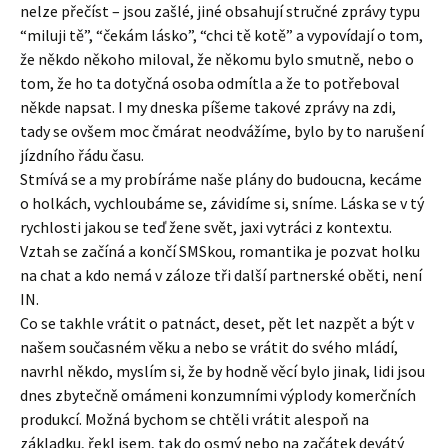
nelze přečíst – jsou zašlé, jiné obsahují stručné zprávy typu
“miluji tě”, “čekám lásko”, “chci tě kotě” a vypovídají o tom,
že někdo někoho miloval, že někomu bylo smutně, nebo o
tom, že ho ta dotyčná osoba odmítla a že to potřeboval
někde napsat. I my dneska píšeme takové zprávy na zdi,
tady se ovšem moc čmárat neodvážíme, bylo by to narušení
jízdního řádu času.
Stmívá se a my probíráme naše plány do budoucna, kecáme
o holkách, vychloubáme se, závidíme si, sníme. Láska se v tý
rychlosti jakou se teď žene svět, jaxi vytráci z kontextu.
Vztah se začíná a končí SMSkou, romantika je pozvat holku
na chat a kdo nemá v záloze tři další partnerské oběti, není
IN.
Co se takhle vrátit o patnáct, deset, pět let nazpět a být v
našem současném věku a nebo se vrátit do svého mládí,
navrhl někdo, myslím si, že by hodně věcí bylo jinak, lidi jsou
dnes zbytečně omámeni konzumními výplody komerčních
produkcí. Možná bychom se chtěli vrátit alespoň na
základku, řekl jsem, tak do osmý nebo na začátek devátý