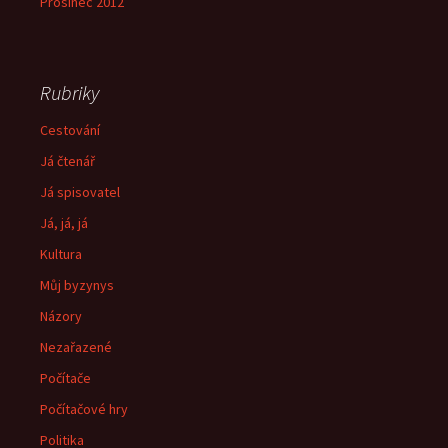
Prosinec 2012
Rubriky
Cestování
Já čtenář
Já spisovatel
Já, já, já
Kultura
Můj byzynys
Názory
Nezařazené
Počítače
Počítačové hry
Politika