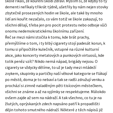
škole říkali, že kouření škodí zdraví. Myslím si, že kdyby to ty
dementi neříkaly třikrát týdně, ušetřily by nám nejen stovky
zbytečně prosezených hodin ve škole, ale také by mnoho
lidí ani kouřit nezačalo, co vám totiž ve škole zakazují, to
všichni dělají, třeba jen pro pocit protestu nebo odboje vůči
onomu nedemokratickému školnímu zařízení.
Řeč se mezi námi stočila k tomu, kde brát prachy,
přemýšlíme o tom, i ty blbý cigarety stojí padesát korun, k
tomu si připočtěte kulečník, vstupné na různé kulturní
akce, jako koncerty metalových a punkových virtuosů, kde
tolik peněz vzít? Nikdo nemá nápad, brigády nejsou. O
cigarety se vždycky dělíme, to už je tady mezi mládeží
zvykem, skupinky a partičky naší věkové kategorie se flákají
po městě, doma je to nebaví a tak se radši združují venku a
prochází si zimně naladěným pěti tisícovým městečkem,
všichni se známe a až na vyjímky se respektujeme. Málokdo
ovšem zajde až sem na nádraží. A tak všechno, co tu je na
žlutých, oprýskaných zdech napsáno patří k propadlišti
dějin tohoto smutného nádraží. Některé z těch nápisů již