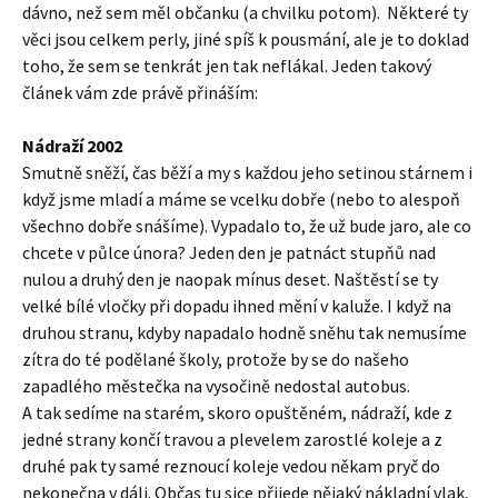
dávno, než sem měl občanku (a chvilku potom). Některé ty
věci jsou celkem perly, jiné spíš k pousmání, ale je to doklad
toho, že sem se tenkrát jen tak neflákal. Jeden takový
článek vám zde právě přináším:
Nádraží 2002
Smutně sněží, čas běží a my s každou jeho setinou stárnem i
když jsme mladí a máme se vcelku dobře (nebo to alespoň
všechno dobře snášíme). Vypadalo to, že už bude jaro, ale co
chcete v půlce února? Jeden den je patnáct stupňů nad
nulou a druhý den je naopak mínus deset. Naštěstí se ty
velké bílé vločky při dopadu ihned mění v kaluže. I když na
druhou stranu, kdyby napadalo hodně sněhu tak nemusíme
zítra do té podělané školy, protože by se do našeho
zapadlého městečka na vysočině nedostal autobus.
A tak sedíme na starém, skoro opuštěném, nádraží, kde z
jedné strany končí travou a plevelem zarostlé koleje a z
druhé pak ty samé reznoucí koleje vedou někam pryč do
nekonečna v dáli. Občas tu sice přijede nějaký nákladní vlak,