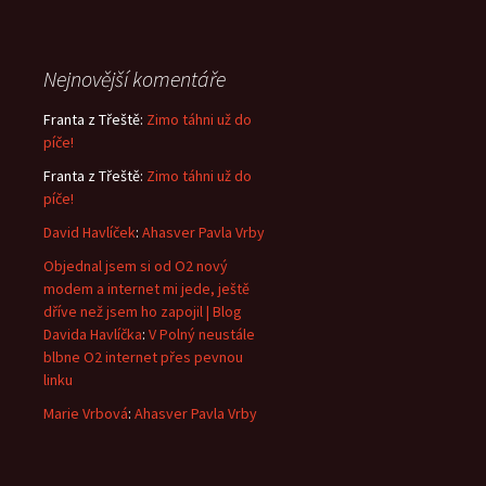
Nejnovější komentáře
Franta z Třeště
:
Zimo táhni už do
píče!
Franta z Třeště
:
Zimo táhni už do
píče!
David Havlíček
:
Ahasver Pavla Vrby
Objednal jsem si od O2 nový
modem a internet mi jede, ještě
dříve než jsem ho zapojil | Blog
Davida Havlíčka
:
V Polný neustále
blbne O2 internet přes pevnou
linku
Marie Vrbová
:
Ahasver Pavla Vrby