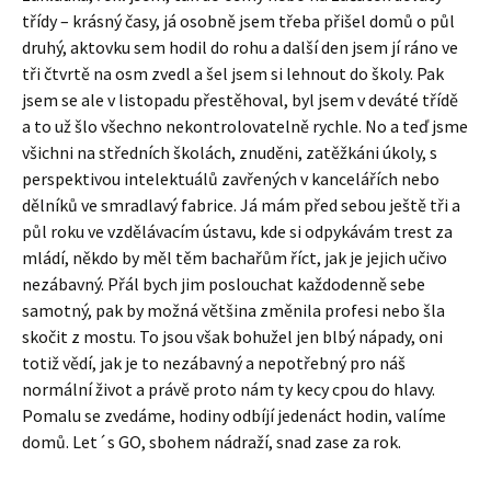
třídy – krásný časy, já osobně jsem třeba přišel domů o půl
druhý, aktovku sem hodil do rohu a další den jsem jí ráno ve
tři čtvrtě na osm zvedl a šel jsem si lehnout do školy. Pak
jsem se ale v listopadu přestěhoval, byl jsem v deváté třídě
a to už šlo všechno nekontrolovatelně rychle. No a teď jsme
všichni na středních školách, znuděni, zatěžkáni úkoly, s
perspektivou intelektuálů zavřených v kancelářích nebo
dělníků ve smradlavý fabrice. Já mám před sebou ještě tři a
půl roku ve vzdělávacím ústavu, kde si odpykávám trest za
mládí, někdo by měl těm bachařům říct, jak je jejich učivo
nezábavný. Přál bych jim poslouchat každodenně sebe
samotný, pak by možná většina změnila profesi nebo šla
skočit z mostu. To jsou však bohužel jen blbý nápady, oni
totiž vědí, jak je to nezábavný a nepotřebný pro náš
normální život a právě proto nám ty kecy cpou do hlavy.
Pomalu se zvedáme, hodiny odbíjí jedenáct hodin, valíme
domů. Let´s GO, sbohem nádraží, snad zase za rok.