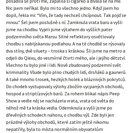
posadila se proti mě, zapálila si cigárko a dívala se na mě.
Nic jsem neříkal. Bylo mi to všechno jedno. Když jsem ho
dopil, řekla mi: “Vím, že tady nechceš chcípnout. Tak pojď se
mnou.” Šel jsem poslušně s ní. Zamknula vrata baru a vyšli
jsme na chodbu. Vyjeli jsme výtahem do vyšších pater
podzemního světa Marsu. Silné reflektory osvětlovaly
chodbu s nablýskanou podlahou. A na té chodbě se rýsovaly
dva stíny, dvě siluety – troska s kráskou. Šli jsme na metro a
odjeli do Qiexu, do vesmírné čtvrti mého, ale i jejího dětství.
Všechno tu bylo jiné i lidi. Nově zbudovaný podzemní svět
kriminality. Všude bylo plno chudých lidí, drsňáků a gaunerů.
A také mnoho trosek, hezkých holek a bláznivých pokrytců.
Do chodeb vystupovaly výlohy zbožím vycpaných obchodů,
hospod a striptízových barů. Za rohem blikal nápis Peep
Show a vedle něj se nacházela vrata, vrata od světa do
něhož mě ta kráska vedla. Odemknula a vyšli jsme po
dřevěných schodech nahoru, o chodbu výš. Zde byli jen
prázdné výlohy obchodů, které zatím ještě nikomu
nepatřily, byla to místa normálním obyvatelům