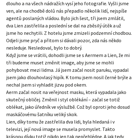
dlouho a na všech nádražích vysí jeho fotografie. Vyšli jsme
ven, ale na chodbě dolů nás přepadlo několik lidí, nejspíše
agentů poslaných vládou. Bylo jich šest, tři jsem zmlátil,
dva Lien zastřelila a poslední se dal na zběsilý útěk a už
jsme ho nechytili. Z hotelu jsme zmizeli podzemní chodbou.
Odjeli jsme pryč a přitom si dávali pozor, zda nás někdo
nesleduje. Nesledoval, bylo to dobrý.
Když jsme se vrátili, dohodli jsme se s Aermem a Lien, že mi
tři budeme muset změnit image, aby jsme se mohli
pohybovat mezi lidma. Já jsem začal nosit paruku, vypadal
jsem jako dlouhovlasý hipík. K tomu jsem nosil černé brýle a
nechal jsem si vyhladit jizvu pod okem.
Aerm začal nosit na veřejnost masku, která vypadala jako
skutečný obličej. Změnil i styl oblékání – začal se totiž
oblékat, jako úředník ve výslužbě. Což byl oproti jeho dosud
maskáčovému šatníku veliký skok.
Lien, díky tomu že zastřelila dva lidi, byla hledaná i v
televizi, její nová image se musela promyslet. Takto
krásnou dívku totiž nikdo jen tak nepřehlédne. A jak tedy