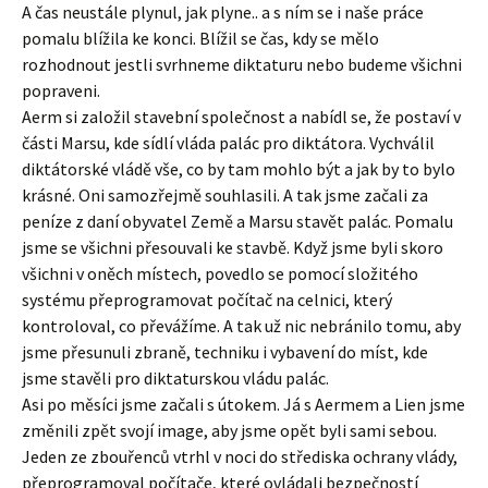
A čas neustále plynul, jak plyne.. a s ním se i naše práce
pomalu blížila ke konci. Blížil se čas, kdy se mělo
rozhodnout jestli svrhneme diktaturu nebo budeme všichni
popraveni.
Aerm si založil stavební společnost a nabídl se, že postaví v
části Marsu, kde sídlí vláda palác pro diktátora. Vychválil
diktátorské vládě vše, co by tam mohlo být a jak by to bylo
krásné. Oni samozřejmě souhlasili. A tak jsme začali za
peníze z daní obyvatel Země a Marsu stavět palác. Pomalu
jsme se všichni přesouvali ke stavbě. Když jsme byli skoro
všichni v oněch místech, povedlo se pomocí složitého
systému přeprogramovat počítač na celnici, který
kontroloval, co převážíme. A tak už nic nebránilo tomu, aby
jsme přesunuli zbraně, techniku i vybavení do míst, kde
jsme stavěli pro diktaturskou vládu palác.
Asi po měsíci jsme začali s útokem. Já s Aermem a Lien jsme
změnili zpět svojí image, aby jsme opět byli sami sebou.
Jeden ze zbouřenců vtrhl v noci do střediska ochrany vlády,
přeprogramoval počítače, které ovládali bezpečností