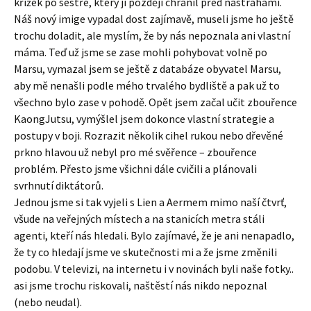
křížek po sestře, který ji později chránil před nástrahami.
Náš nový imige vypadal dost zajímavě, museli jsme ho ještě
trochu doladit, ale myslím, že by nás nepoznala ani vlastní
máma. Teď už jsme se zase mohli pohybovat volně po
Marsu, vymazal jsem se ještě z databáze obyvatel Marsu,
aby mě nenašli podle mého trvalého bydliště a pak už to
všechno bylo zase v pohodě. Opět jsem začal učit zbouřence
KaongJutsu, vymýšlel jsem dokonce vlastní strategie a
postupy v boji. Rozrazit několik cihel rukou nebo dřevěné
prkno hlavou už nebyl pro mé svěřence – zbouřence
problém. Přesto jsme všichni dále cvičili a plánovali
svrhnutí diktátorů.
Jednou jsme si tak vyjeli s Lien a Aermem mimo naší čtvrť,
všude na veřejných místech a na stanicích metra stáli
agenti, kteří nás hledali. Bylo zajímavé, že je ani nenapadlo,
že ty co hledají jsme ve skutečnosti mi a že jsme změnili
podobu. V televizi, na internetu i v novinách byli naše fotky..
asi jsme trochu riskovali, naštěstí nás nikdo nepoznal
(nebo neudal).