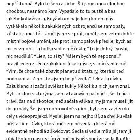
nepřístupná. Bylo tu šero a ticho. Šli jsme onou dlouhou
chodbou, neznámo kam. Vypadalo to tu pustě a bez
jakéhokoliv života. Když vtom najednou kolem nás
vyskákalo několik zakuklených ozbrojenců se samopaly,
zůstali jsme stát. Uměl jsem se prát, uměl jsem velmi dobře
místní bojové umění, ale proti samopalové přesile, bych asi
nic nezmohl. Ta holka vedle mě řekla: “To je dobrý Jyoshi,
nic neudělá.”. “Lien, to si ty? Málem bych tě nepoznal..”
pravil jeden z těch zakuklenců ke krásce, stojící vedle mě.
“Vím, že chce také zbavit planetu diktatury, která si teď
podmanila i Zemi, tak jsem ho přivedla”, řekla ta dívka.
Zakuklenci si začali svlékat kukly. Několik z nich jsem znal.
Byli to kluci s kterýma jsem v takových patnácti, šestnácti
trávil čas na diskotéce, než začala válka a my jsme museli jít
do armády. Šel jsem dobrovolně s nimi, byl jsem zavřen do
cely s videoprojekcí. Myslel jsem na nejhorší, za chvilku však
přišla Lien. Dívka, která mě sem přivedla a která mě
evidentně nehodlá zlikvidovat. Sedla si vedle mě a já jsem jí
objal kolem pasu, s tím že mě nejspíš shodí ze sedadla. Ale