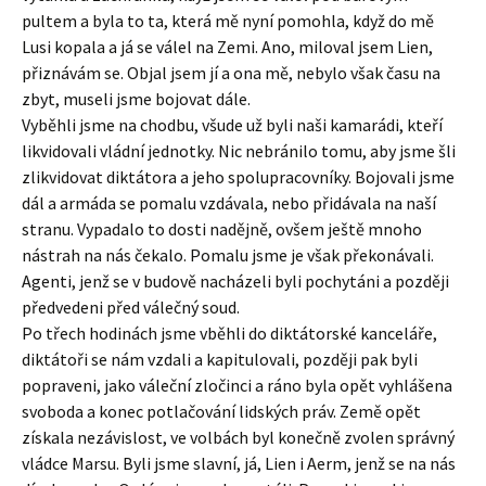
pultem a byla to ta, která mě nyní pomohla, když do mě
Lusi kopala a já se válel na Zemi. Ano, miloval jsem Lien,
přiznávám se. Objal jsem jí a ona mě, nebylo však času na
zbyt, museli jsme bojovat dále.
Vyběhli jsme na chodbu, všude už byli naši kamarádi, kteří
likvidovali vládní jednotky. Nic nebránilo tomu, aby jsme šli
zlikvidovat diktátora a jeho spolupracovníky. Bojovali jsme
dál a armáda se pomalu vzdávala, nebo přidávala na naší
stranu. Vypadalo to dosti nadějně, ovšem ještě mnoho
nástrah na nás čekalo. Pomalu jsme je však překonávali.
Agenti, jenž se v budově nacházeli byli pochytáni a později
předvedeni před válečný soud.
Po třech hodinách jsme vběhli do diktátorské kanceláře,
diktátoři se nám vzdali a kapitulovali, později pak byli
popraveni, jako váleční zločinci a ráno byla opět vyhlášena
svoboda a konec potlačování lidských práv. Země opět
získala nezávislost, ve volbách byl konečně zvolen správný
vládce Marsu. Byli jsme slavní, já, Lien i Aerm, jenž se na nás