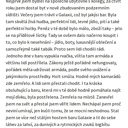
Nejprve jsem bydlel na společné ubytovně s kolegy, za čtvrt
roku jsem dostal byt v nově zbudovaném podzemním
sídlišti. Večery jsem trávil v Galaxii, což byl jakýsi bar. Byla
tam skvělá živá hudba, perfektní lidi, levné jídlo, pití a také
perfektní holky. Peněz v té době bylo málo, zboží taky – jelo
se na přídělové lístky. Tady se ovšem dalo načerno koupit i
to, co bylo k nesehnání – jídlo, boty, luxusnější oblečení a
samozřejmě také tabák. Proto sem lidi chodili rádi.
Jednoho dne v baru vypukla rvačka, vlítla tam armáda a
většinu lidí postřílela. Zákony ještě pořádně nefungovaly,
pořádek měla udržovat armáda, podle svého uvážení a
jakýmikoliv prostředky. Holt smůla. Hodně mých kamarádů
zde zemřelo. A lidi sem přestali chodit. I ta kráska
obsluhující u baru, která mi v té době hodně pomáhala najít
mojí dívku, byla postřelena. Zemřela na místě. Zanevřel
jsem na svět a přestal jsem věřit lidem. Nechápal jsem proč
neviní umírají, jen kvůli tomu, že se mocní neshodnou. Stal
jsem se více než stálým hostem baru Galaxie a lil do sebe
láhev za lahví, za dunivých a rytmických zvuků bigbítu.