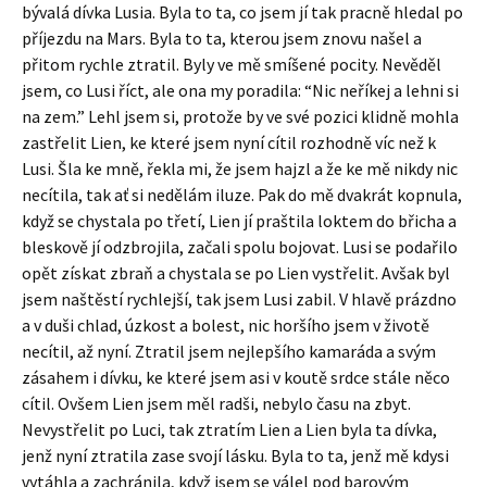
bývalá dívka Lusia. Byla to ta, co jsem jí tak pracně hledal po
příjezdu na Mars. Byla to ta, kterou jsem znovu našel a
přitom rychle ztratil. Byly ve mě smíšené pocity. Nevěděl
jsem, co Lusi říct, ale ona my poradila: “Nic neříkej a lehni si
na zem.” Lehl jsem si, protože by ve své pozici klidně mohla
zastřelit Lien, ke které jsem nyní cítil rozhodně víc než k
Lusi. Šla ke mně, řekla mi, že jsem hajzl a že ke mě nikdy nic
necítila, tak ať si nedělám iluze. Pak do mě dvakrát kopnula,
když se chystala po třetí, Lien jí praštila loktem do břicha a
bleskově jí odzbrojila, začali spolu bojovat. Lusi se podařilo
opět získat zbraň a chystala se po Lien vystřelit. Avšak byl
jsem naštěstí rychlejší, tak jsem Lusi zabil. V hlavě prázdno
a v duši chlad, úzkost a bolest, nic horšího jsem v životě
necítil, až nyní. Ztratil jsem nejlepšího kamaráda a svým
zásahem i dívku, ke které jsem asi v koutě srdce stále něco
cítil. Ovšem Lien jsem měl radši, nebylo času na zbyt.
Nevystřelit po Luci, tak ztratím Lien a Lien byla ta dívka,
jenž nyní ztratila zase svojí lásku. Byla to ta, jenž mě kdysi
vytáhla a zachránila, když jsem se válel pod barovým