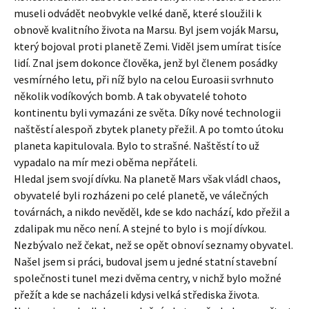
museli odvádět neobvykle velké daně, které sloužili k
obnově kvalitního života na Marsu. Byl jsem voják Marsu,
který bojoval proti planetě Zemi. Viděl jsem umírat tisíce
lidí. Znal jsem dokonce člověka, jenž byl členem posádky
vesmírného letu, při níž bylo na celou Euroasii svrhnuto
několik vodíkových bomb. A tak obyvatelé tohoto
kontinentu byli vymazáni ze světa. Díky nové technologii
naštěstí alespoň zbytek planety přežil. A po tomto útoku
planeta kapitulovala. Bylo to strašné. Naštěstí to už
vypadalo na mír mezi oběma nepřáteli.
Hledal jsem svojí dívku. Na planetě Mars však vládl chaos,
obyvatelé byli rozházeni po celé planetě, ve válečných
továrnách, a nikdo nevěděl, kde se kdo nachází, kdo přežil a
zdalipak mu něco není. A stejné to bylo i s mojí dívkou.
Nezbývalo než čekat, než se opět obnoví seznamy obyvatel.
Našel jsem si práci, budoval jsem u jedné statní stavební
společnosti tunel mezi dvěma centry, v nichž bylo možné
přežít a kde se nacházeli kdysi velká střediska života.