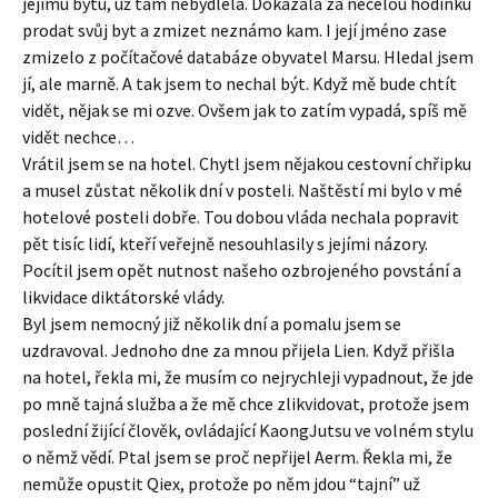
jejímu bytu, už tam nebydlela. Dokázala za necelou hodinku
prodat svůj byt a zmizet neznámo kam. I její jméno zase
zmizelo z počítačové databáze obyvatel Marsu. Hledal jsem
jí, ale marně. A tak jsem to nechal být. Když mě bude chtít
vidět, nějak se mi ozve. Ovšem jak to zatím vypadá, spíš mě
vidět nechce…
Vrátil jsem se na hotel. Chytl jsem nějakou cestovní chřipku
a musel zůstat několik dní v posteli. Naštěstí mi bylo v mé
hotelové posteli dobře. Tou dobou vláda nechala popravit
pět tisíc lidí, kteří veřejně nesouhlasily s jejími názory.
Pocítil jsem opět nutnost našeho ozbrojeného povstání a
likvidace diktátorské vlády.
Byl jsem nemocný již několik dní a pomalu jsem se
uzdravoval. Jednoho dne za mnou přijela Lien. Když přišla
na hotel, řekla mi, že musím co nejrychleji vypadnout, že jde
po mně tajná služba a že mě chce zlikvidovat, protože jsem
poslední žijící člověk, ovládající KaongJutsu ve volném stylu
o němž vědí. Ptal jsem se proč nepřijel Aerm. Řekla mi, že
nemůže opustit Qiex, protože po něm jdou “tajní” už