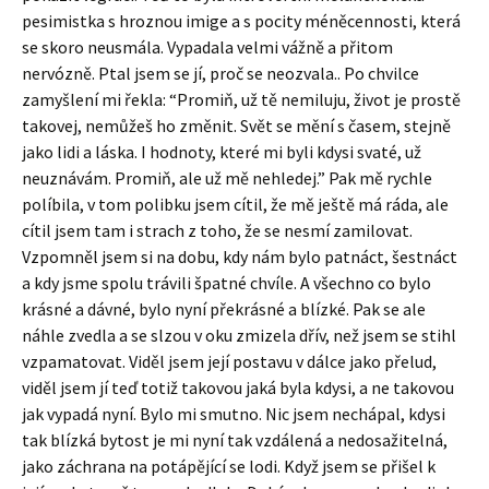
pesimistka s hroznou imige a s pocity méněcennosti, která
se skoro neusmála. Vypadala velmi vážně a přitom
nervózně. Ptal jsem se jí, proč se neozvala.. Po chvilce
zamyšlení mi řekla: “Promiň, už tě nemiluju, život je prostě
takovej, nemůžeš ho změnit. Svět se mění s časem, stejně
jako lidi a láska. I hodnoty, které mi byli kdysi svaté, už
neuznávám. Promiň, ale už mě nehledej.” Pak mě rychle
políbila, v tom polibku jsem cítil, že mě ještě má ráda, ale
cítil jsem tam i strach z toho, že se nesmí zamilovat.
Vzpomněl jsem si na dobu, kdy nám bylo patnáct, šestnáct
a kdy jsme spolu trávili špatné chvíle. A všechno co bylo
krásné a dávné, bylo nyní překrásné a blízké. Pak se ale
náhle zvedla a se slzou v oku zmizela dřív, než jsem se stihl
vzpamatovat. Viděl jsem její postavu v dálce jako přelud,
viděl jsem jí teď totiž takovou jaká byla kdysi, a ne takovou
jak vypadá nyní. Bylo mi smutno. Nic jsem nechápal, kdysi
tak blízká bytost je mi nyní tak vzdálená a nedosažitelná,
jako záchrana na potápějící se lodi. Když jsem se přišel k