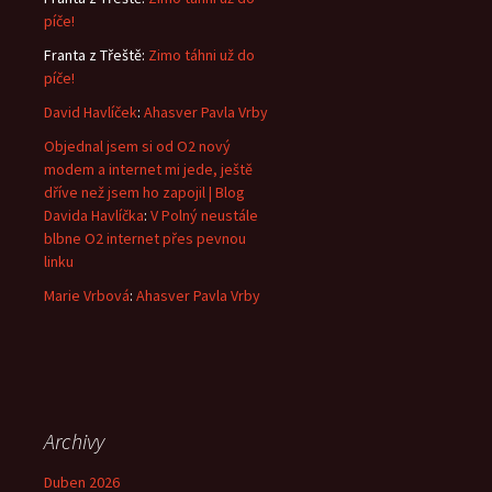
píče!
Franta z Třeště
:
Zimo táhni už do
píče!
David Havlíček
:
Ahasver Pavla Vrby
Objednal jsem si od O2 nový
modem a internet mi jede, ještě
dříve než jsem ho zapojil | Blog
Davida Havlíčka
:
V Polný neustále
blbne O2 internet přes pevnou
linku
Marie Vrbová
:
Ahasver Pavla Vrby
Archivy
Duben 2026