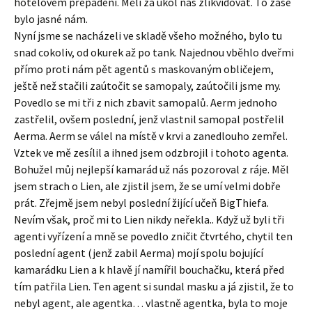
hotelovém přepadení. Měli za úkol nás zlikvidovat. To zase
bylo jasné nám.
Nyní jsme se nacházeli ve skladě všeho možného, bylo tu
snad cokoliv, od okurek až po tank. Najednou vběhlo dveřmi
přímo proti nám pět agentů s maskovaným obličejem,
ještě než stačili zaútočit se samopaly, zaútočili jsme my.
Povedlo se mi tři z nich zbavit samopalů. Aerm jednoho
zastřelil, ovšem poslední, jenž vlastnil samopal postřelil
Aerma. Aerm se válel na místě v krvi a zanedlouho zemřel.
Vztek ve mě zesílil a ihned jsem odzbrojil i tohoto agenta.
Bohužel můj nejlepší kamarád už nás pozoroval z ráje. Měl
jsem strach o Lien, ale zjistil jsem, že se umí velmi dobře
prát. Zřejmě jsem nebyl poslední žijící učeň BigThiefa.
Nevím však, proč mi to Lien nikdy neřekla.. Když už byli tři
agenti vyřízení a mně se povedlo zničit čtvrtého, chytil ten
poslední agent (jenž zabil Aerma) mojí spolu bojující
kamarádku Lien a k hlavě jí namířil bouchačku, která před
tím patřila Lien. Ten agent si sundal masku a já zjistil, že to
nebyl agent, ale agentka… vlastně agentka, byla to moje