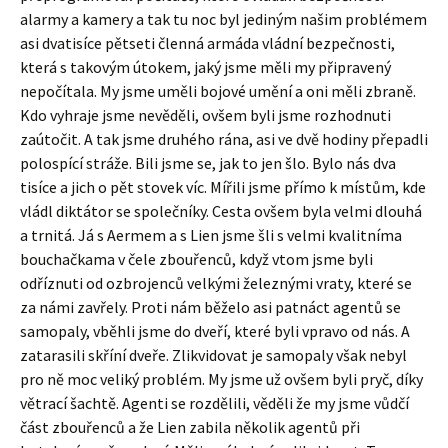
alarmy a kamery a tak tu noc byl jediným našim problémem
asi dvatisíce pětseti členná armáda vládní bezpečnosti,
která s takovým útokem, jaký jsme měli my připravený
nepočítala. My jsme uměli bojové umění a oni měli zbraně.
Kdo vyhraje jsme nevěděli, ovšem byli jsme rozhodnuti
zaútočit. A tak jsme druhého rána, asi ve dvě hodiny přepadli
polospící stráže. Bili jsme se, jak to jen šlo. Bylo nás dva
tisíce a jich o pět stovek víc. Mířili jsme přímo k místům, kde
vládl diktátor se společníky. Cesta ovšem byla velmi dlouhá
a trnitá. Já s Aermem a s Lien jsme šli s velmi kvalitníma
bouchačkama v čele zbouřenců, když vtom jsme byli
odříznuti od ozbrojenců velkými železnými vraty, které se
za námi zavřely. Proti nám běželo asi patnáct agentů se
samopaly, vběhli jsme do dveří, které byli vpravo od nás. A
zatarasili skříní dveře. Zlikvidovat je samopaly však nebyl
pro ně moc veliký problém. My jsme už ovšem byli pryč, díky
větrací šachtě. Agenti se rozdělili, věděli že my jsme vůdčí
část zbouřenců a že Lien zabila několik agentů při