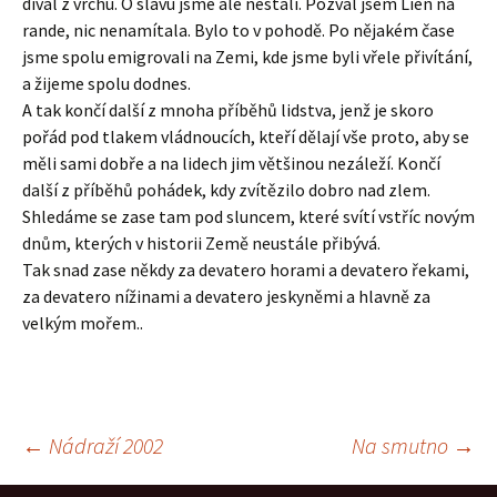
díval z vrchu. O slávu jsme ale nestáli. Pozval jsem Lien na
rande, nic nenamítala. Bylo to v pohodě. Po nějakém čase
jsme spolu emigrovali na Zemi, kde jsme byli vřele přivítání,
a žijeme spolu dodnes.
A tak končí další z mnoha příběhů lidstva, jenž je skoro
pořád pod tlakem vládnoucích, kteří dělají vše proto, aby se
měli sami dobře a na lidech jim většinou nezáleží. Končí
další z příběhů pohádek, kdy zvítězilo dobro nad zlem.
Shledáme se zase tam pod sluncem, které svítí vstříc novým
dnům, kterých v historii Země neustále přibývá.
Tak snad zase někdy za devatero horami a devatero řekami,
za devatero nížinami a devatero jeskyněmi a hlavně za
velkým mořem..
Navigace
←
Nádraží 2002
Na smutno
→