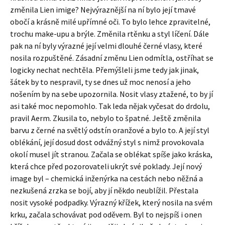
změnila Lien imige? Nejvýraznější na ní bylo její tmavé
obočí a krásně milé upřímné oči. To bylo lehce zpravitelné,
trochu make-upu a brýle. Změnila rtěnku a styl líčení. Dále
pak na ní byly výrazné její velmi dlouhé černé vlasy, které
nosila rozpuštěné. Zásadní změnu Lien odmítla, ostříhat se
logicky nechat nechtěla. Přemýšleli jsme tedy jak jinak,
šátek by to nespravil, ty se dnes už moc nenosí a jeho
nošením by na sebe upozornila. Nosit vlasy ztažené, to by jí
asi také moc nepomohlo. Tak leda nějak vyčesat do drdolu,
pravil Aerm. Zkusila to, nebylo to špatné. Ještě změnila
barvu z černé na světlý odstín oranžové a bylo to. A její styl
oblékání, její dosud dost odvážný styl s nimž provokovala
okolí musel jít stranou. Začala se oblékat spíše jako kráska,
která chce před pozorovateli ukrýt své poklady. Její nový
image byl – chemická inženýrka na cestách nebo něžná a
nezkušená zrzka se bojí, aby jí někdo neublížil. Přestala
nosit vysoké podpadky. Výrazný křížek, který nosila na svém
krku, začala schovávat pod oděvem. Byl to nejspíš i onen