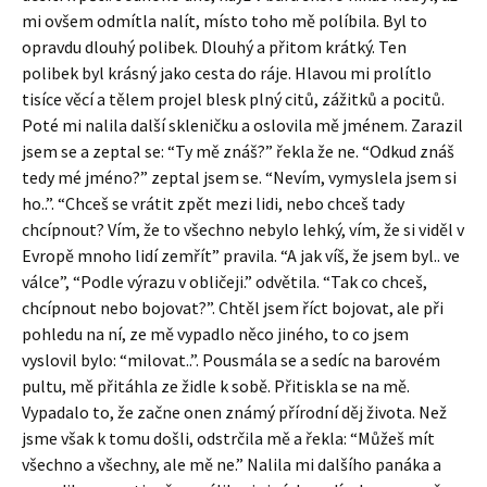
mi ovšem odmítla nalít, místo toho mě políbila. Byl to
opravdu dlouhý polibek. Dlouhý a přitom krátký. Ten
polibek byl krásný jako cesta do ráje. Hlavou mi prolítlo
tisíce věcí a tělem projel blesk plný citů, zážitků a pocitů.
Poté mi nalila další skleničku a oslovila mě jménem. Zarazil
jsem se a zeptal se: “Ty mě znáš?” řekla že ne. “Odkud znáš
tedy mé jméno?” zeptal jsem se. “Nevím, vymyslela jsem si
ho..”. “Chceš se vrátit zpět mezi lidi, nebo chceš tady
chcípnout? Vím, že to všechno nebylo lehký, vím, že si viděl v
Evropě mnoho lidí zemřít” pravila. “A jak víš, že jsem byl.. ve
válce”, “Podle výrazu v obličeji.” odvětila. “Tak co chceš,
chcípnout nebo bojovat?”. Chtěl jsem říct bojovat, ale při
pohledu na ní, ze mě vypadlo něco jiného, to co jsem
vyslovil bylo: “milovat..”. Pousmála se a sedíc na barovém
pultu, mě přitáhla ze židle k sobě. Přitiskla se na mě.
Vypadalo to, že začne onen známý přírodní děj života. Než
jsme však k tomu došli, odstrčila mě a řekla: “Můžeš mít
všechno a všechny, ale mě ne.” Nalila mi dalšího panáka a