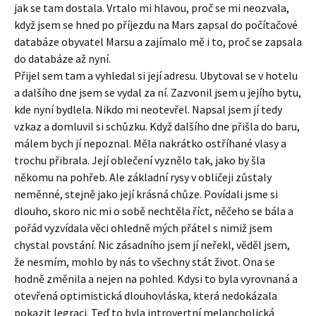
jak se tam dostala. Vrtalo mi hlavou, proč se mi neozvala,
když jsem se hned po příjezdu na Mars zapsal do počítačové
databáze obyvatel Marsu a zajímalo mě i to, proč se zapsala
do databáze až nyní.
Přijel sem tam a vyhledal si její adresu. Ubytoval se v hotelu
a dalšího dne jsem se vydal za ní. Zazvonil jsem u jejího bytu,
kde nyní bydlela. Nikdo mi neotevřel. Napsal jsem jí tedy
vzkaz a domluvil si schůzku. Když dalšího dne přišla do baru,
málem bych jí nepoznal. Měla nakrátko ostříhané vlasy a
trochu přibrala. Její oblečení vyznělo tak, jako by šla
někomu na pohřeb. Ale základní rysy v obličeji zůstaly
neměnné, stejně jako její krásná chůze. Povídali jsme si
dlouho, skoro nic mi o sobě nechtěla říct, něčeho se bála a
pořád vyzvídala věci ohledně mých přátel s nimiž jsem
chystal povstání. Nic zásadního jsem jí neřekl, věděl jsem,
že nesmím, mohlo by nás to všechny stát život. Ona se
hodně změnila a nejen na pohled. Kdysi to byla vyrovnaná a
otevřená optimistická dlouhovláska, která nedokázala
pokazit legraci. Teď to byla introvertní melancholická