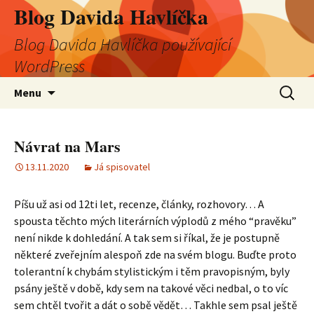
Blog Davida Havlíčka
Blog Davida Havlíčka používající
WordPress
Přejít
Vyhledá
Menu
k
obsahu
webu
Návrat na Mars
13.11.2020
Já spisovatel
Píšu už asi od 12ti let, recenze, články, rozhovory… A
spousta těchto mých literárních výplodů z mého “pravěku”
není nikde k dohledání. A tak sem si říkal, že je postupně
některé zveřejním alespoň zde na svém blogu. Buďte proto
tolerantní k chybám stylistickým i těm pravopisným, byly
psány ještě v době, kdy sem na takové věci nedbal, o to víc
sem chtěl tvořit a dát o sobě vědět… Takhle sem psal ještě