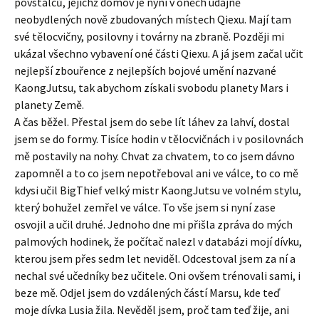
povstalců, jejichž domov je nyní v oněch údajně
neobydlených nově zbudovaných místech Qiexu. Mají tam
své tělocvičny, posilovny i továrny na zbraně. Později mi
ukázal všechno vybavení oné části Qiexu. A já jsem začal učit
nejlepší zbouřence z nejlepších bojové umění nazvané
KaongJutsu, tak abychom získali svobodu planety Mars i
planety Země.
A čas běžel. Přestal jsem do sebe lít láhev za lahví, dostal
jsem se do formy. Tisíce hodin v tělocvičnách i v posilovnách
mě postavily na nohy. Chvat za chvatem, to co jsem dávno
zapomněl a to co jsem nepotřeboval ani ve válce, to co mě
kdysi učil BigThief velký mistr KaongJutsu ve volném stylu,
který bohužel zemřel ve válce. To vše jsem si nyní zase
osvojil a učil druhé. Jednoho dne mi přišla zpráva do mých
palmových hodinek, že počítač nalezl v databázi mojí dívku,
kterou jsem přes sedm let neviděl. Odcestoval jsem za ní a
nechal své učedníky bez učitele. Oni ovšem trénovali sami, i
beze mě. Odjel jsem do vzdálených částí Marsu, kde teď
moje dívka Lusia žila. Nevěděl jsem, proč tam teď žije, ani