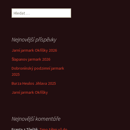
pro
Vyhledávání
příspěvek
Nejnovější příspěvky
Jarní jarmark Okříšky 2026
Šlapanov jarmark 2026
Dobronínský podzimní jarmark
2025
Burza Heulos Jihlava 2025
Jarní jarmark Okříšky
Nejnovější komentáře
Franta z Třeště
:
Zimo táhni už do