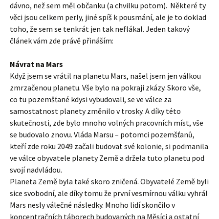
dávno, než sem měl občanku (a chvilku potom). Některé ty
věci jsou celkem perly, jiné spíš k pousmání, ale je to doklad
toho, že sem se tenkrát jen tak neflákal. Jeden takový
článek vám zde právě přináším:
Návrat na Mars
Když jsem se vrátil na planetu Mars, našel jsem jen válkou
zmrzačenou planetu. Vše bylo na pokraji zkázy. Skoro vše,
co tu pozemšťané kdysi vybudovali, se ve válce za
samostatnost planety změnilo v trosky. A díky této
skutečnosti, zde bylo mnoho volných pracovních míst, vše
se budovalo znovu. Vláda Marsu – potomci pozemšťanů,
kteří zde roku 2049 začali budovat své kolonie, si podmanila
ve válce obyvatele planety Země a držela tuto planetu pod
svojí nadvládou.
Planeta Země byla také skoro zničená. Obyvatelé Země byli
sice svobodní, ale díky tomu že první vesmírnou válku vyhrál
Mars nesly válečné následky. Mnoho lidí skončilo v
koncentračních táborech budovaných na Měsíci a ostatní