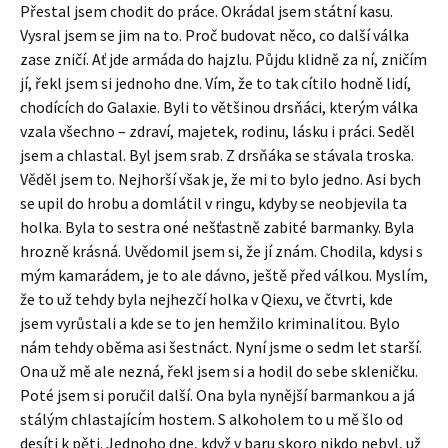
Přestal jsem chodit do práce. Okrádal jsem státní kasu.
Vysral jsem se jim na to. Proč budovat něco, co další válka
zase zničí. Ať jde armáda do hajzlu. Půjdu klidně za ní, zničím
jí, řekl jsem si jednoho dne. Vím, že to tak cítilo hodně lidí,
chodících do Galaxie. Byli to většinou drsňáci, kterým válka
vzala všechno – zdraví, majetek, rodinu, lásku i práci. Seděl
jsem a chlastal. Byl jsem srab. Z drsňáka se stávala troska.
Věděl jsem to. Nejhorší však je, že mi to bylo jedno. Asi bych
se upil do hrobu a domlátil v ringu, kdyby se neobjevila ta
holka. Byla to sestra oné nešťastně zabité barmanky. Byla
hrozně krásná. Uvědomil jsem si, že jí znám. Chodila, kdysi s
mým kamarádem, je to ale dávno, ještě před válkou. Myslím,
že to už tehdy byla nejhezčí holka v Qiexu, ve čtvrti, kde
jsem vyrůstali a kde se to jen hemžilo kriminalitou. Bylo
nám tehdy oběma asi šestnáct. Nyní jsme o sedm let starší.
Ona už mě ale nezná, řekl jsem si a hodil do sebe skleničku.
Poté jsem si poručil další. Ona byla nynější barmankou a já
stálým chlastajícím hostem. S alkoholem to u mě šlo od
desíti k pěti. Jednoho dne, když v baru skoro nikdo nebyl, už