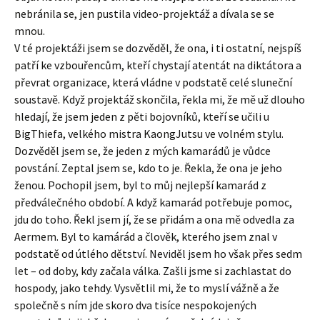
nebránila se, jen pustila video-projektáž a dívala se se
mnou.
V té projektáži jsem se dozvěděl, že ona, i ti ostatní, nejspíš
patří ke vzbouřencům, kteří chystají atentát na diktátora a
převrat organizace, která vládne v podstatě celé sluneční
soustavě. Když projektáž skončila, řekla mi, že mě už dlouho
hledají, že jsem jeden z pěti bojovníků, kteří se učili u
BigThiefa, velkého mistra KaongJutsu ve volném stylu.
Dozvěděl jsem se, že jeden z mých kamarádů je vůdce
povstání. Zeptal jsem se, kdo to je. Řekla, že ona je jeho
ženou. Pochopil jsem, byl to můj nejlepší kamarád z
předválečného období. A když kamarád potřebuje pomoc,
jdu do toho. Řekl jsem jí, že se přidám a ona mě odvedla za
Aermem. Byl to kamárád a člověk, kterého jsem znal v
podstatě od útlého dětství. Neviděl jsem ho však přes sedm
let – od doby, kdy začala válka. Zašli jsme si zachlastat do
hospody, jako tehdy. Vysvětlil mi, že to myslí vážně a že
společně s ním jde skoro dva tisíce nespokojených