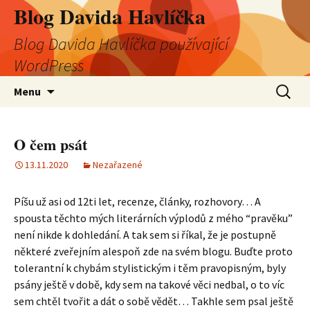
Blog Davida Havlíčka
Blog Davida Havlíčka používající
WordPress
Přejít
Vyhledá
Menu
k
obsahu
webu
O čem psát
13.11.2020
Nezařazené
Píšu už asi od 12ti let, recenze, články, rozhovory… A
spousta těchto mých literárních výplodů z mého “pravěku”
není nikde k dohledání. A tak sem si říkal, že je postupně
některé zveřejním alespoň zde na svém blogu. Buďte proto
tolerantní k chybám stylistickým i těm pravopisným, byly
psány ještě v době, kdy sem na takové věci nedbal, o to víc
sem chtěl tvořit a dát o sobě vědět… Takhle sem psal ještě