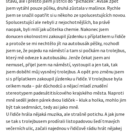
stavu, ale i přesto jsem jí strčil do “píchaček”. Avšak zpět
jsem vytáhl pouze půlku, druhá zůstala v mašince. Rychle
jsem se snažil opatřit si u někoho ze spolucestujících novou.
Spolucestující ale nebyli z nejochotnějších, ba právě
naopak, byli milí jak učitelka chemie. Nakonec jsem
donucen okolnostmi zakoupil jízdenku s příplatkem u řidiče
a protože se mi nechtělo jít na autobusák pěšky, rozhodl
jsem se, že pojedu na náměstí a tam si počkám na trolejbus,
který mě odveze k autobusáku. Jenže čekat jsem ani
nemusel, přijel jsem na náměstí, vystoupil a jen tak, tak
jsem doběhl můj vysněný trolejbus. A opět pro změnu jsem
si s příplatkem zakoupil jízdenku u řidiče. V trolejbuse byla
celkem nuda – pár důchodců a nějací mladí znudění
stereotypem padesátitisícového krajského města. Naproti
mně seděl jeden párek dvou lidiček – kluk a holka, mohlo jim
být tak sedmnáct, tedy asi jako mně.
U řidiče hrála nějaká muzika, ale strašně potichu. A jak jsme
se tak s trolejbusem prodírali listopadovou šedí tmavých
večerních ulic, začali najednou v řidičově rádiu hrát nějakej