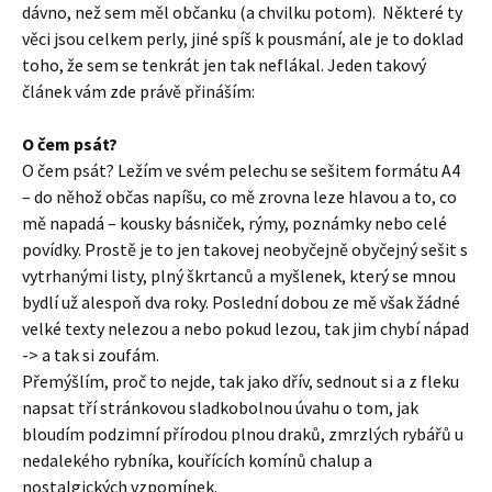
dávno, než sem měl občanku (a chvilku potom). Některé ty
věci jsou celkem perly, jiné spíš k pousmání, ale je to doklad
toho, že sem se tenkrát jen tak neflákal. Jeden takový
článek vám zde právě přináším:
O čem psát?
O čem psát? Ležím ve svém pelechu se sešitem formátu A4
– do něhož občas napíšu, co mě zrovna leze hlavou a to, co
mě napadá – kousky básniček, rýmy, poznámky nebo celé
povídky. Prostě je to jen takovej neobyčejně obyčejný sešit s
vytrhanými listy, plný škrtanců a myšlenek, který se mnou
bydlí už alespoň dva roky. Poslední dobou ze mě však žádné
velké texty nelezou a nebo pokud lezou, tak jim chybí nápad
-> a tak si zoufám.
Přemýšlím, proč to nejde, tak jako dřív, sednout si a z fleku
napsat tří stránkovou sladkobolnou úvahu o tom, jak
bloudím podzimní přírodou plnou draků, zmrzlých rybářů u
nedalekého rybníka, kouřících komínů chalup a
nostalgických vzpomínek.