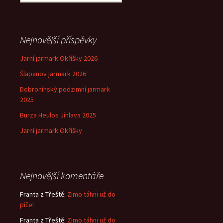
příspěvek
Nejnovější příspěvky
Jarní jarmark Okříšky 2026
Šlapanov jarmark 2026
Dobronínský podzimní jarmark
2025
Burza Heulos Jihlava 2025
Jarní jarmark Okříšky
Nejnovější komentáře
Franta z Třeště
:
Zimo táhni už do
píče!
Franta z Třeště
:
Zimo táhni už do