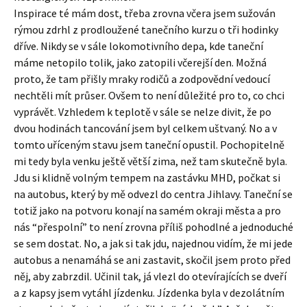
Inspirace té mám dost, třeba zrovna včera jsem sužován
rýmou zdrhl z prodloužené tanečního kurzu o tři hodinky
dříve. Nikdy se v sále lokomotivního depa, kde taneční
máme netopilo tolik, jako zatopili včerejší den. Možná
proto, že tam přišly mraky rodičů a zodpovědní vedoucí
nechtěli mít průser. Ovšem to není důležité pro to, co chci
vyprávět. Vzhledem k teplotě v sále se nelze divit, že po
dvou hodinách tancování jsem byl celkem uštvaný. No a v
tomto uříceným stavu jsem taneční opustil. Pochopitelně
mi tedy byla venku ještě větší zima, než tam skutečně byla.
Jdu si klidně volným tempem na zastávku MHD, počkat si
na autobus, který by mě odvezl do centra Jihlavy. Taneční se
totiž jako na potvoru konají na samém okraji města a pro
nás “přespolní” to není zrovna příliš pohodlné a jednoduché
se sem dostat. No, a jak si tak jdu, najednou vidím, že mi jede
autobus a nenamáhá se ani zastavit, skočil jsem proto před
něj, aby zabrzdil. Učinil tak, já vlezl do otevírajících se dveří
a z kapsy jsem vytáhl jízdenku. Jízdenka byla v dezolátním