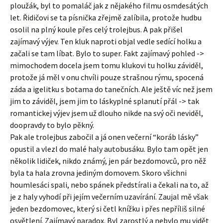
ploužák, byl to pomaláč jak z nějakého filmu osmdesátých
let. Řidičovi se ta písnička zřejmě zalíbila, protože hudbu
osolil na plný koule přes celý trolejbus. A pak přišel
zajímavý výjev. Ten kluk naproti objal vedle sedící holku a
začali se tam líbat. Bylo to super. Fakt zajímavý pohled ->
mimochodem docela jsem tomu klukovi tu holku záviděl,
protože já měl v onu chvíli pouze strašnou rýmu, spocená
záda a igelitku s botama do tanečních. Ale ještě víc než jsem
jim to záviděl, jsem jim to láskyplné splanutí přál -> tak
romantickej výjev jsem už dlouho nikde na svý oči neviděl,
doopravdy to bylo pěkný.
Pak ale trolejbus zabočil a já onen večerní “koráb lásky”
opustil a vlezl do malé haly autobusáku. Bylo tam opět jen
několik lidiček, nikdo známý, jen pár bezdomovců, pro něž
byla ta hala zrovna jediným domovem. Skoro všichni
houmlesáci spali, nebo spánek předstírali a čekali na to, až
je z haly vyhodí při jejím večerním uzavírání. Zaujal mě však
jeden bezdomovec, který si četl knížku i přes nepříliš silné
osvětlení. Zajímavý paradox. Byl zarostlý a nebylo mu vidět