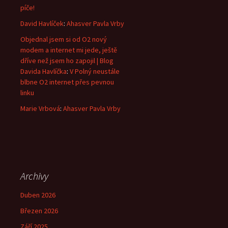
píče!
David Havlíček
:
Ahasver Pavla Vrby
Objednal jsem si od O2 nový
modem a internet mi jede, ještě
dříve než jsem ho zapojil | Blog
Davida Havlíčka
:
V Polný neustále
blbne O2 internet přes pevnou
linku
Marie Vrbová
:
Ahasver Pavla Vrby
Archivy
Duben 2026
Březen 2026
Září 2025