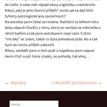
do tváře. U sebe měl nějaké ešusy a igelitku s oblečením.
Kdoví, jaký je jeho životní příběh? Jenže jak se dají řešit
tyhlety patologické jevy společnosti?
Na autobus jsem čekal asi hodinu. Naštěstí se během této
doby objevili človíčci z intru, který se nachází ve městečku v
němž bydlím a tak jsem autobusem nejel sám. S těmi
“intráky” se znám, takže to byla pohodová jízda. No a tak
bych asi tento příběh zakončil.
Whou, nevěděl jsem o čem psát a najednou jsem napsal
skoro čtyři a půl tisíce znaků, no pohoda, tak ahoj, …
Navigace
←
Nepokoj
O Markétě (polobalada)
→
pro
Vyhledávání