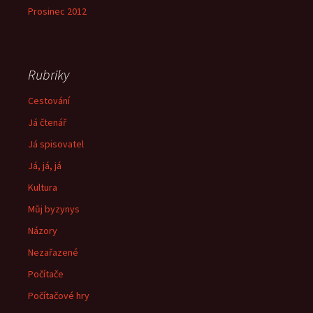
Prosinec 2012
Rubriky
Cestování
Já čtenář
Já spisovatel
Já, já, já
Kultura
Můj byzynys
Názory
Nezařazené
Počítače
Počítačové hry