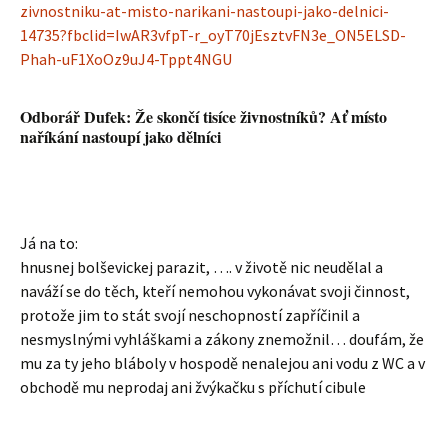
zivnostniku-at-misto-narikani-nastoupi-jako-delnici-
14735?fbclid=IwAR3vfpT-r_oyT70jEsztvFN3e_ON5ELSD-
Phah-uF1XoOz9uJ4-Tppt4NGU
Odborář Dufek: Že skončí tisíce živnostníků? Ať místo
naříkání nastoupí jako dělníci
Já na to:
hnusnej bolševickej parazit, …. v životě nic neudělal a
naváží se do těch, kteří nemohou vykonávat svoji činnost,
protože jim to stát svojí neschopností zapříčinil a
nesmyslnými vyhláškami a zákony znemožnil… doufám, že
mu za ty jeho bláboly v hospodě nenalejou ani vodu z WC a v
obchodě mu neprodaj ani žvýkačku s příchutí cibule