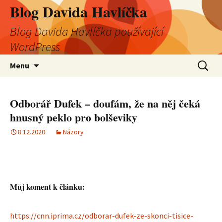
Blog Davida Havlíčka
Blog Davida Havlíčka používající
WordPress
Přejít
Vyhledá
Menu
k
obsahu
webu
Odborář Dufek – doufám, že na něj čeká
hnusný peklo pro bolševiky
8.12.2020
Názory
Můj koment k článku:
https://cnn.iprima.cz/odborar-dufek-ze-skonci-tisice-