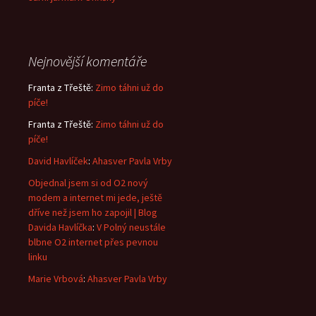
Nejnovější komentáře
Franta z Třeště
:
Zimo táhni už do
píče!
Franta z Třeště
:
Zimo táhni už do
píče!
David Havlíček
:
Ahasver Pavla Vrby
Objednal jsem si od O2 nový
modem a internet mi jede, ještě
dříve než jsem ho zapojil | Blog
Davida Havlíčka
:
V Polný neustále
blbne O2 internet přes pevnou
linku
Marie Vrbová
:
Ahasver Pavla Vrby