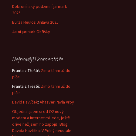
Dobronínský podzimní jarmark
2025
Burza Heulos Jihlava 2025
Jarní jarmark Okříšky
Nejnovější komentáře
Franta z Třeště
:
Zimo táhni už do
píče!
Franta z Třeště
:
Zimo táhni už do
píče!
David Havlíček
:
Ahasver Pavla Vrby
Objednal jsem si od O2 nový
modem a internet mi jede, ještě
dříve než jsem ho zapojil | Blog
Davida Havlíčka
:
V Polný neustále