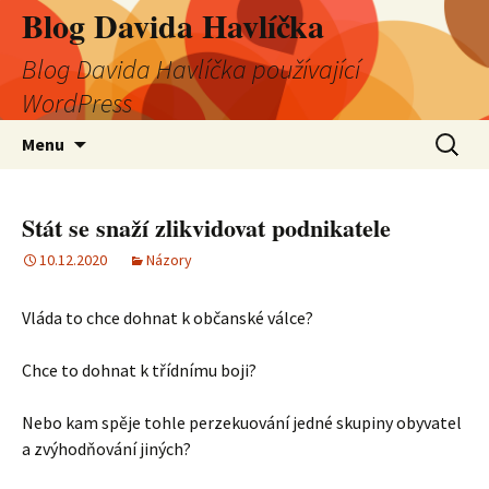
Blog Davida Havlíčka
Blog Davida Havlíčka používající
WordPress
Přejít
Vyhledá
Menu
k
obsahu
webu
Stát se snaží zlikvidovat podnikatele
10.12.2020
Názory
Vláda
to chce dohnat k občanské válce?
Chce to dohnat k třídnímu boji?
Nebo kam spěje tohle perzekuování jedné skupiny obyvatel
a zvýhodňování jiných?