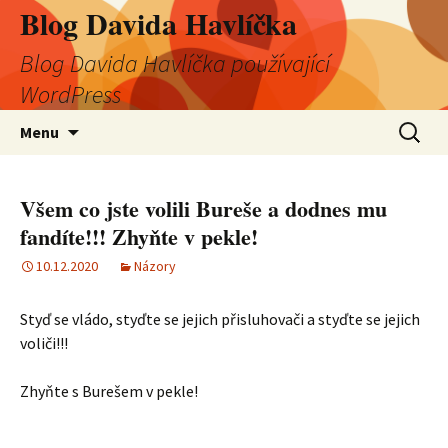
Blog Davida Havlíčka
Blog Davida Havlíčka používající
WordPress
Přejít
Vyhledá
Menu
k
obsahu
webu
Všem co jste volili Bureše a dodnes mu
fandíte!!! Zhyňte v pekle!
10.12.2020
Názory
Styď se vládo, styďte se jejich přisluhovači a styďte se jejich
voliči!!!
Zhyňte s Burešem v pekle!