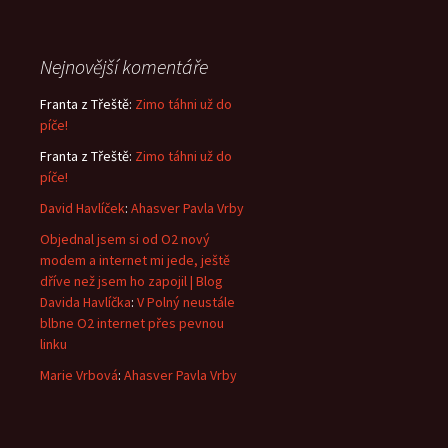
Nejnovější komentáře
Franta z Třeště
:
Zimo táhni už do
píče!
Franta z Třeště
:
Zimo táhni už do
píče!
David Havlíček
:
Ahasver Pavla Vrby
Objednal jsem si od O2 nový
modem a internet mi jede, ještě
dříve než jsem ho zapojil | Blog
Davida Havlíčka
:
V Polný neustále
blbne O2 internet přes pevnou
linku
Marie Vrbová
:
Ahasver Pavla Vrby