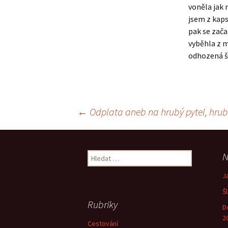
voněla jak 
jsem z kaps
pak se zača
vyběhla z 
odhozená š
Navigace
←
Odplata aneb na hrubý pytel, hru
pro
Vyhledávání
N
příspěvek
J
Š
Rubriky
D
2
Cestování