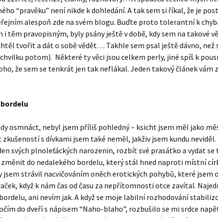
ého “pravěku” není nikde k dohledání. A tak sem si říkal, že je po
eřejním alespoň zde na svém blogu. Buďte proto tolerantní k chy
m i těm pravopisným, byly psány ještě v době, kdy sem na takové vě
chtěl tvořit a dát o sobě vědět… Takhle sem psal ještě dávno, než
chvilku potom). Některé ty věci jsou celkem perly, jiné spíš k pous
oho, že sem se tenkrát jen tak neflákal. Jeden takový článek vám 
 bordelu
dy osmnáct, nebyl jsem příliš pohledný – ksicht jsem měl jako mě
c zkušeností s dívkami jsem také neměl, jakživ jsem kundu neviděl
den svých plnoleťáckých narozenin, rozbít své prasátko a vydat se 
změnit do nedalekého bordelu, který stál hned naproti místní círk
y jsem strávil nacvičováním oněch erotických pohybů, které jsem 
aček, když k nám čas od času za nepřítomnosti otce zavítal. Naje
i bordelu, ani nevím jak. A když se moje labilní rozhodování stabili
očím do dveří s nápisem “Naho-blaho”, rozbušilo se mi srdce napě