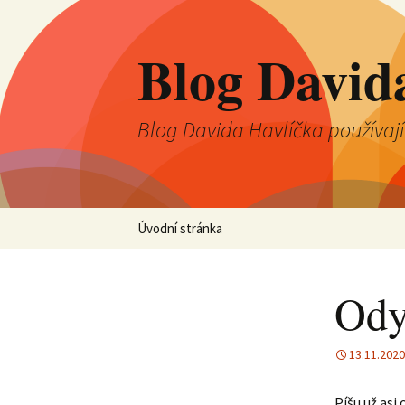
Blog David
Blog Davida Havlíčka používaj
Přejít
Úvodní stránka
k
obsahu
webu
Ody
13.11.2020
Píšu už asi