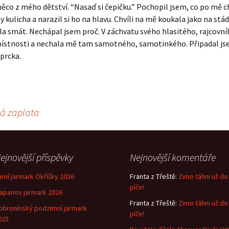
něco z mého dětství. “Nasaď si čepičku.” Pochopil jsem, co po mě c
y kulicha a narazil si ho na hlavu. Chvíli na mě koukala jako na stá
la smát. Nechápal jsem proč. V záchvatu svého hlasitého, rajcovn
místnosti a nechala mě tam samotného, samotinkého. Připadal jse
prcka.
bá zaplata
ejnovější příspěvky
Nejnovější komentáře
arní jarmark Okříšky 2026
Franta z Třeště
:
Zimo táhni už do
píče!
lapanov jarmark 2026
Franta z Třeště
:
Zimo táhni už do
obronínský podzimní jarmark
píče!
025