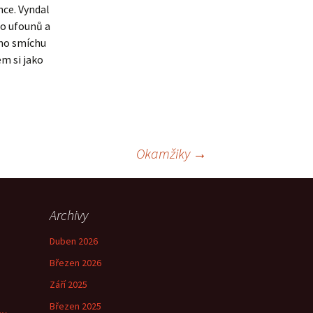
hce. Vyndal
do ufounů a
ího smíchu
m si jako
Okamžiky
→
Archivy
Duben 2026
Březen 2026
Září 2025
Březen 2025