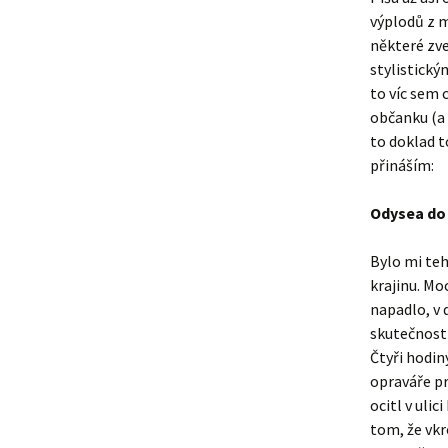
výplodů z m
některé zv
stylistický
to víc sem 
občanku (a 
to doklad t
přináším:
Odysea do
Bylo mi teh
krajinu. Mo
napadlo, v 
skutečnost 
Čtyři hodin
opraváře pr
ocitl v ulic
tom, že vkr