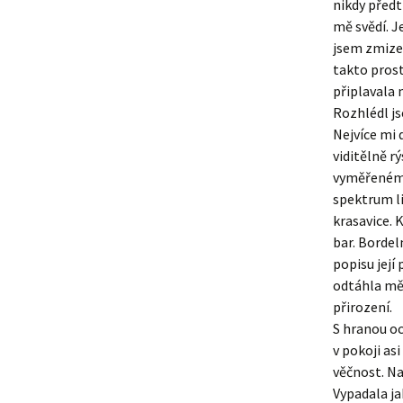
nikdy předtí
mě svědí. J
jsem zmizel
takto prost
připlavala 
Rozhlédl js
Nejvíce mi 
viditělně r
vyměřenému
spektrum li
krasavice. 
bar. Bordel
popisu její
odtáhla mě 
přirození.
S hranou oc
v pokoji as
věčnost. Na
Vypadala ja