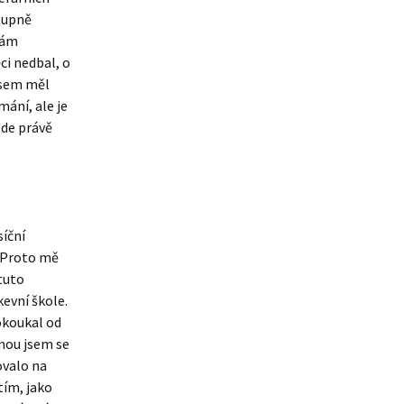
stupně
bám
ci nedbal, o
 sem měl
mání, ale je
zde právě
síční
. Proto mě
tuto
evní škole.
okoukal od
dnou jsem se
zovalo na
tím, jako