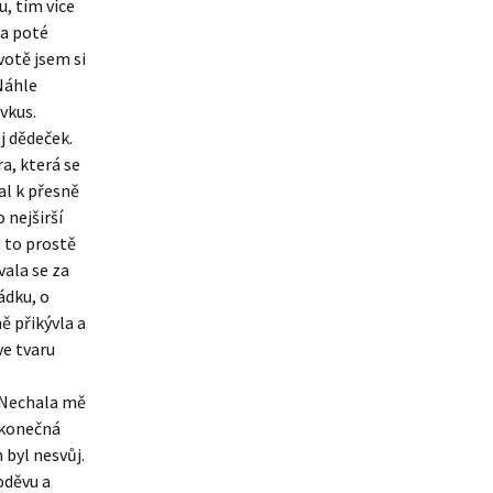
u, tím více
 a poté
votě jsem si
Náhle
vkus.
j dědeček.
ra, která se
al k přesně
 nejširší
 to prostě
vala se za
ádku, o
ě přikývla a
ve tvaru
. Nechala mě
ekonečná
 byl nesvůj.
oděvu a