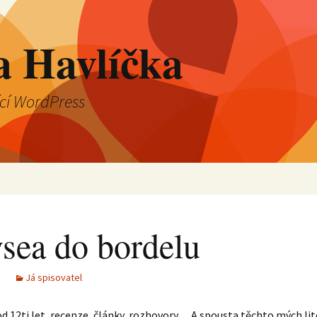
a Havlíčka
ící WordPress
sea do bordelu
Já spisovatel
 od 12ti let, recenze, články, rozhovory… A spousta těchto mých li