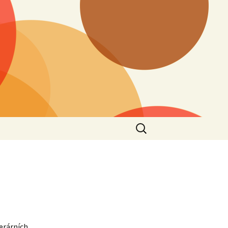
Vyhledávání
terárních