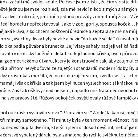
m a začali mě svědět koule. Po čase jsem zjistil, že čím víc si je drb
eště jednou jsem se rozhlédl, zda mě nevidí nikdo z mých známých
 za dveřmi do ráje, jenž měli jednou provždy změnit můj život. V ži
ředí bordelu nepředstavoval. Jako v zoo, gorily, spousta koček… 
nějaká kráva, s ksichtem poštovní úřednice a zeptala se mě na můj 
em se, všechny dívky byly hezké a navíc “do každé se dá,” říkával mů
do oka padla půvabná brunetka. Její vlasy sahaly nad její veliká ňad
ýsovala v eroticky laděném dekoltu. Její ladnou křivku, bych přirovn
 geometrickému útvaru, který je konstruován tak, aby zaujmul co
dí a přitom nevybočoval ze zajetých standardů moderní doby. Byla
Když erosenka zmerčila, že na ni ukazuji prstem, zvedla se… a scho
mamá ji však okřikla a tak jsem byl nucen vyslechnout si krátkou h
 práce. Zas tak ošklivý snad nejsem, napadlo mě. Nakonec neochotn
na své pracoviště. Růžový pokojíček osvětlovaly růžové lampičky 
hotou kráska vyslovila slova “Připravím se..” A odešla kamsi, pryč
i tři minuty samotného. Tři minuty byla v ten moment věčnost. N
konec vstoupila dveřmi, kterých jsem si dosud nevšiml, neboť jsem
k čerstvě vybalený dárek, byla zahalena do rychle svléknutelného 