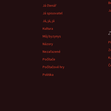
B
Já čtenář
J
Já spisovatel
Já, já, já
Kultura
Z
Můj byzynys
Př
Názory
Z
Nezařazené
K
Počítače
Č
Počítačové hry
Politika