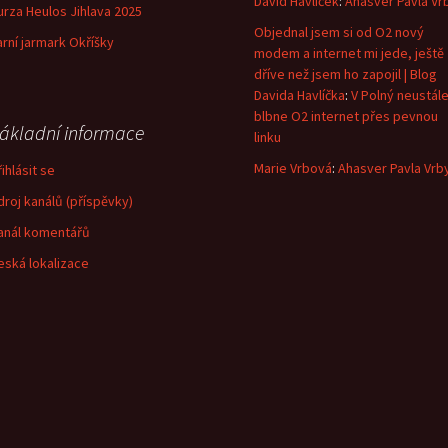
David Havlíček
:
Ahasver Pavla Vr
urza Heulos Jihlava 2025
Objednal jsem si od O2 nový
arní jarmark Okříšky
modem a internet mi jede, ještě
dříve než jsem ho zapojil | Blog
Davida Havlíčka
:
V Polný neustál
blbne O2 internet přes pevnou
ákladní informace
linku
Marie Vrbová
:
Ahasver Pavla Vrb
ihlásit se
droj kanálů (příspěvky)
anál komentářů
eská lokalizace