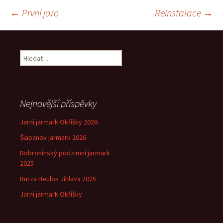
Navigace
←
První jaro
Reinstalace
→
pro
Vyhledávání
příspěvek
Nejnovější příspěvky
Jarní jarmark Okříšky 2026
Šlapanov jarmark 2026
Dobronínský podzimní jarmark
2025
Burza Heulos Jihlava 2025
Jarní jarmark Okříšky