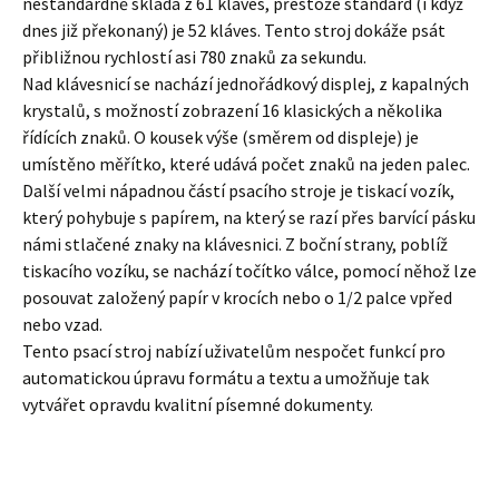
nestandardně skládá z 61 kláves, přestože standard (i když
dnes již překonaný) je 52 kláves. Tento stroj dokáže psát
přibližnou rychlostí asi 780 znaků za sekundu.
Nad klávesnicí se nachází jednořádkový displej, z kapalných
krystalů, s možností zobrazení 16 klasických a několika
řídících znaků. O kousek výše (směrem od displeje) je
umístěno měřítko, které udává počet znaků na jeden palec.
Další velmi nápadnou částí psacího stroje je tiskací vozík,
který pohybuje s papírem, na který se razí přes barvící pásku
námi stlačené znaky na klávesnici. Z boční strany, poblíž
tiskacího vozíku, se nachází točítko válce, pomocí něhož lze
posouvat založený papír v krocích nebo o 1/2 palce vpřed
nebo vzad.
Tento psací stroj nabízí uživatelům nespočet funkcí pro
automatickou úpravu formátu a textu a umožňuje tak
vytvářet opravdu kvalitní písemné dokumenty.