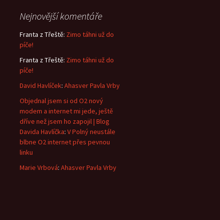
Nejnovější komentáře
Franta z Třeště
:
Zimo táhni už do
píče!
Franta z Třeště
:
Zimo táhni už do
píče!
David Havlíček
:
Ahasver Pavla Vrby
Objednal jsem si od O2 nový
modem a internet mi jede, ještě
dříve než jsem ho zapojil | Blog
Davida Havlíčka
:
V Polný neustále
blbne O2 internet přes pevnou
linku
Marie Vrbová
:
Ahasver Pavla Vrby