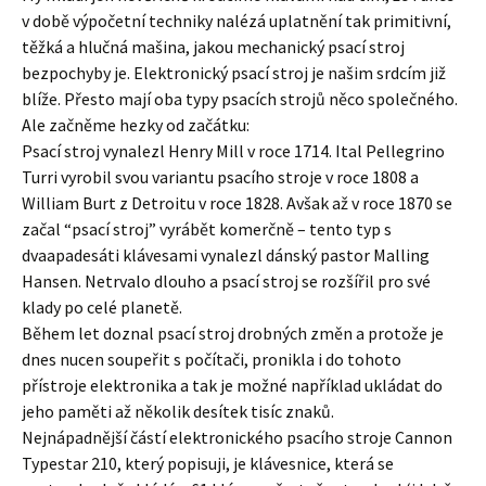
v době výpočetní techniky nalézá uplatnění tak primitivní,
těžká a hlučná mašina, jakou mechanický psací stroj
bezpochyby je. Elektronický psací stroj je našim srdcím již
blíže. Přesto mají oba typy psacích strojů něco společného.
Ale začněme hezky od začátku:
Psací stroj vynalezl Henry Mill v roce 1714. Ital Pellegrino
Turri vyrobil svou variantu psacího stroje v roce 1808 a
William Burt z Detroitu v roce 1828. Avšak až v roce 1870 se
začal “psací stroj” vyrábět komerčně – tento typ s
dvaapadesáti klávesami vynalezl dánský pastor Malling
Hansen. Netrvalo dlouho a psací stroj se rozšířil pro své
klady po celé planetě.
Během let doznal psací stroj drobných změn a protože je
dnes nucen soupeřit s počítači, pronikla i do tohoto
přístroje elektronika a tak je možné například ukládat do
jeho paměti až několik desítek tisíc znaků.
Nejnápadnější částí elektronického psacího stroje Cannon
Typestar 210, který popisuji, je klávesnice, která se