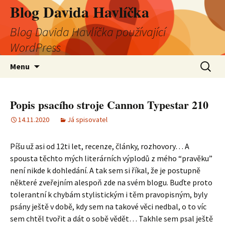
Blog Davida Havlíčka
Blog Davida Havlíčka používající
WordPress
Přejít
Vyhledá
Menu
k
obsahu
webu
Popis psacího stroje Cannon Typestar 210
14.11.2020
Já spisovatel
Píšu už asi od 12ti let, recenze, články, rozhovory… A
spousta těchto mých literárních výplodů z mého “pravěku”
není nikde k dohledání. A tak sem si říkal, že je postupně
některé zveřejním alespoň zde na svém blogu. Buďte proto
tolerantní k chybám stylistickým i těm pravopisným, byly
psány ještě v době, kdy sem na takové věci nedbal, o to víc
sem chtěl tvořit a dát o sobě vědět… Takhle sem psal ještě