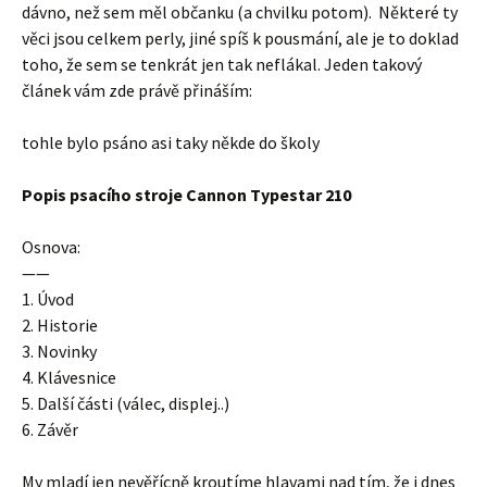
dávno, než sem měl občanku (a chvilku potom). Některé ty
věci jsou celkem perly, jiné spíš k pousmání, ale je to doklad
toho, že sem se tenkrát jen tak neflákal. Jeden takový
článek vám zde právě přináším:
tohle bylo psáno asi taky někde do školy
Popis psacího stroje Cannon Typestar 210
Osnova:
——
1. Úvod
2. Historie
3. Novinky
4. Klávesnice
5. Další části (válec, displej..)
6. Závěr
My mladí jen nevěřícně kroutíme hlavami nad tím, že i dnes