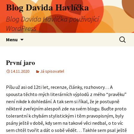
Blog Davida Havlíčka
Blog Davida Havlíčka používající
WordPress
Přejít
Vyhledá
Menu
k
obsahu
webu
První jaro
14.11.2020
Já spisovatel
Píšu už asi od 12ti let, recenze, články, rozhovory… A
spousta těchto mých literárních výplodů z mého “pravěku”
není nikde k dohledání. A tak sem si říkal, že je postupně
některé zveřejním alespoň zde na svém blogu. Buďte proto
tolerantní k chybám stylistickým i těm pravopisným, byly
psány ještě v době, kdy sem na takové věci nedbal, o to víc
sem chtěl tvořit a dát o sobě vědět… Takhle sem psal ještě