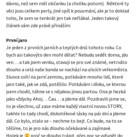
dávno, než sem měl občanku (a chvilku potom). Některé ty
věci jsou celkem perly, jiné spíš k pousmání, ale je to doklad
toho, že sem se tenkrát jen tak neflákal. Jeden takový
článek vám zde právě přináším:
První jaro
Je jeden z prvních jarních a teplých dnů tohoto roku. Co
bych asi takovýto den mohl dělat? Nebudu sedět doma, jdu
ven… a tak jsem venku, stavuji se pro své známé, netrváto
dlouho a celá naše banda se nachází na ulicích velkoměsta.
Slunce svítí na jarní zeminu, potkávám mnoho lidí, které
jaro také, jak se zdá, potěšilo. Potkávám i dívku, se kterou
jsem chodil, táhne se s nějakou jinou partou. Ona je hezká
jako vždycky. Ahoj… Čau… a jdeme dál. Pozdravili jsme se,
to je všechno, už zase máme každý vlastní novou STORY,
takhle to tady chodí, diskotékové lásky na pár dní a jdeme
dál. Co bylo, stalo se – nechme to bejt. Co bude, na to se
těšíme, to je pro nás dlouho očekávané a zajímavé.
Holek je
proč se dlouho trápit. přes noc se vyfunět do