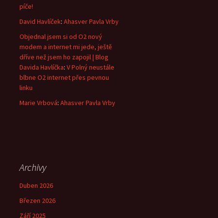
píče!
David Havlíček
:
Ahasver Pavla Vrby
Objednal jsem si od O2 nový
modem a internet mi jede, ještě
dříve než jsem ho zapojil | Blog
Davida Havlíčka
:
V Polný neustále
blbne O2 internet přes pevnou
linku
Marie Vrbová
:
Ahasver Pavla Vrby
Archivy
Duben 2026
Březen 2026
Září 2025