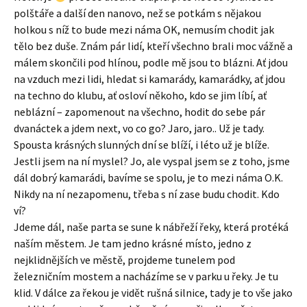
polštáře a další den nanovo, než se potkám s nějakou
holkou s níž to bude mezi náma OK, nemusím chodit jak
tělo bez duše. Znám pár lidí, kteří všechno brali moc vážně a
málem skončili pod hlínou, podle mě jsou to blázni. Ať jdou
na vzduch mezi lidi, hledat si kamarády, kamarádky, ať jdou
na techno do klubu, ať osloví někoho, kdo se jim líbí, ať
neblázní – zapomenout na všechno, hodit do sebe pár
dvanáctek a jdem next, vo co go? Jaro, jaro.. Už je tady.
Spousta krásných slunných dní se blíží, i léto už je blíže.
Jestli jsem na ní myslel? Jo, ale vyspal jsem se z toho, jsme
dál dobrý kamarádi, bavíme se spolu, je to mezi náma O.K.
Nikdy na ní nezapomenu, třeba s ní zase budu chodit. Kdo
ví?
Jdeme dál, naše parta se sune k nábřeží řeky, která protéká
naším městem. Je tam jedno krásné místo, jedno z
nejklidnějších ve městě, projdeme tunelem pod
železničním mostem a nacházíme se v parku u řeky. Je tu
klid. V dálce za řekou je vidět rušná silnice, tady je to vše jako