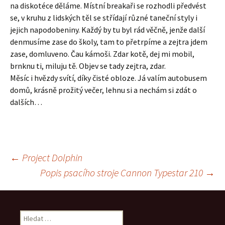
na diskotéce děláme. Místní breakaři se rozhodli předvést
se, v kruhu z lidských těl se střídají různé taneční styly i
jejich napodobeniny. Každý by tu byl rád věčně, jenže další
denmusíme zase do školy, tam to přetrpíme a zejtra jdem
zase, domluveno. Čau kámoši. Zdar kotě, dej mi mobil,
brnknu ti, miluju tě. Objev se tady zejtra, zdar.
Měsíc i hvězdy svítí, díky čisté obloze. Já valím autobusem
domů, krásně prožitý večer, lehnu si a nechám si zdát o
dalších…
Navigace
←
Project Dolphin
Popis psacího stroje Cannon Typestar 210
→
pro
Vyhledávání