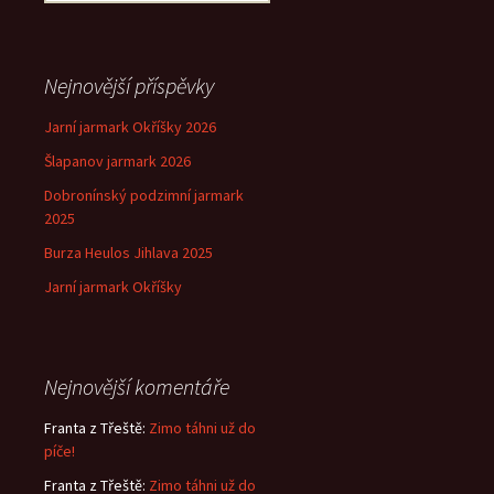
příspěvek
Nejnovější příspěvky
Jarní jarmark Okříšky 2026
Šlapanov jarmark 2026
Dobronínský podzimní jarmark
2025
Burza Heulos Jihlava 2025
Jarní jarmark Okříšky
Nejnovější komentáře
Franta z Třeště
:
Zimo táhni už do
píče!
Franta z Třeště
:
Zimo táhni už do