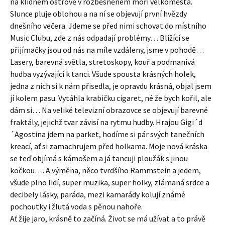
na klidném ostrově v rozběsněném moři velkoměsta.
Slunce pluje oblohou a na ní se objevují první hvězdy
dnešního večera. Jdeme se před nimi schovat do místního
Music Clubu, zde z nás odpadají problémy… Blížící se
přijímačky jsou od nás na míle vzdáleny, jsme v pohodě…
Lasery, barevná světla, stretoskopy, kouř a podmanivá
hudba vyzývající k tanci. Všude spousta krásných holek,
jedna z nich si k nám přisedla, je opravdu krásná, objal jsem
jí kolem pasu. Vytáhla krabičku cigaret, né že bych kořil, ale
dám si… Na veliké televizní obrazovce se objevují barevné
fraktály, jejichž tvar závisí na rytmu hudby. Hrajou Gigi´d
´Agostina jdem na parket, hodíme si pár svých tanečních
kreací, ať si zamachrujem před holkama. Moje nová kráska
se teď objímá s kámošem a já tancuji ploužák s jinou
kočkou…. A výměna, něco tvrdšího Rammstein a jedem,
všude plno lidí, super muzika, super holky, zlámaná srdce a
decibely lásky, paráda, mezi kamarády kolují známé
pochoutky i žlutá voda s pěnou nahoře.
Ať žije jaro, krásně to začíná. Život se má užívat a to právě