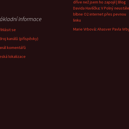
dříve než jsem ho zapojil | Blog
Davida Havlíčka
:
V Polný neustál
blbne O2 internet přes pevnou
ákladní informace
linku
Marie Vrbová
:
Ahasver Pavla Vrb
ihlásit se
droj kanálů (příspěvky)
anál komentářů
eská lokalizace