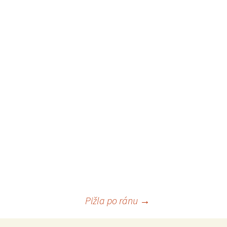
Pižla po ránu
→