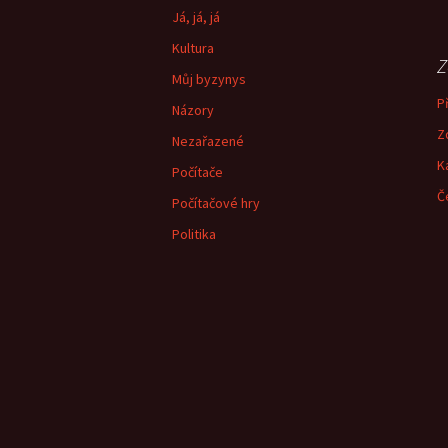
Já, já, já
Kultura
Z
Můj byzynys
Př
Názory
Z
Nezařazené
K
Počítače
Č
Počítačové hry
Politika