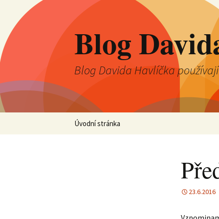
Blog David
Blog Davida Havlíčka používaj
Přejít
Úvodní stránka
k
obsahu
webu
Před
23.6.2016
Vzpominam 