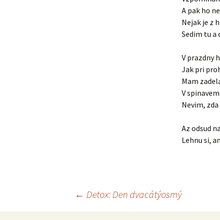
A pak ho n
Nejak je z 
Sedim tu a
V prazdny 
Jak pri proh
Mam zadela
V spinavem 
Nevim, zda 
Az odsud na
Lehnu si, a
Navigace
←
Detox: Den dvacátýosmý