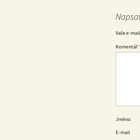
pro
Napsat
příspěvek
Vaše e-mai
Komentář
Jméno
E-mail