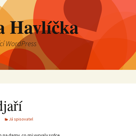
a Havlíčka
ící WordPress
jaří
Já spisovatel
na damy, co mi vyrvaly srdce