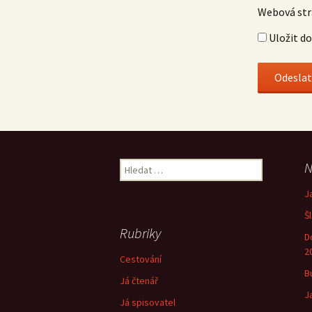
Webová st
Uložit d
Vyhledávání
N
J
Š
Rubriky
D
2
Cestování
B
Já čtenář
J
Já spisovatel