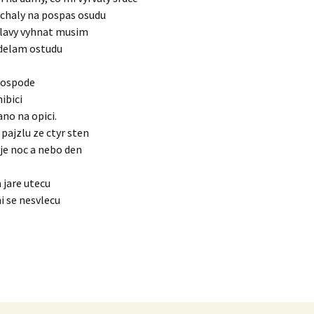
echaly na pospas osudu
hlavy vyhnat musim
 delam ostudu
hospode
ibici
no na opici.
pajzlu ze ctyr sten
je noc a nebo den
 jare utecu
ni se nesvlecu