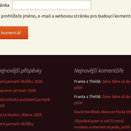
ránka
o prohlížeče jméno, e-mail a webovou stránku pro budoucí koment
ejnovější příspěvky
Nejnovější komentáře
arní jarmark Okříšky 2026
Franta z Třeště
:
Zimo táhni už do
píče!
lapanov jarmark 2026
Franta z Třeště
:
Zimo táhni už do
obronínský podzimní jarmark
píče!
025
David Havlíček
:
Ahasver Pavla Vr
urza Heulos Jihlava 2025
Objednal jsem si od O2 nový
arní jarmark Okříšky
modem a internet mi jede, ještě