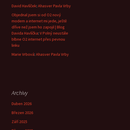
David Havlíček
:
Ahasver Pavla Vrby
Objednal jsem si od O2 nový
modem a internet mi jede, ještě
dříve než jsem ho zapojil | Blog
Davida Havlíčka
:
V Polný neustále
blbne O2 internet přes pevnou
linku
Marie Vrbová
:
Ahasver Pavla Vrby
Archivy
Duben 2026
Březen 2026
Září 2025