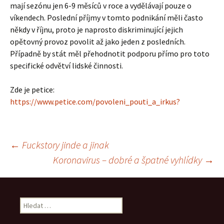
mají sezónu jen 6-9 měsíců v roce a vydělávají pouze o
víkendech. Poslední příjmy v tomto podnikání měli často
někdy v říjnu, proto je naprosto diskriminující jejich
opětovný provoz povolit až jako jeden z posledních.
Případně by stát měl přehodnotit podporu přímo pro toto
specifické odvětví lidské činnosti.
Zde je petice:
https://www.petice.com/povoleni_pouti_a_irkus?
Navigace
←
Fuckstory jinde a jinak
Koronavirus – dobré a špatné vyhlídky
→
pro
příspěvek
Vyhledávání