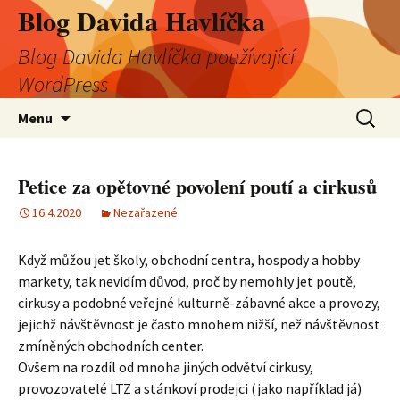
Blog Davida Havlíčka
Blog Davida Havlíčka používající
WordPress
Přejít
Vyhledá
Menu
k
obsahu
webu
Petice za opětovné povolení poutí a cirkusů
16.4.2020
Nezařazené
Když můžou jet školy, obchodní centra, hospody a hobby
markety, tak nevidím důvod, proč by nemohly jet poutě,
cirkusy a podobné veřejné kulturně-zábavné akce a provozy,
jejichž návštěvnost je často mnohem nižší, než návštěvnost
zmíněných obchodních center.
Ovšem na rozdíl od mnoha jiných odvětví cirkusy,
provozovatelé LTZ a stánkoví prodejci (jako například já)