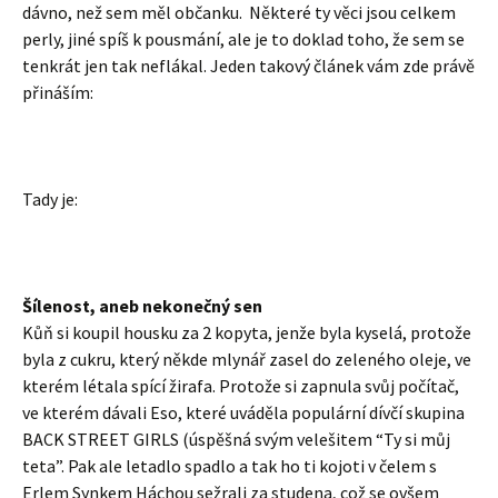
dávno, než sem měl občanku. Některé ty věci jsou celkem
perly, jiné spíš k pousmání, ale je to doklad toho, že sem se
tenkrát jen tak neflákal. Jeden takový článek vám zde právě
přináším:
Tady je:
Šílenost, aneb nekonečný sen
Kůň si koupil housku za 2 kopyta, jenže byla kyselá, protože
byla z cukru, který někde mlynář zasel do zeleného oleje, ve
kterém létala spící žirafa. Protože si zapnula svůj počítač,
ve kterém dávali Eso, které uváděla populární dívčí skupina
BACK STREET GIRLS (úspěšná svým velešitem “Ty si můj
teta”. Pak ale letadlo spadlo a tak ho ti kojoti v čelem s
Erlem Synkem Háchou sežrali za studena, což se ovšem