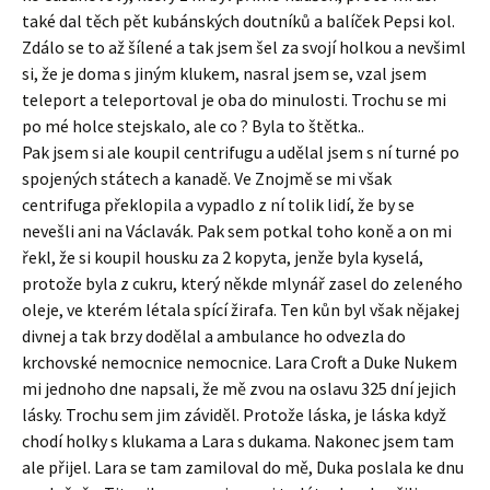
také dal těch pět kubánských doutníků a balíček Pepsi kol.
Zdálo se to až šílené a tak jsem šel za svojí holkou a nevšiml
si, že je doma s jiným klukem, nasral jsem se, vzal jsem
teleport a teleportoval je oba do minulosti. Trochu se mi
po mé holce stejskalo, ale co ? Byla to štětka..
Pak jsem si ale koupil centrifugu a udělal jsem s ní turné po
spojených státech a kanadě. Ve Znojmě se mi však
centrifuga překlopila a vypadlo z ní tolik lidí, že by se
nevešli ani na Václavák. Pak sem potkal toho koně a on mi
řekl, že si koupil housku za 2 kopyta, jenže byla kyselá,
protože byla z cukru, který někde mlynář zasel do zeleného
oleje, ve kterém létala spící žirafa. Ten kůn byl však nějakej
divnej a tak brzy dodělal a ambulance ho odvezla do
krchovské nemocnice nemocnice. Lara Croft a Duke Nukem
mi jednoho dne napsali, že mě zvou na oslavu 325 dní jejich
lásky. Trochu sem jim záviděl. Protože láska, je láska když
chodí holky s klukama a Lara s dukama. Nakonec jsem tam
ale přijel. Lara se tam zamiloval do mě, Duka poslala ke dnu