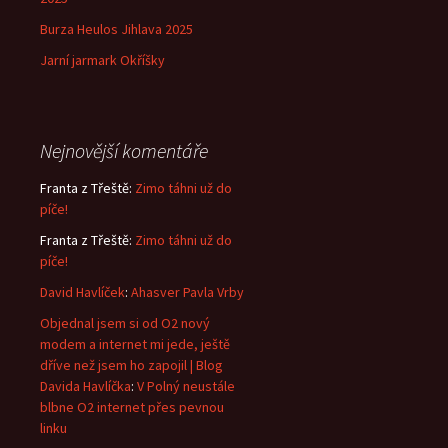
Burza Heulos Jihlava 2025
Jarní jarmark Okříšky
Nejnovější komentáře
Franta z Třeště
:
Zimo táhni už do
píče!
Franta z Třeště
:
Zimo táhni už do
píče!
David Havlíček
:
Ahasver Pavla Vrby
Objednal jsem si od O2 nový
modem a internet mi jede, ještě
dříve než jsem ho zapojil | Blog
Davida Havlíčka
:
V Polný neustále
blbne O2 internet přes pevnou
linku