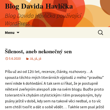
Blog Davida Havlíčka
Blog Davida Havlíčka používající
WordPress
Přejít
Vyhledá
Menu
k
obsahu
webu
Šílenost, aneb nekonečný sen
5.6.2020
Já, já, já
Píšu už asi od 12ti let, recenze, články, rozhovory… A
spousta těchto mých literárních výplodů z mého “pravěku”
není nikde k dohledání. A tak sem si říkal, že je postupně
některé zveřejním alespoň zde na svém blogu. Buďte proto
tolerantní k chybám stylistickým i těm pravopisným, byly
psány ještě v době, kdy sem na takové věci nedbal, o to víc
sem chtěl tvořit a dát o sobě vědět… Takhle sem psal ještě