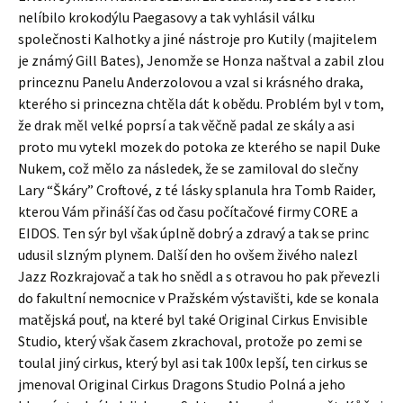
nelíbilo krokodýlu Paegasovy a tak vyhlásil válku
společnosti Kalhotky a jiné nástroje pro Kutily (majitelem
je známý Gill Bates), Jenomže se Honza naštval a zabil zlou
princeznu Panelu Anderzolovou a vzal si krásného draka,
kterého si princezna chtěla dát k obědu. Problém byl v tom,
že drak měl velké poprsí a tak věčně padal ze skály a asi
proto mu vytekl mozek do potoka ze kterého se napil Duke
Nukem, což mělo za následek, že se zamiloval do slečny
Lary “Škáry” Croftové, z té lásky splanula hra Tomb Raider,
kterou Vám přináší čas od času počítačové firmy CORE a
EIDOS. Ten sýr byl však úplně dobrý a zdravý a tak se princ
udusil slzným plynem. Další den ho ovšem živého nalezl
Jazz Rozkrajovač a tak ho snědl a s otravou ho pak převezli
do fakultní nemocnice v Pražském výstavišti, kde se konala
matějská pouť, na které byl také Original Cirkus Envisible
Studio, který však časem zkrachoval, protože po zemi se
toulal jiný cirkus, který byl asi tak 100x lepší, ten cirkus se
jmenoval Original Cirkus Dragons Studio Polná a jeho