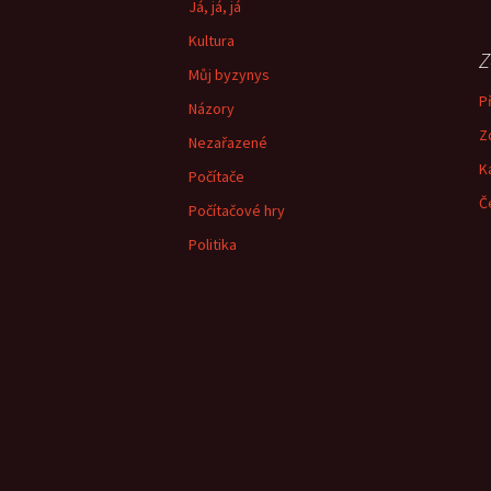
Já, já, já
Kultura
Z
Můj byzynys
Př
Názory
Z
Nezařazené
K
Počítače
Č
Počítačové hry
Politika