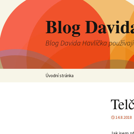
Blog David
Blog Davida Havlíčka používaj
Přejít
Úvodní stránka
k
obsahu
webu
Tel
14.8.2018
Jak jsem zd