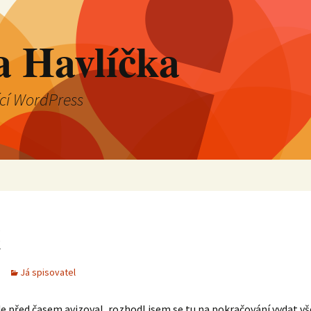
a Havlíčka
ící WordPress
č
Já spisovatel
e před časem avizoval, rozhodl jsem se tu na pokračování vydat v