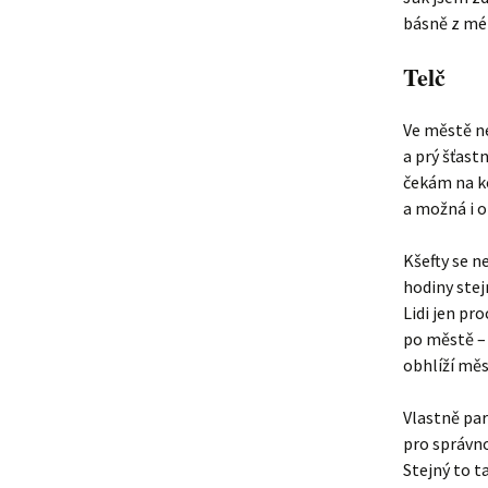
básně z mé
Telč
Ve městě n
a prý šťast
čekám na k
a možná i o
Kšefty se n
hodiny stej
Lidi jen pr
po městě –
obhlíží měs
Vlastně pa
pro správno
Stejný to ta