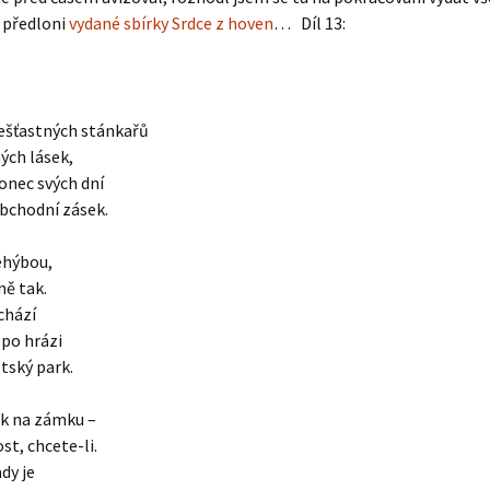
 předloni
vydané sbírky Srdce z hoven
… Díl 13:
ešťastných stánkařů
ných lásek,
onec svých dní
bchodní zásek.
ehýbou,
ně tak.
ochází
 po hrázi
tský park.
rk na zámku –
st, chcete-li.
dy je