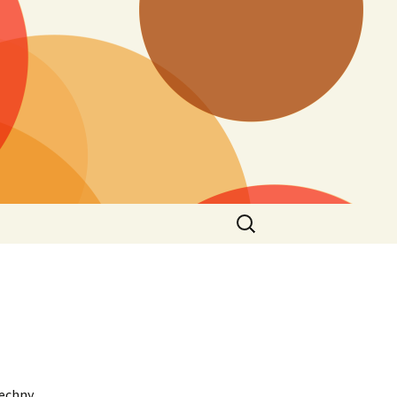
Vyhledávání
šechny