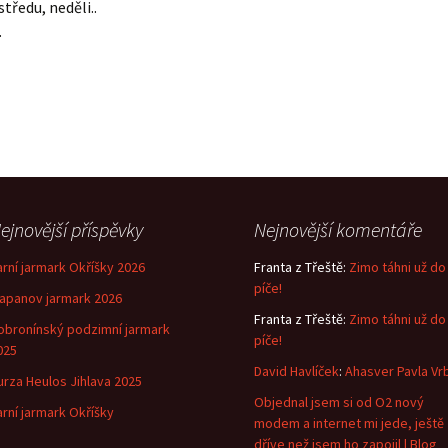
středu, neděli..
…
ejnovější příspěvky
Nejnovější komentáře
arní jarmark Okříšky 2026
Franta z Třeště
:
Zimo táhni už do
píče!
lapanov jarmark 2026
Franta z Třeště
:
Zimo táhni už do
obronínský podzimní jarmark
píče!
025
David Havlíček
:
Ahasver Pavla Vr
urza Heulos Jihlava 2025
Objednal jsem si od O2 nový
arní jarmark Okříšky
modem a internet mi jede, ještě
dříve než jsem ho zapojil | Blog