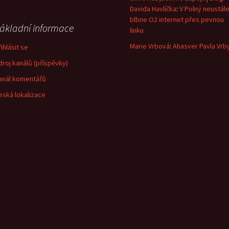
Davida Havlíčka
:
V Polný neustál
blbne O2 internet přes pevnou
ákladní informace
linku
Marie Vrbová
:
Ahasver Pavla Vrb
ihlásit se
droj kanálů (příspěvky)
anál komentářů
eská lokalizace