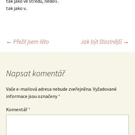
tak jako ve středu, neděli..
tak jako v..
Navigace
←
Přežil jsem léto
Jak být šťastnější
→
pro
Napsat komentář
příspěvek
Vaše e-mailová adresa nebude zveřejněna.
Vyžadované
informace jsou označeny
*
Komentář
*