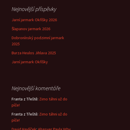
Nejnovější příspěvky
Jarní jarmark Okříšky 2026
Šlapanov jarmark 2026
Dobronínský podzimní jarmark
2025
Burza Heulos Jihlava 2025
Jarní jarmark Okříšky
Nejnovější komentáře
Franta z Třeště
:
Zimo táhni už do
píče!
Franta z Třeště
:
Zimo táhni už do
píče!
David Havlíček
:
Ahasver Pavla Vrby