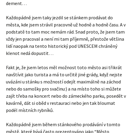
dement…
Každopádně jsem taky jezdil se stánkem prodávat do
města, kde jsem strávil pracovně už hodně a hodně času. A v
podstatě to tam moc nemám rád. Snad proto, že jsem tam
vždy jen pracoval a není mi tam příjemně, přestože většina
lidí naopak na tento historický pod UNESCEM chráněný
klenot nedá dopustit…
Fakt je, že jsem letos měl možnost toto město asi třikrát
navštívit jako turista a má to určitě jiné grády, když nejste
uvázáni u stánku s možností odejít maximálně na záchod
nebo do samošky pro svačinu:) a na místo toho si můžete
zajít třeba na koncert nebo do zámeckého parku, posedět v
kavárně, dát si oběd v restauraci nebo jen tak bloumat
podél místních rybníků.
Každopádně jsem během stánkového prodávání v tomto
městě, které bývá často prezentováno jako “Město