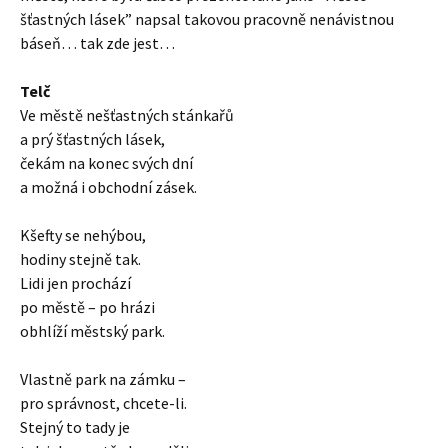
šťastných lásek” napsal takovou pracovně nenávistnou
báseň… tak zde jest…
Telč
Ve městě nešťastných stánkařů
a prý šťastných lásek,
čekám na konec svých dní
a možná i obchodní zásek.
Kšefty se nehýbou,
hodiny stejně tak.
Lidi jen prochází
po městě – po hrázi
obhlíží městský park.
Vlastně park na zámku –
pro správnost, chcete-li.
Stejný to tady je