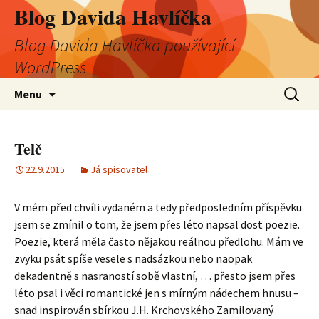
Blog Davida Havlíčka
Blog Davida Havlíčka používající
WordPress
Přejít
Vyhledá
Menu
k
obsahu
webu
Telč
22.9.2015
Já spisovatel
V mém před chvíli vydaném a tedy předposledním příspěvku
jsem se zmínil o tom, že jsem přes léto napsal dost poezie.
Poezie, která měla často nějakou reálnou předlohu. Mám ve
zvyku psát spíše vesele s nadsázkou nebo naopak
dekadentně s nasraností sobě vlastní, … přesto jsem přes
léto psal i věci romantické jen s mírným nádechem hnusu –
snad inspirován sbírkou J.H. Krchovského Zamilovaný