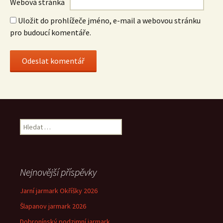
Webová stránka
Uložit do prohlížeče jméno, e-mail a webovou stránku
pro budoucí komentáře.
Vyhledávání
Nejnovější příspěvky
Jarní jarmark Okříšky 2026
Šlapanov jarmark 2026
Dobronínský podzimní jarmark