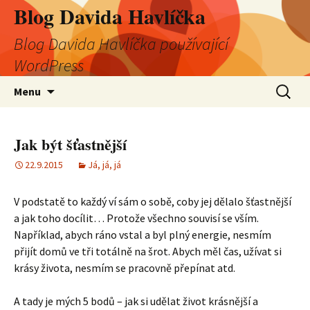
Blog Davida Havlíčka
Blog Davida Havlíčka používající
WordPress
Přejít
Vyhledá
Menu
k
obsahu
webu
Jak být šťastnější
22.9.2015
Já, já, já
V podstatě to každý ví sám o sobě, coby jej dělalo šťastnější
a jak toho docílit… Protože všechno souvisí se vším.
Například, abych ráno vstal a byl plný energie, nesmím
přijít domů ve tři totálně na šrot. Abych měl čas, užívat si
krásy života, nesmím se pracovně přepínat atd.
A tady je mých 5 bodů – jak si udělat život krásnější a