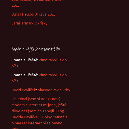
2025
Burza Heulos Jihlava 2025
Jarní jarmark Okříšky
Nejnovější komentáře
Franta z Třeště
:
Zimo táhni už do
píče!
Franta z Třeště
:
Zimo táhni už do
píče!
David Havlíček
:
Ahasver Pavla Vrby
Objednal jsem si od O2 nový
modem a internet mi jede, ještě
dříve než jsem ho zapojil | Blog
Davida Havlíčka
:
V Polný neustále
blbne O2 internet přes pevnou