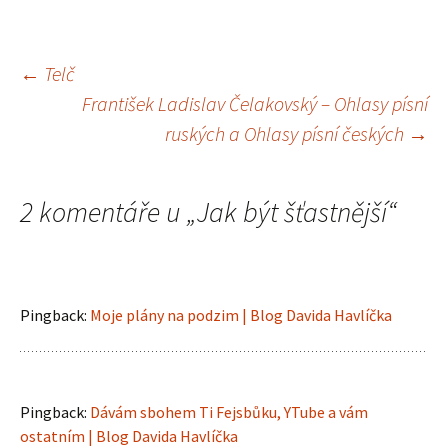
Navigace
←
Telč
František Ladislav Čelakovský – Ohlasy písní
pro
ruských a Ohlasy písní českých
→
příspěvek
2 komentáře u „
Jak být šťastnější
“
Pingback:
Moje plány na podzim | Blog Davida Havlíčka
Pingback:
Dávám sbohem Ti Fejsbůku, YTube a vám
ostatním | Blog Davida Havlíčka