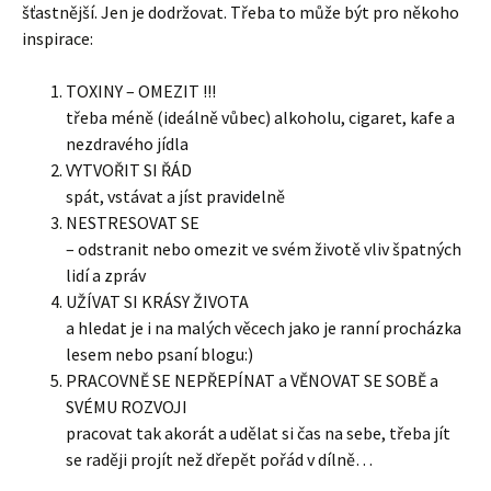
šťastnější. Jen je dodržovat. Třeba to může být pro někoho
inspirace:
TOXINY – OMEZIT !!!
třeba méně (ideálně vůbec) alkoholu, cigaret, kafe a
nezdravého jídla
VYTVOŘIT SI ŘÁD
spát, vstávat a jíst pravidelně
NESTRESOVAT SE
– odstranit nebo omezit ve svém životě vliv špatných
lidí a zpráv
UŽÍVAT SI KRÁSY ŽIVOTA
a hledat je i na malých věcech jako je ranní procházka
lesem nebo psaní blogu:)
PRACOVNĚ SE NEPŘEPÍNAT a VĚNOVAT SE SOBĚ a
SVÉMU ROZVOJI
pracovat tak akorát a udělat si čas na sebe, třeba jít
se raději projít než dřepět pořád v dílně…